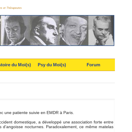
on et Thérapeute
toire du Moi()
Py du Moi()
Forum
ec une patiente uivie en EMDR à Pari. 
ccident dometique, a développé une aociation forte entre 
crie d’angoie nocturne. Paradoxalement, ce même matela 