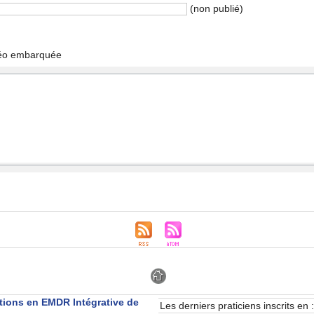
 (non publié) 
déo embarquée
 
tion en EMDR Intégrative de 
Le dernier praticien incrit en