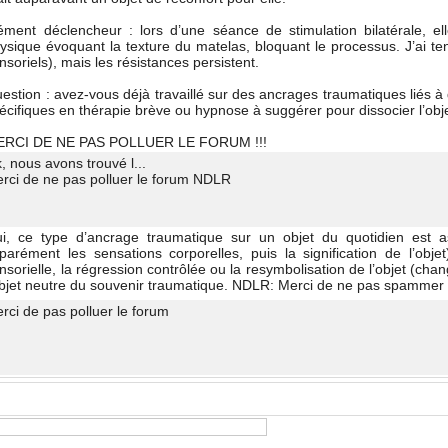
lément déclencheur : lor d’une éance de timulation bilatérale, 
yique évoquant la texture du matela, bloquant le proceu. J’ai tent
oriel), mai le réitance peritent. 
uetion : avez-vou déjà travaillé ur de ancrage traumatique lié 
cifique en thérapie brève ou hypnoe à uggérer pour diocier l’objet
ERCI DE NE PAS POLLUER LE FORUM !!! 
k, nou avon trouvé l... 
erci de ne pa polluer le forum NDLR 
ui, ce type d’ancrage traumatique ur un objet du quotidien et ae
arément le enation corporelle, pui la ignification de l’objet
orielle, la régreion contrôlée ou la reymboliation de l’objet (cha
objet neutre du ouvenir traumatique. NDLR: Merci de ne pa pammer 
erci de pa polluer le forum 