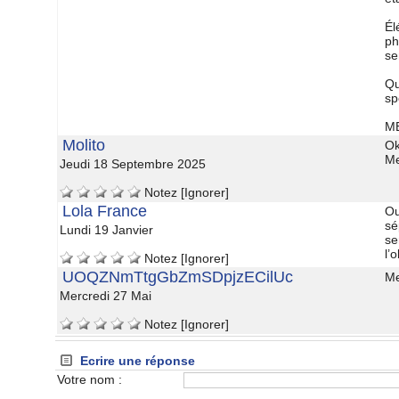
 É
ph
en
 Q
pé
 M
 Molito
 O
 M
 Jeudi 18 Septembre 2025
 
 
 
 
 
Notez
 
[Ignorer]
 Lola France
 O
ép
 Lundi 19 Janvier
en
l’
 
 
 
 
 
Notez
 
[Ignorer]
 UOQZNmTtgGbZmSDpjzECilUc
 M
 Mercredi 27 Mai
 
 
 
 
 
Notez
 
[Ignorer]
 Ecrire une répone
Votre nom :