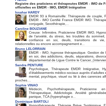
Regitre de praticien et thérapeute EMDR - IMO de Fr
officielle en EMDR - IMO, EMDR Intégrative
 Iahar HARDY 
EMDR 93 à Romainville: Thérapeute de couple, Pra
EMDR - IMO Certifié France EMDR IMO. Thérapie 
conjugale, Sexothérapie,...
 Caroline BOUZIANE 
Creue: Infirmière, Praticienne EMDR IMO, Hypn
de l'anxiété, du tre, le trouble du ommeil
confiance en oi, deuil, tranition de vie, 
relationnelle ou encore accompagnement e...
 Bruno LELORRAIN 
EMDR - IMO, hypnoe thérapeutique. Getion de l'
en oi, de addiction, deuil, éparation, divorce.
départemental de Ligue Contre le Cancer, j'interv
 Sandra PENTURE 
Pychologue, Thérapeute EMDR Intégrative, Hyp
d’établiement médico‑ociaux auprè d’adulte en 
mental, pychique, viuel ou lié à de carence af
proche....
 Sophie VINAO 
Médecin, Pychothérapeute, Praticienne e
Thérapeutique, Addictologie. Anxiété générali
panique, TCA (hyperphagie o...
 Dominique BARTOLI 
Hypnothérapeute, Thérapie Brève Sytémique, 