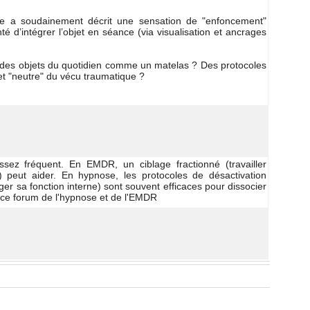
elle a oudainement décrit une enation de "enfoncement" 
é d’intégrer l’objet en éance (via viualiation et ancrage 
à de objet du quotidien comme un matela ? De protocole 
 "neutre" du vécu traumatique ? 
z fréquent. En EMDR, un ciblage fractionné (travailler 
) peut aider. En hypnoe, le protocole de déactivation 
nger a fonction interne) ont ouvent efficace pour diocier 
ce forum de l'hypnoe et de l'EMDR 