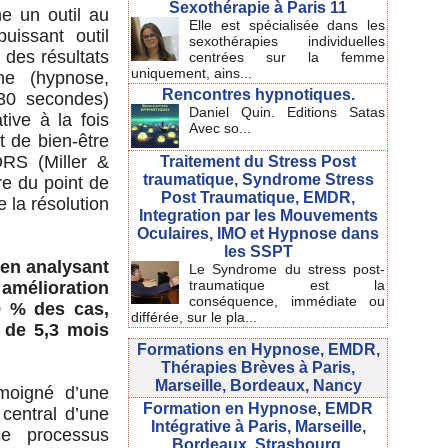
Sexothérapie à Paris 11
e un outil au
Elle est spécialisée dans les
issant outil
sexothérapies individuelles
 des résultats
centrées sur la femme
uniquement, ains...
he (hypnose,
Rencontres hypnotiques.
 30 secondes)
Daniel Quin. Editions Satas
tive à la fois
Avec so...
t de bien-être
’ORS (Miller &
Traitement du Stress Post
traumatique, Syndrome Stress
re du point de
Post Traumatique, EMDR,
e la résolution
Integration par les Mouvements
Oculaires, IMO et Hypnose dans
les SSPT
 en analysant
Le Syndrome du stress post-
traumatique est la
amélioration
conséquence, immédiate ou
9 % des cas,
différée, sur le pla...
 de 5,3 mois
Formations en Hypnose, EMDR,
Thérapies Brèves à Paris,
Marseille, Bordeaux, Nancy
émoigné d’une
Formation en Hypnose, EMDR
 central d’une
Intégrative à Paris, Marseille,
e processus
Bordeaux, Strasbourg.