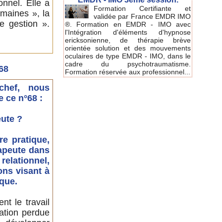
onnel. Elle a
Formation Certifiante et
maines », la
validée par France EMDR IMO
e gestion ».
®. Formation en EMDR - IMO avec
l'Intégration d'éléments d'hypnose
ericksonienne, de thérapie brève
orientée solution et des mouvements
oculaires de type EMDR - IMO, dans le
cadre du psychotraumatisme.
68
Formation réservée aux professionnel...
chef, nous
 ce n°68 :
ute ?
re pratique,
rapeute dans
elationnel,
ons visant à
ique.
t le travail
lation perdue