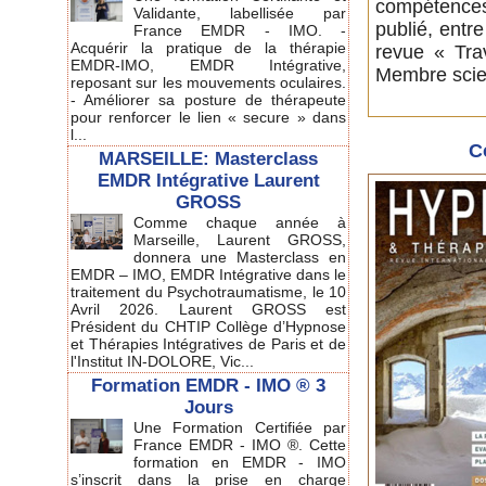
compétences,
Validante, labellisée par
publié, entr
France EMDR - IMO. -
Acquérir la pratique de la thérapie
revue « Tra
EMDR-IMO, EMDR Intégrative,
Membre scien
reposant sur les mouvements oculaires.
- Améliorer sa posture de thérapeute
pour renforcer le lien « secure » dans
l...
C
MARSEILLE: Masterclass
EMDR Intégrative Laurent
GROSS
Comme chaque année à
Marseille, Laurent GROSS,
donnera une Masterclass en
EMDR – IMO, EMDR Intégrative dans le
traitement du Psychotraumatisme, le 10
Avril 2026. Laurent GROSS est
Président du CHTIP Collège d’Hypnose
et Thérapies Intégratives de Paris et de
l'Institut IN-DOLORE, Vic...
Formation EMDR - IMO ® 3
Jours
Une Formation Certifiée par
France EMDR - IMO ®. Cette
formation en EMDR - IMO
s’inscrit dans la prise en charge