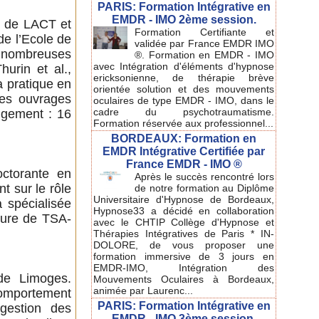
PARIS: Formation Intégrative en
EMDR - IMO 2ème session.
r de LACT et
Formation Certifiante et
de l’Ecole de
validée par France EMDR IMO
e nombreuses
®. Formation en EMDR - IMO
avec Intégration d'éléments d'hypnose
rin et al.,
ericksonienne, de thérapie brève
 pratique en
orientée solution et des mouvements
les ouvrages
oculaires de type EMDR - IMO, dans le
cadre du psychotraumatisme.
angement : 16
Formation réservée aux professionnel...
BORDEAUX: Formation en
EMDR Intégrative Certifiée par
France EMDR - IMO ®
ctorante en
Après le succès rencontré lors
t sur le rôle
de notre formation au Diplôme
Universitaire d'Hypnose de Bordeaux,
 spécialisée
Hypnose33 a décidé en collaboration
teure de TSA-
avec le CHTIP Collège d'Hypnose et
Thérapies Intégratives de Paris * IN-
DOLORE, de vous proposer une
formation immersive de 3 jours en
EMDR-IMO, Intégration des
de Limoges.
Mouvements Oculaires à Bordeaux,
animée par Laurenc...
mportement
PARIS: Formation Intégrative en
 gestion des
EMDR - IMO 3ème session.