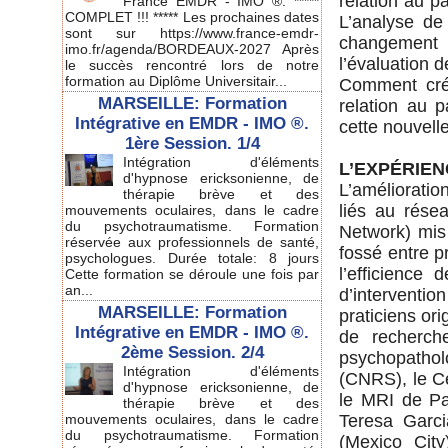
relation au pa
France EMDR - IMO ®. *****
COMPLET !!! ***** Les prochaines dates
L’analyse de
sont sur https://www.france-emdr-
changement e
imo.fr/agenda/BORDEAUX-2027 Après
l’évaluation 
le succès rencontré lors de notre
formation au Diplôme Universitair...
Comment crée
MARSEILLE: Formation
relation au 
Intégrative en EMDR - IMO ®.
cette nouvelle
1ère Session. 1/4
Intégration d'éléments
L’EXPÉRIE
d'hypnose ericksonienne, de
L’amélioration
thérapie brève et des
liés au rés
mouvements oculaires, dans le cadre
du psychotraumatisme. Formation
Network) mis
réservée aux professionnels de santé,
fossé entre pr
psychologues. Durée totale: 8 jours
l’efficience
Cette formation se déroule une fois par
an...
d’interventi
MARSEILLE: Formation
praticiens or
Intégrative en EMDR - IMO ®.
de recherch
2ème Session. 2/4
psychopathol
Intégration d'éléments
(CNRS), le Ce
d'hypnose ericksonienne, de
le MRI de Pal
thérapie brève et des
mouvements oculaires, dans le cadre
Teresa Garci
du psychotraumatisme. Formation
(Mexico City