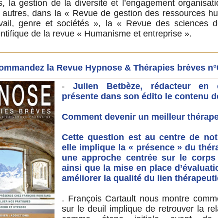
 la gestion de la diversité et l’engagement organisati
e autres, dans la « Revue de gestion des ressources hu
vail, genre et sociétés », la « Revue des sciences d
tifique de la revue « Humanisme et entreprise ».
ommandez la Revue Hypnose & Thérapies brèves n°
-
Julien Betbèze, rédacteur en 
présente dans son édito le contenu de
Comment devenir un meilleur thérape
Cette question est au centre de not
elle implique la « présence » du thé
une approche centrée sur le corps r
ainsi que la mise en place d’évaluati
améliorer la qualité du lien thérapeut
. François Cartault nous montre commen
sur le deuil implique de retrouver la re