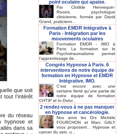
point oculaire qui apaise.
Par Clotilde Hennequin-
Rivoire, psychologue
clinicienne, formée par David
Grand, praticienn...
Formation EMDR Intégrative à
Paris - Intégration par les
mouvements oculaires
Formation EMDR - IMO à
Paris: La formation sur le
Psychotraumatisme permet
l’apprentissage de...
Congrès Hypnose à Paris. 6
interventions de notre équipe de
formation en Hypnose et EMDR
Intégrative, IMO.
C’est encore avec une
quelle que soit
certaine fierté qu’une partie de
notre équipe de formation
tout l’intérêt
CHTIP et In-Dolor...
2 rendez-vous à ne pas manquer
en hypnose et cancérologie.
bre du réseau
Nos amis les Drs Michèle
n hypnose et
FOURCHON et Marc GALY
vous proposent... Hypnose et
tallés dans sa
cancer du sein, u...