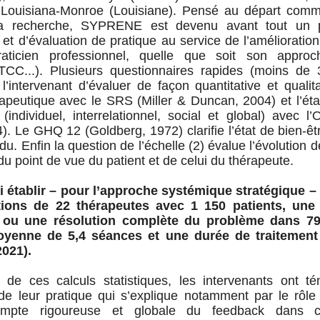
f Louisiana-Monroe (Louisiane). Pensé au départ comm
la recherche, SYPRENE est devenu avant tout un pu
 et d’évaluation de pratique au service de l’amélioration
raticien professionnel, quelle que soit son approc
TCC...). Plusieurs questionnaires rapides (moins de
l’intervenant d’évaluer de façon quantitative et qualita
érapeutique avec le SRS (Miller & Duncan, 2004) et l’éta
 (individuel, interrelationnel, social et global) avec l
. Le GHQ 12 (Goldberg, 1972) clarifie l’état de bien-êt
idu. Enfin la question de l’échelle (2) évalue l’évolution d
u point de vue du patient et de celui du thérapeute.
i établir – pour l’approche systémique stratégique –
ntions de 22 thérapeutes avec 1 150 patients, une 
ve ou une résolution complète du problème dans 7
yenne de 5,4 séances et une durée de traitement
 2021).
 de ces calculs statistiques, les intervenants ont t
de leur pratique qui s’explique notamment par le rôle
ompte rigoureuse et globale du feedback dans c