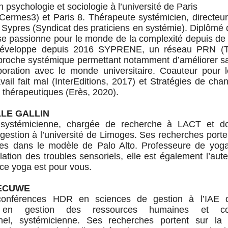
 psychologie et sociologie à l’université de Paris
Cermes3) et Paris 8. Thérapeute systémicien, directeu
 Sypres (Syndicat des praticiens en systémie). Diplômé 
l se passionne pour le monde de la complexité depuis d
développe depuis 2016 SYPRENE, un réseau PRN (Thu
proche systémique permettant notamment d’améliorer sa
aboration avec le monde universitaire. Coauteur pour 
vail fait mal (InterEditions, 2017) et Stratégies de ch
s thérapeutiques (Erès, 2020).
LE GALLIN
 systémicienne, chargée de recherche à LACT et do
gestion à l’université de Limoges. Ses recherches porten
es dans le modèle de Palo Alto. Professeure de yoga
lation des troubles sensoriels, elle est également l’au
e yoga est pour vous.
ECUWE
conférences HDR en sciences de gestion à l’IAE 
 en gestion des ressources humaines et co
nnel, systémicienne. Ses recherches portent sur la