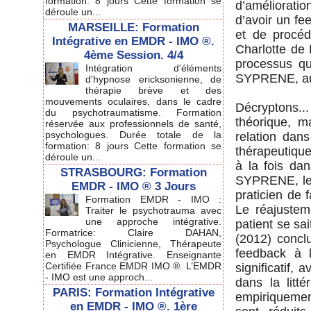
formation: 8 jours Cette formation se
d’amélioratio
déroule un...
d’avoir un fe
MARSEILLE: Formation
et de procéd
Intégrative en EMDR - IMO ®.
Charlotte de 
4ème Session. 4/4
processus qu
Intégration d'éléments
SYPRENE, au 
d'hypnose ericksonienne, de
thérapie brève et des
mouvements oculaires, dans le cadre
Décryptons..
du psychotraumatisme. Formation
théorique, m
réservée aux professionnels de santé,
psychologues. Durée totale de la
relation dan
formation: 8 jours Cette formation se
thérapeutique
déroule un...
à la fois da
STRASBOURG: Formation
SYPRENE, le
EMDR - IMO ® 3 Jours
praticien de 
Formation EMDR - IMO :
Le réajusteme
Traiter le psychotrauma avec
une approche intégrative.
patient se sa
Formatrice: Claire DAHAN,
(2012) concl
Psychologue Clinicienne, Thérapeute
feedback à 
en EMDR Intégrative. Enseignante
Certifiée France EMDR IMO ®. L’EMDR
significatif,
- IMO est une approch...
dans la litt
PARIS: Formation Intégrative
empiriquemen
en EMDR - IMO ®. 1ère