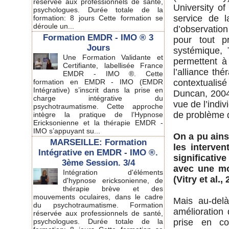
réservée aux professionnels de santé,
University o
psychologues. Durée totale de la
service de 
formation: 8 jours Cette formation se
déroule un...
d’observation
Formation EMDR - IMO ® 3
pour tout p
Jours
systémique, 
Une Formation Validante et
permettent à 
Certifiante, labellisée France
l’alliance th
EMDR - IMO ®. Cette
formation en EMDR - IMO (EMDR
contextualisé
Intégrative) s’inscrit dans la prise en
Duncan, 2004)
charge intégrative du
vue de l’indiv
psychotraumatisme. Cette approche
de problème d
intègre la pratique de l’Hypnose
Ericksonienne et la thérapie EMDR -
IMO s’appuyant su...
On a pu ains
MARSEILLE: Formation
les interve
Intégrative en EMDR - IMO ®.
significati
3ème Session. 3/4
avec une mo
Intégration d'éléments
(Vitry et al.,
d'hypnose ericksonienne, de
thérapie brève et des
mouvements oculaires, dans le cadre
Mais au-delà
du psychotraumatisme. Formation
amélioration 
réservée aux professionnels de santé,
psychologues. Durée totale de la
prise en c