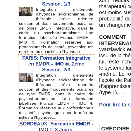
sont réduit
Session. 1/3
thérapeute) co
Intégration d'éléments
est moins sus
d'hypnose ericksonienne, de
probabilité d
thérapie brève orientée
solution et des mouvements oculaires
un changement
de types EMDR Intégrative, dans le
cadre du psychotraumatisme. Une
COMMENT 
formation labellisée France EMDR -
IMO ® Formation réservée aux
INTERVENA
professionnels de santé, psychologues
Watzlawick et
non formés ou initiés à l’hypnose....
issu de la th
PARIS: Formation Intégrative
lui, reste inc
en EMDR - IMO ®. 2ème
le système lui
Session. 2/3
-même. Le rô
Intégration d'éléments
l’école de Pa
d'hypnose ericksonienne, de
thérapie brève orientée
d’apprentissa
solution et des mouvements oculaires
(type 1),….
de type EMDR, dans le cadre du
psychotraumatisme. Une formation
labellisée France EMDR - IMO ®
Pour lire la
Formation réservée aux professionnels
de santé, psychologues non formés ou
initiés à l’hypnose....
BORDEAUX: Formation EMDR -
GRÉGOIRE 
IMO ® 3 Jours.