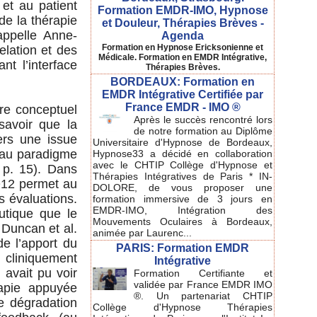
 et au patient
Formation EMDR-IMO, Hypnose
de la thérapie
et Douleur, Thérapies Brèves -
appelle Anne-
Agenda
Formation en Hypnose Ericksonienne et
elation et des
Médicale. Formation en EMDR Intégrative,
t l’interface
Thérapies Brèves.
BORDEAUX: Formation en
EMDR Intégrative Certifiée par
France EMDR - IMO ®
re conceptuel
Après le succès rencontré lors
savoir que la
de notre formation au Diplôme
ers une issue
Universitaire d'Hypnose de Bordeaux,
veau paradigme
Hypnose33 a décidé en collaboration
avec le CHTIP Collège d'Hypnose et
 p. 15). Dans
Thérapies Intégratives de Paris * IN-
12 permet au
DOLORE, de vous proposer une
s évaluations.
formation immersive de 3 jours en
EMDR-IMO, Intégration des
eutique que le
Mouvements Oculaires à Bordeaux,
 Duncan et al.
animée par Laurenc...
e l’apport du
PARIS: Formation EMDR
cliniquement
Intégrative
 avait pu voir
Formation Certifiante et
validée par France EMDR IMO
rapie appuyée
®. Un partenariat CHTIP
e dégradation
Collège d'Hypnose Thérapies