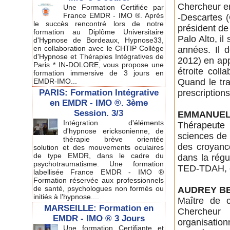
Chercheur en
Une Formation Certifiée par
France EMDR - IMO ®. Après
-Descartes (
le succès rencontré lors de notre
président de
formation au Diplôme Universitaire
Palo Alto, i
d'Hypnose de Bordeaux, Hypnose33,
en collaboration avec le CHTIP Collège
années. Il 
d'Hypnose et Thérapies Intégratives de
2012) en ap
Paris * IN-DOLORE, vous propose une
étroite coll
formation immersive de 3 jours en
EMDR-IMO...
Quand le tra
PARIS: Formation Intégrative
prescription
en EMDR - IMO ®. 3ème
Session. 3/3
EMMANUEL
Intégration d'éléments
Thérapeute
d'hypnose ericksonienne, de
sciences de 
thérapie brève orientée
des croyanc
solution et des mouvements oculaires
de type EMDR, dans le cadre du
dans la régu
psychotraumatisme. Une formation
TED-TDAH, c
labellisée France EMDR - IMO ®
Formation réservée aux professionnels
de santé, psychologues non formés ou
AUDREY B
initiés à l’hypnose....
Maître de 
MARSEILLE: Formation en
Chercheur
EMDR - IMO ® 3 Jours
organisatio
Une formation Certifiante et