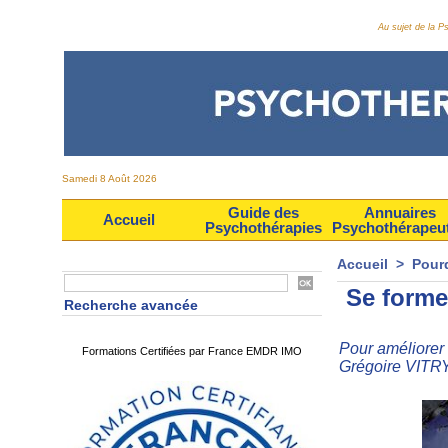
Au sujet de la 
Samedi 8 Août 2026
Guide des
Annuaires
Accueil
Psychothérapies
Psychothérapeu
Accueil
>
Pour
Se forme
Recherche avancée
Pour améliorer 
Formations Certifiées par France EMDR IMO
Grégoire VITR