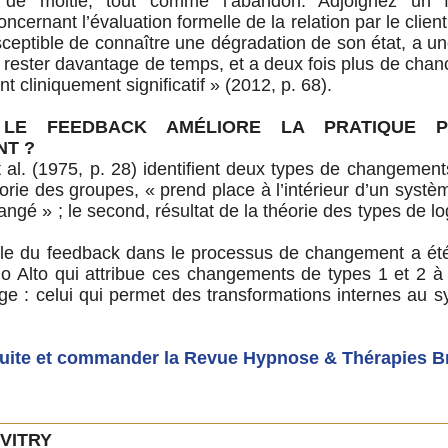
s de moitié, tout comme l’abandon. Adjoignez un 
ncernant l’évaluation formelle de la relation par le client
ceptible de connaître une dégradation de son état, a u
e rester davantage de temps, et a deux fois plus de chanc
 cliniquement significatif » (2012, p. 68).
LE FEEDBACK AMÉLIORE LA PRATIQUE 
NT ?
 al. (1975, p. 28) identifient deux types de changements
éorie des groupes, « prend place à l’intérieur d’un systè
hangé » ; le second, résultat de la théorie des types de l
le du feedback dans le processus de changement a été
lo Alto qui attribue ces changements de types 1 et 2 
ge : celui qui permet des transformations internes au
 suite et commander la Revue Hypnose & Thérapies B
VITRY