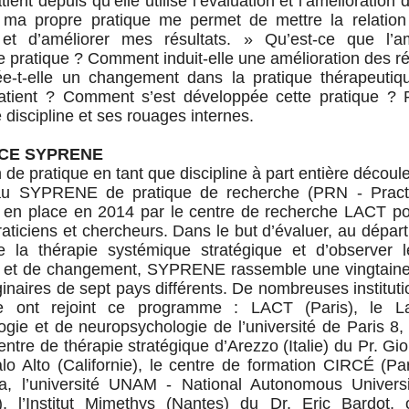
tient depuis qu’elle utilise l’évaluation et l’amélioration 
 ma propre pratique me permet de mettre la relatio
t d’améliorer mes résultats. » Qu’est-ce que l’am
de pratique ? Comment induit-elle une amélioration des ré
-t-elle un changement dans la pratique thérapeutiq
patient ? Comment s’est développée cette pratique ?
 discipline et ses rouages internes.
NCE SYPRENE
 de pratique en tant que discipline à part entière découl
eau SYPRENE de pratique de recherche (PRN - Pract
 en place en 2014 par le centre de recherche LACT po
aticiens et chercheurs. Dans le but d’évaluer, au départ, 
 de la thérapie systémique stratégique et d’observer 
on et de changement, SYPRENE rassemble une vingtai
iginaires de sept pays différents. De nombreuses instituti
e ont rejoint ce programme : LACT (Paris), le La
ogie et de neuropsychologie de l’université de Paris 
ntre de thérapie stratégique d’Arezzo (Italie) du Pr. Gi
o Alto (Californie), le centre de formation CIRCÉ (Pa
a, l’université UNAM - National Autonomous Univers
), l’Institut Mimethys (Nantes) du Dr. Eric Bardot,