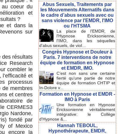
de pratique : «
Abus Sexuels, Traitements par
n au coeur du
les Mouvements Alternatifs dans
élioration et
le cadre d’abus sexuels avec ou
sultats ?
sans violence par l'EMDR, l'IMO
ue et dans la
ou l'HTSMA
 Revenons sur
La place de l'EMDR, de
l'Hypnose Ericksonienne,
l'IMO, dans les séquelles
d'abus sexuels, de viol...
Congrès Hypnose et Douleur à
e des résultats
Paris. 7 interventions de notre
ice Research
équipe de formation en Hypnose
et EMDR, IMO.
ur combler le
C’est non sans une certaine
l’efficacité et
fierté qu’une partie de notre
les processus
équipe de formation CHTIP et
ne de membres
In-Dolore v...
ons et centres
Formation en Hypnose et EMDR -
IMO à Paris
boratoire de
Une formation en Hypnose
8, le CERMES3
Ericksonienne véritablement
orgio Nardone,
intégrative: le Collège
ris) fondé par
d'Hypnose &...
ity of Mexico
Hannah TEBOUL,
Hypnothérapeute, EMDR,
 ou encore la