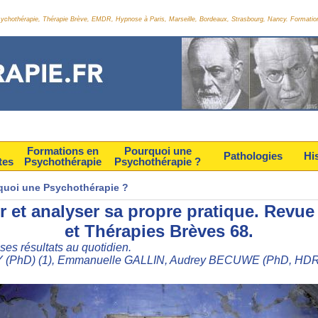
Psychothérapie, Thérapie Brève, EMDR, Hypnose à Paris, Marseille, Bordeaux, Strasbourg, Nancy. Formatio
Formations en
Pourquoi une
Pathologies
Hi
tes
Psychothérapie
Psychothérapie ?
quoi une Psychothérapie ?
r et analyser sa propre pratique. Revu
et Thérapies Brèves 68.
ses résultats au quotidien.
Y (PhD) (1), Emmanuelle GALLIN, Audrey BECUWE (PhD, HDR