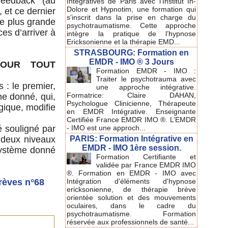
feedback (au
Intégratives de Paris avec l'Institut In-
Dolore et Hypnotim, une formation qui
, et ce dernier
s’inscrit dans la prise en charge du
ne plus grande
psychotraumatisme. Cette approche
es d’arriver à
intègre la pratique de l’hypnose
Ericksonienne et la thérapie EMD...
STRASBOURG: Formation en
EMDR - IMO ® 3 Jours
POUR TOUT
Formation EMDR - IMO :
Traiter le psychotrauma avec
 : le premier,
une approche intégrative.
Formatrice: Claire DAHAN,
me donné, qui,
Psychologue Clinicienne, Thérapeute
ogique, modifie
en EMDR Intégrative. Enseignante
Certifiée France EMDR IMO ®. L’EMDR
- IMO est une approch...
 souligné par
PARIS: Formation Intégrative en
à deux niveaux
EMDR - IMO 1ère session.
 système donné
Formation Certifiante et
validée par France EMDR IMO
®. Formation en EMDR - IMO avec
Intégration d'éléments d'hypnose
rèves n°68
ericksonienne, de thérapie brève
orientée solution et des mouvements
oculaires, dans le cadre du
psychotraumatisme. Formation
réservée aux professionnels de santé...