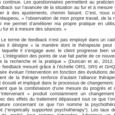
n continue. Les questionnaires permettent au praticien
edback sur l’avancée de la situation au fur et à mesure 
er à des ajustements, chemin faisant. C’est, nous r
Maupeou, « l’observation de mon propre travail, de la r
i me permet d’améliorer ma propre pratique en utilisan
fur et à mesure des séances. »
. Le terme de feedback n’est pas employé dans un cad
ais il désigne « la manière dont le thérapeute peut 
s laquelle il s’engage avec le client progresse bien v
. L’intégration des points de vue fait partie de ce nou
ns la recherche et la pratique » (Duncan et al., 2012,
 feedback mesuré grâce à l’échelle ORS, SRS et GHQ
faire évoluer l’intervention en fonction des évolutions de
nt de la thérapie renforce d’autant l’alliance thérap
it écouté et impliqué dans le processus de changement.
uent que la combinaison d’une mesure du progrès et d
l’intervenant « produit constamment un changement 
 avec des effets du traitement dépassant tout ce que l’on
érature concernant ce que l’on nomme la psychothé
t (“empirically supported psychotherapy”). Les taux d