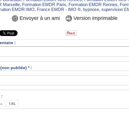
 Marseille
,
Formation EMDR Paris
,
Formation EMDR Rennes
,
For
mation EMDR-IMO
,
France EMDR - IMO ®
,
hypnose
,
supervision 
Envoyer à un ami
Version imprimable
ntaire :
(non publiée) * :
 :