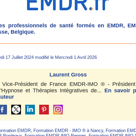
es professionnels de santé formés en EMDR, E
sse, Belgique.
i 17 Juillet 2024 modifié le Mercredi 1 Avril 2026
Laurent Gross
- Vice-Président de France EMDR-IMO ® - Président
'Hypnose et Thérapies Intégratives de...
En savoir p
auteur
ormation EMDR
,
Formation EMDR - IMO ® à Nancy
,
Formation EM
R Bordeaux
,
Formation EMDR IMO Rennes
,
Formation EMDR IMO 