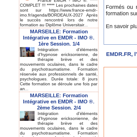
France EMDR - IMO ®. *****
COMPLET !!! ***** Les prochaines dates
Formés ou n
sont sur https://www.france-emdr-
formation su
imo.fr/agenda/BORDEAUX-2027 Après
le succès rencontré lors de notre
formation au Diplôme Universitair...
En savoir pl
MARSEILLE: Formation
Intégrative en EMDR - IMO ®.
1ère Session. 1/4
Intégration d'éléments
EMDR.FR, l'
d'hypnose ericksonienne, de
thérapie brève et des
mouvements oculaires, dans le cadre
du psychotraumatisme. Formation
réservée aux professionnels de santé,
psychologues. Durée totale: 8 jours
Cette formation se déroule une fois par
an...
MARSEILLE: Formation
Intégrative en EMDR - IMO ®.
2ème Session. 2/4
Intégration d'éléments
d'hypnose ericksonienne, de
thérapie brève et des
mouvements oculaires, dans le cadre
du psychotraumatisme. Formation