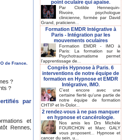
point oculaire qui apaise.
Par Clotilde Hennequin-
Rivoire, psychologue
clinicienne, formée par David
Grand, praticienn...
Formation EMDR Intégrative à
Paris - Intégration par les
mouvements oculaires
Formation EMDR - IMO à
Paris: La formation sur le
Psychotraumatisme permet
l’apprentissage de...
MO de France.
Congrès Hypnose à Paris. 6
interventions de notre équipe de
formation en Hypnose et EMDR
smes ?
Intégrative, IMO.
nts ?
C’est encore avec une
certaine fierté qu’une partie de
notre équipe de formation
certifiés par
CHTIP et In-Dolor...
2 rendez-vous à ne pas manquer
en hypnose et cancérologie.
ormations et
Nos amis les Drs Michèle
tôt Rennes,
FOURCHON et Marc GALY
vous proposent... Hypnose et
cancer du sein, u...