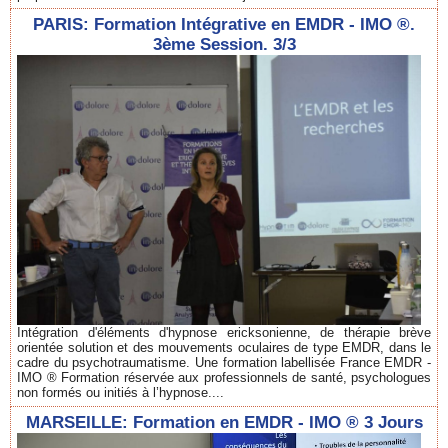
PARIS: Formation Intégrative en EMDR - IMO ®.
3ème Session. 3/3
Intégration d'éléments d'hypnose ericksonienne, de thérapie brève
orientée solution et des mouvements oculaires de type EMDR, dans le
cadre du psychotraumatisme. Une formation labellisée France EMDR -
IMO ® Formation réservée aux professionnels de santé, psychologues
non formés ou initiés à l’hypnose....
MARSEILLE: Formation en EMDR - IMO ® 3 Jours