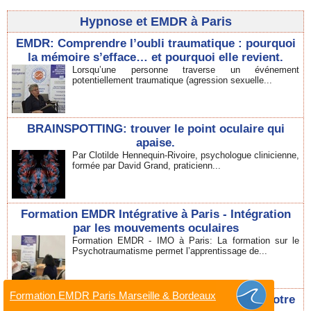
Hypnose et EMDR à Paris
EMDR: Comprendre l’oubli traumatique : pourquoi
la mémoire s’efface… et pourquoi elle revient.
Lorsqu’une personne traverse un événement
potentiellement traumatique (agression sexuelle...
BRAINSPOTTING: trouver le point oculaire qui
apaise.
Par Clotilde Hennequin-Rivoire, psychologue clinicienne,
formée par David Grand, praticienn...
Formation EMDR Intégrative à Paris - Intégration
par les mouvements oculaires
Formation EMDR - IMO à Paris: La formation sur le
Psychotraumatisme permet l’apprentissage de...
Formation EMDR Paris Marseille & Bordeaux
Congrès Hypnose à Paris. 6 interventions de notre