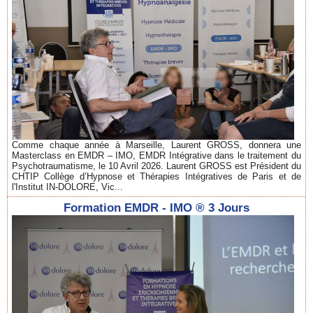
Comme chaque année à Marseille, Laurent GROSS, donnera une
Masterclass en EMDR – IMO, EMDR Intégrative dans le traitement du
Psychotraumatisme, le 10 Avril 2026. Laurent GROSS est Président du
CHTIP Collège d’Hypnose et Thérapies Intégratives de Paris et de
l'Institut IN-DOLORE, Vic...
Formation EMDR - IMO ® 3 Jours