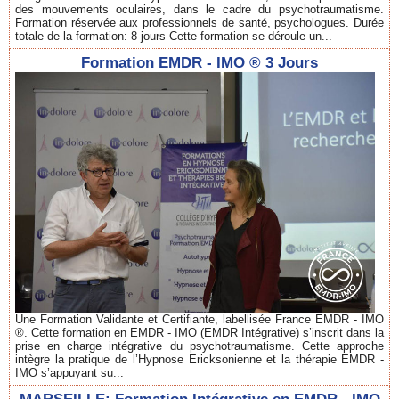
des mouvements oculaires, dans le cadre du psychotraumatisme.
Formation réservée aux professionnels de santé, psychologues. Durée
totale de la formation: 8 jours Cette formation se déroule un...
Formation EMDR - IMO ® 3 Jours
Une Formation Validante et Certifiante, labellisée France EMDR - IMO
®. Cette formation en EMDR - IMO (EMDR Intégrative) s’inscrit dans la
prise en charge intégrative du psychotraumatisme. Cette approche
intègre la pratique de l’Hypnose Ericksonienne et la thérapie EMDR -
IMO s’appuyant su...