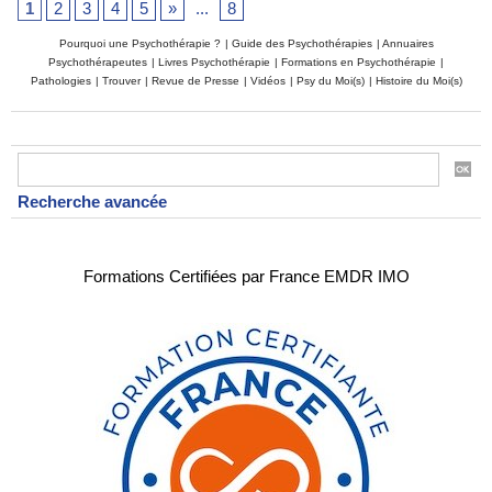
1
2
3
4
5
»
...
8
Pourquoi une Psychothérapie ?
|
Guide des Psychothérapies
|
Annuaires
Psychothérapeutes
|
Livres Psychothérapie
|
Formations en Psychothérapie
|
Pathologies
|
Trouver
|
Revue de Presse
|
Vidéos
|
Psy du Moi(s)
|
Histoire du Moi(s)
Recherche avancée
Formations Certifiées par France EMDR IMO