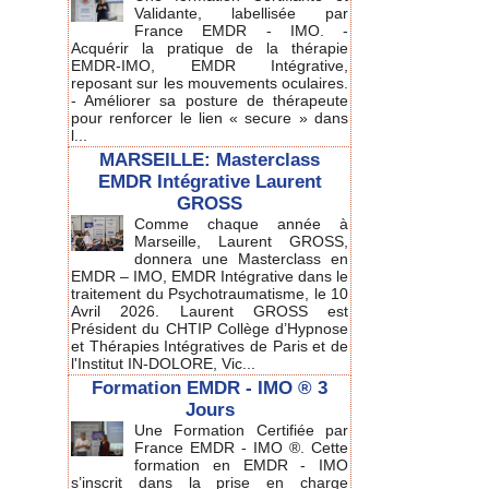
Validante, labellisée par
France EMDR - IMO. -
Acquérir la pratique de la thérapie
EMDR-IMO, EMDR Intégrative,
reposant sur les mouvements oculaires.
- Améliorer sa posture de thérapeute
pour renforcer le lien « secure » dans
l...
MARSEILLE: Masterclass
EMDR Intégrative Laurent
GROSS
Comme chaque année à
Marseille, Laurent GROSS,
donnera une Masterclass en
EMDR – IMO, EMDR Intégrative dans le
traitement du Psychotraumatisme, le 10
Avril 2026. Laurent GROSS est
Président du CHTIP Collège d’Hypnose
et Thérapies Intégratives de Paris et de
l'Institut IN-DOLORE, Vic...
Formation EMDR - IMO ® 3
Jours
Une Formation Certifiée par
France EMDR - IMO ®. Cette
formation en EMDR - IMO
s’inscrit dans la prise en charge