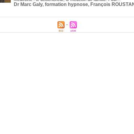
Dr Marc Galy
,
formation hypnose
,
François ROUSTA