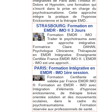
Intégratives de Paris avec l'Institut In-
Dolore et Hypnotim, une formation qui
s’inscrit dans la prise en charge du
psychotraumatisme. Cette approche
intègre la pratique de l’hypnose
Ericksonienne et la thérapie EMD...
STRASBOURG: Formation en
EMDR - IMO ® 3 Jours
Formation EMDR - IMO :
Traiter le psychotrauma avec
une approche intégrative.
Formatrice: Claire DAHAN,
Psychologue Clinicienne, Thérapeute
en EMDR Intégrative. Enseignante
Certifiée France EMDR IMO ®. L’EMDR
- IMO est une approch...
PARIS: Formation Intégrative en
EMDR - IMO 1ère session.
Formation Certifiante et
validée par France EMDR IMO
®. Formation en EMDR - IMO avec
Intégration d'éléments d'hypnose
ericksonienne, de thérapie brève
orientée solution et des mouvements
oculaires, dans le cadre du
psychotraumatisme. Formation
réservée aux professionnels de santé...