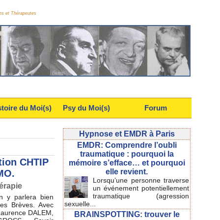
ns et Thérapeutes
stoire du Moi(s)
Psy du Moi(s)
Forum
Hypnose et EMDR à Paris
EMDR: Comprendre l’oubli
traumatique : pourquoi la
tion CHTIP
mémoire s’efface… et pourquoi
elle revient.
MO.
Lorsqu’une personne traverse
érapie
un événement potentiellement
traumatique (agression
n y parlera bien
sexuelle...
es Brèves. Avec
Laurence DALEM,
BRAINSPOTTING: trouver le