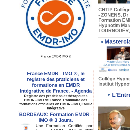
CHTIP Collège
- ZONENS
,
Dr
Formation E
Hypnotim Mars
TOURNOUËR
Mastercl
France EMDR IMO ®
France EMDR - IMO ®, le
Collège Hypno
registre des praticiens et
Institut Hypno
formations en EMDR
Intégrative de France. - Agenda
L'Entr
Registre des praticiens et thérapeutes
EMDR - IMO de France. L'annuaire des
formations officielles en EMDR - IMO, EMDR
Intégrative
BORDEAUX: Formation EMDR -
IMO ® 3 Jours.
Une Formation Certifiée par