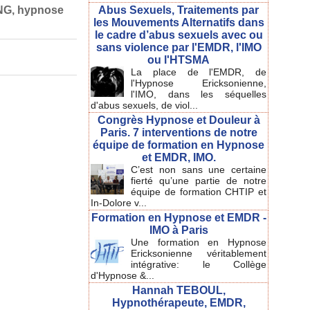
NG
,
hypnose
Abus Sexuels, Traitements par
les Mouvements Alternatifs dans
le cadre d’abus sexuels avec ou
sans violence par l'EMDR, l'IMO
ou l'HTSMA
La place de l'EMDR, de
l'Hypnose Ericksonienne,
l'IMO, dans les séquelles
d'abus sexuels, de viol...
Congrès Hypnose et Douleur à
Paris. 7 interventions de notre
équipe de formation en Hypnose
et EMDR, IMO.
C’est non sans une certaine
fierté qu’une partie de notre
équipe de formation CHTIP et
In-Dolore v...
Formation en Hypnose et EMDR -
IMO à Paris
Une formation en Hypnose
Ericksonienne véritablement
intégrative: le Collège
d'Hypnose &...
Hannah TEBOUL,
Hypnothérapeute, EMDR,