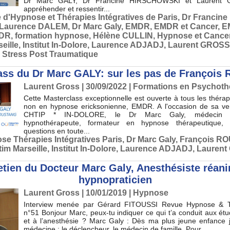
Dr Marc GALY, Dr Francine HIRSCHOWSKI et Laurent 
appréhender et ressentir...
 d'Hypnose et Thérapies Intégratives de Paris
,
Dr Francin
 Laurence DALEM
,
Dr Marc Galy
,
EMDR
,
EMDR et Cancer
,
E
MDR
,
formation hypnose
,
Hélène CULLIN
,
Hypnose et Cance
eille
,
Institut In-Dolore
,
Laurence ADJADJ
,
Laurent GROSS
,
Stress Post Traumatique
ass du Dr Marc GALY: sur les pas de Françoi
Laurent Gross
| 30/09/2022
|
Formations en Psychoth
Cette Masterclass exceptionnelle est ouverte à tous les théra
non en hypnose ericksonienne, EMDR. A l'occasion de sa ve
CHTIP * IN-DOLORE, le Dr Marc Galy, médecin an
hypnothérapeute, formateur en hypnose thérapeutique
questions en toute...
se Thérapies Intégratives Paris
,
Dr Marc Galy
,
François R
tim Marseille
,
Institut In-Dolore
,
Laurence ADJADJ
,
Lauren
etien du Docteur Marc Galy, Anesthésiste réani
hypnopraticien
Laurent Gross
| 10/01/2019
|
Hypnose
Interview menée par Gérard FITOUSSI Revue Hypnose & T
n°51 Bonjour Marc, peux-tu indiquer ce qui t’a conduit aux ét
et à l’anesthésie ? Marc Galy : Dès ma plus jeune enfance j’
médecine : le déclencheur, le médecin de famille. Pour...