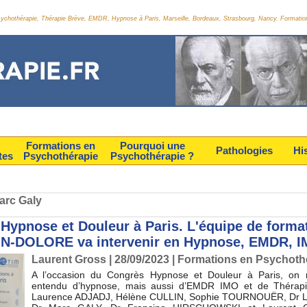
Psychothérapie, Thérapie Brève, EMDR, Hypnose à Paris, Marseille, Bordeaux, Strasbourg, Nancy. Formatio
Formations en
Pourquoi une
Pathologies
Hi
tes
Psychothérapie
Psychothérapie ?
Marc Galy
Hypnose et Douleur à Paris. L'équipe de forma
 IN-DOLORE va intervenir en Hypnose, EMDR, I
Laurent Gross
| 28/09/2023
|
Formations en Psychoth
A l’occasion du Congrès Hypnose et Douleur à Paris, on 
entendu d’hypnose, mais aussi d’EMDR IMO et de Thérapi
Laurence ADJADJ, Hélène CULLIN, Sophie TOURNOUËR, Dr 