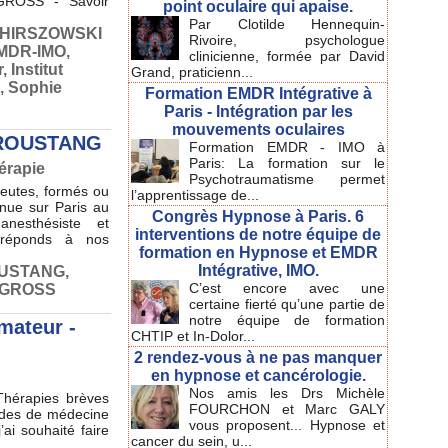
GROSS - Savoir
point oculaire qui apaise.
Par Clotilde Hennequin-
e HIRSZOWSKI
Rivoire, psychologue
MDR-IMO
,
clinicienne, formée par David
r
,
Institut
Grand, praticienn...
,
Sophie
Formation EMDR Intégrative à
Paris - Intégration par les
mouvements oculaires
s ROUSTANG
Formation EMDR - IMO à
Paris: La formation sur le
érapie
Psychotraumatisme permet
peutes, formés ou
l’apprentissage de...
nue sur Paris au
Congrès Hypnose à Paris. 6
esthésiste et
interventions de notre équipe de
, réponds à nos
formation en Hypnose et EMDR
Intégrative, IMO.
OUSTANG
,
C’est encore avec une
t GROSS
certaine fierté qu’une partie de
notre équipe de formation
mateur -
CHTIP et In-Dolor...
2 rendez-vous à ne pas manquer
en hypnose et cancérologie.
Nos amis les Drs Michèle
hérapies brèves
FOURCHON et Marc GALY
udes de médecine
vous proposent... Hypnose et
ai souhaité faire
cancer du sein, u...