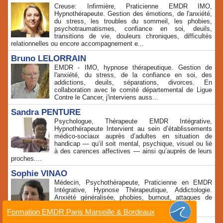
Creuse: Infirmière, Praticienne EMDR IMO,
Hypnothérapeute. Gestion des émotions, de l'anxiété,
du stress, les troubles du sommeil, les phobies,
psychotraumatismes, confiance en soi, deuils,
transitions de vie, douleurs chroniques, difficultés
relationnelles ou encore accompagnement e...
Bruno LELORRAIN
EMDR - IMO, hypnose thérapeutique. Gestion de
l'anxiété, du stress, de la confiance en soi, des
addictions, deuils, séparations, divorces. En
collaboration avec le comité départemental de Ligue
Contre le Cancer, j'interviens auss...
Sandra PENTURE
Psychologue, Thérapeute EMDR Intégrative,
Hypnothérapeute Intervient au sein d’établissements
médico‑sociaux auprès d’adultes en situation de
handicap — qu’il soit mental, psychique, visuel ou lié
à des carences affectives — ainsi qu’auprès de leurs
proches....
Sophie VINAO
Médecin, Psychothérapeute, Praticienne en EMDR
Intégrative, Hypnose Thérapeutique, Addictologie.
Anxiété généralisée, phobies, burnout, attaques de
panique, TCA (hyperphagie o...
Formation EMDR Paris Marseille & Bordeaux