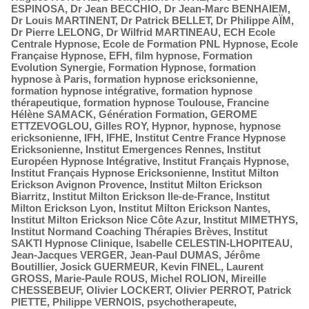
ESPINOSA
,
Dr Jean BECCHIO
,
Dr Jean-Marc BENHAIEM
,
Dr Louis MARTINENT
,
Dr Patrick BELLET
,
Dr Philippe AÏM
,
Dr Pierre LELONG
,
Dr Wilfrid MARTINEAU
,
ECH Ecole
Centrale Hypnose
,
Ecole de Formation PNL Hypnose
,
Ecole
Française Hypnose
,
EFH
,
film hypnose
,
Formation
Evolution Synergie
,
Formation Hypnose
,
formation
hypnose à Paris
,
formation hypnose ericksonienne
,
formation hypnose intégrative
,
formation hypnose
thérapeutique
,
formation hypnose Toulouse
,
Francine
Hélène SAMACK
,
Génération Formation
,
GEROME
ETTZEVOGLOU
,
Gilles ROY
,
Hypnor
,
hypnose
,
hypnose
ericksonienne
,
IFH
,
IFHE
,
Institut Centre France Hypnose
Ericksonienne
,
Institut Emergences Rennes
,
Institut
Européen Hypnose Intégrative
,
Institut Français Hypnose
,
Institut Français Hypnose Ericksonienne
,
Institut Milton
Erickson Avignon Provence
,
Institut Milton Erickson
Biarritz
,
Institut Milton Erickson Ile-de-France
,
Institut
Milton Erickson Lyon
,
Institut Milton Erickson Nantes
,
Institut Milton Erickson Nice Côte Azur
,
Institut MIMETHYS
,
Institut Normand Coaching Thérapies Brèves
,
Institut
SAKTI Hypnose Clinique
,
Isabelle CELESTIN-LHOPITEAU
,
Jean-Jacques VERGER
,
Jean-Paul DUMAS
,
Jérôme
Boutillier
,
Josick GUERMEUR
,
Kevin FINEL
,
Laurent
GROSS
,
Marie-Paule ROUS
,
Michel ROLION
,
Mireille
CHESSEBEUF
,
Olivier LOCKERT
,
Olivier PERROT
,
Patrick
PIETTE
,
Philippe VERNOIS
,
psychotherapeute
,