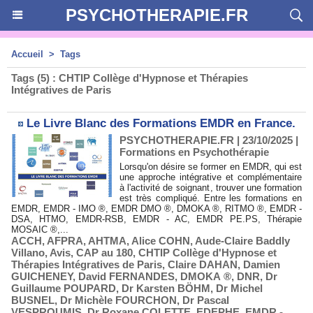
PSYCHOTHERAPIE.FR
Accueil
>
Tags
Tags (5) : CHTIP Collège d'Hypnose et Thérapies
Intégratives de Paris
Le Livre Blanc des Formations EMDR en France.
PSYCHOTHERAPIE.FR | 23/10/2025
|
Formations en Psychothérapie
Lorsqu'on désire se former en EMDR, qui est
une approche intégrative et complémentaire
à l'activité de soignant, trouver une formation
est très compliqué. Entre les formations en
EMDR, EMDR - IMO ®, EMDR DMO ®, DMOKA ®, RITMO ®, EMDR -
DSA, HTMO, EMDR-RSB, EMDR - AC, EMDR PE.PS, Thérapie
MOSAIC ®,...
ACCH
,
AFPRA
,
AHTMA
,
Alice COHN
,
Aude-Claire Baddly
Villano
,
Avis
,
CAP au 180
,
CHTIP Collège d'Hypnose et
Thérapies Intégratives de Paris
,
Claire DAHAN
,
Damien
GUICHENEY
,
David FERNANDES
,
DMOKA ®
,
DNR
,
Dr
Guillaume POUPARD
,
Dr Karsten BÖHM
,
Dr Michel
BUSNEL
,
Dr Michèle FOURCHON
,
Dr Pascal
VESPROUMIS
,
Dr Roxane COLETTE
,
EDEPHE
,
EMDR -