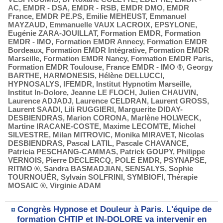
AC
,
EMDR - DSA
,
EMDR - RSB
,
EMDR DMO
,
EMDR
France
,
EMDR PE.PS
,
Emilie MEHEUST
,
Emmanuel
MAYZAUD
,
Emmanuelle VAUX LACROIX
,
EPSYLONE
,
Eugénie ZARA-JOUILLAT
,
Formation EMDR
,
Formation
EMDR - IMO
,
Formation EMDR Annecy
,
Formation EMDR
Bordeaux
,
Formation EMDR Intégrative
,
Formation EMDR
Marseille
,
Formation EMDR Nancy
,
Formation EMDR Paris
,
Formation EMDR Toulouse
,
France EMDR - IMO ®
,
Georgy
BARTHE
,
HARMONESIS
,
Hélène DELLUCCI
,
HYPNOSALYS
,
IFEMDR
,
Institut Hypnotim Marseille
,
Institut In-Dolore
,
Jeanne LE FLOCH
,
Julien CHAUVIN
,
Laurence ADJADJ
,
Laurence CELDRAN
,
Laurent GROSS
,
Laurent SAADI
,
Lili RUGGIERI
,
Marguerite DIDAY-
DESBIENDRAS
,
Marion CORONA
,
Marlène HOLWECK
,
Martine IRACANE-COSTE
,
Maxime LECOMTE
,
Michel
SILVESTRE
,
Milan MITROVIC
,
Monika MIRAVET
,
Nicolas
DESBIENDRAS
,
Pascal LATIL
,
Pascale CHAVANCE
,
Patricia PESCHANG-CAMMAS
,
Patrick GOUPY
,
Philippe
VERNOIS
,
Pierre DECLERCQ
,
POLE EMDR
,
PSYNAPSE
,
RITMO ®
,
Sandra BASMADJIAN
,
SENSALYS
,
Sophie
TOURNOUËR
,
Sylvain SOLFRINI
,
SYMBIOFI
,
Thérapie
MOSAIC ®
,
Virginie ADAM
Congrès Hypnose et Douleur à Paris. L'équipe de
formation CHTIP et IN-DOLORE va intervenir en