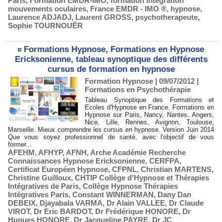
Paris
,
Formation EMDR-IMO
,
formation intégration
mouvements oculaires
,
France EMDR - IMO ®
,
hypnose
,
Laurence ADJADJ
,
Laurent GROSS
,
psychotherapeute
,
Sophie TOURNOUËR
Formations Hypnose, Formations en Hypnose
Ericksonienne, tableau synoptique des différents
cursus de formation en hypnose
Formation Hypnose | 09/07/2012
|
Formations en Psychothérapie
Tableau Synoptique des Formations et
Ecoles d'Hypnose en France. Formations en
Hypnose sur Paris, Nancy, Nantes, Angers,
Nice, Lille, Rennes, Avignon, Toulouse,
Marseille. Mieux comprendre les cursus en hypnose. Version Juin 2014
Que vous soyez professionnel de santé, avec l'objectif de vous
former...
AFEHM
,
AFHYP
,
AFNH
,
Arche Académie Recherche
Connaissances Hypnose Ericksonienne
,
CERFPA
,
Certificat Européen Hypnose
,
CFPNL
,
Christian MARTENS
,
Christine Guilloux
,
CHTIP Collège d'Hypnose et Thérapies
Intégratives de Paris
,
Collège Hypnose Thérapies
Intégratives Paris
,
Constant WINNERMAN
,
Dany Dan
DEBEIX
,
Djayabala VARMA
,
Dr Alain VALLEE
,
Dr Claude
VIROT
,
Dr Eric BARDOT
,
Dr Frédérique HONORE
,
Dr
Hugues HONORE
,
Dr Jacqueline PAYRE
,
Dr JC