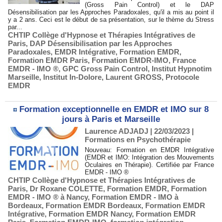
(Gross Pain Control) et le DAP
Désensibilisation par les Approches Paradoxales, qu'il a mis au point il
y a 2 ans. Ceci est le début de sa présentation, sur le thème du Stress
par...
CHTIP Collège d'Hypnose et Thérapies Intégratives de
Paris
,
DAP Désensibilisation par les Approches
Paradoxales
,
EMDR Intégrative
,
Formation EMDR
,
Formation EMDR Paris
,
Formation EMDR-IMO
,
France
EMDR - IMO ®
,
GPC Gross Pain Control
,
Institut Hypnotim
Marseille
,
Institut In-Dolore
,
Laurent GROSS
,
Protocole
EMDR
Formation exceptionnelle en EMDR et IMO sur 8
jours à Paris et Marseille
Laurence ADJADJ
| 22/03/2023
|
Formations en Psychothérapie
Nouveau: Formation en EMDR Intégrative
(EMDR et IMO: Intégration des Mouvements
Oculaires en Thérapie). Certifiée par France
EMDR - IMO ®
CHTIP Collège d'Hypnose et Thérapies Intégratives de
Paris
,
Dr Roxane COLETTE
,
Formation EMDR
,
Formation
EMDR - IMO ® à Nancy
,
Formation EMDR - IMO à
Bordeaux
,
Formation EMDR Bordeaux
,
Formation EMDR
Intégrative
,
Formation EMDR Nancy
,
Formation EMDR