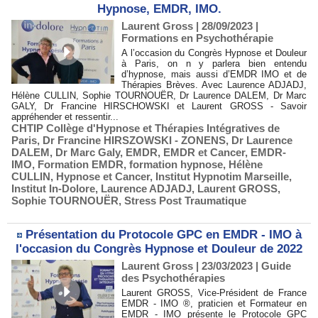
Hypnose, EMDR, IMO.
Laurent Gross
| 28/09/2023
|
Formations en Psychothérapie
A l’occasion du Congrès Hypnose et Douleur
à Paris, on n y parlera bien entendu
d’hypnose, mais aussi d’EMDR IMO et de
Thérapies Brèves. Avec Laurence ADJADJ,
Hélène CULLIN, Sophie TOURNOUËR, Dr Laurence DALEM, Dr Marc
GALY, Dr Francine HIRSCHOWSKI et Laurent GROSS - Savoir
appréhender et ressentir...
CHTIP Collège d'Hypnose et Thérapies Intégratives de
Paris
,
Dr Francine HIRSZOWSKI - ZONENS
,
Dr Laurence
DALEM
,
Dr Marc Galy
,
EMDR
,
EMDR et Cancer
,
EMDR-
IMO
,
Formation EMDR
,
formation hypnose
,
Hélène
CULLIN
,
Hypnose et Cancer
,
Institut Hypnotim Marseille
,
Institut In-Dolore
,
Laurence ADJADJ
,
Laurent GROSS
,
Sophie TOURNOUËR
,
Stress Post Traumatique
Présentation du Protocole GPC en EMDR - IMO à
l'occasion du Congrès Hypnose et Douleur de 2022
Laurent Gross
| 23/03/2023
|
Guide
des Psychothérapies
Laurent GROSS, Vice-Président de France
EMDR - IMO ®, praticien et Formateur en
EMDR - IMO présente le Protocole GPC