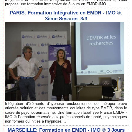
propose une formation immersive de 3 jours en EMDR-IMO...
PARIS: Formation Intégrative en EMDR - IMO ®.
3ème Session. 3/3
Intégration d'éléments d'hypnose ericksonienne, de thérapie brève
orientée solution et des mouvements oculaires de type EMDR, dans le
cadre du psychotraumatisme. Une formation labellisée France EMDR -
IMO ® Formation réservée aux professionnels de santé, psychologues
non formés ou initiés à l’hypnose....
MARSEILLE: Formation en EMDR - IMO ® 3 Jours