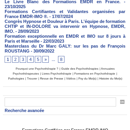
Le Livre Blanc des Formations EMDR en France.
-
23/10/2025
Formations Certifiantes et Validantes organisées par
France EMDR-IMO ®.
- 17/07/2024
Congrès Hypnose et Douleur à Paris. L'équipe de formation
CHTIP et IN-DOLORE va intervenir en Hypnose, EMDR,
IMO.
- 28/09/2023
Formation exceptionnelle en EMDR et IMO sur 8 jours à
Paris et Marseille
- 22/03/2023
Masterclass du Dr Marc GALY: sur les pas de François
ROUSTANG
- 30/09/2022
1
2
3
4
5
»
...
8
Pourquoi une Psychothérapie ?
|
Guide des Psychothérapies
|
Annuaires
Psychothérapeutes
|
Livres Psychothérapie
|
Formations en Psychothérapie
|
Pathologies
|
Trouver
|
Revue de Presse
|
Vidéos
|
Psy du Moi(s)
|
Histoire du Moi(s)
Recherche avancée