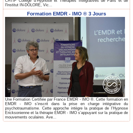
CHTIP Collège d’Hypnose et Thérapies Intégratives de Paris et de
l'Institut IN-DOLORE, Vic...
Formation EMDR - IMO ® 3 Jours
Une Formation Certifiée par France EMDR - IMO ®. Cette formation en
EMDR - IMO s’inscrit dans la prise en charge intégrative du
psychotraumatisme. Cette approche intègre la pratique de l’Hypnose
Ericksonienne et la thérapie EMDR - IMO s’appuyant sur la pratique de
mouvements oculaires. Ave...