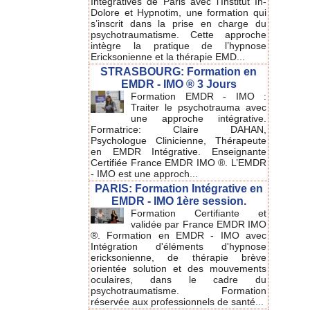
Intégratives de Paris avec l'Institut In-
Dolore et Hypnotim, une formation qui
s’inscrit dans la prise en charge du
psychotraumatisme. Cette approche
intègre la pratique de l’hypnose
Ericksonienne et la thérapie EMD...
STRASBOURG: Formation en
EMDR - IMO ® 3 Jours
Formation EMDR - IMO :
Traiter le psychotrauma avec
une approche intégrative.
Formatrice: Claire DAHAN,
Psychologue Clinicienne, Thérapeute
en EMDR Intégrative. Enseignante
Certifiée France EMDR IMO ®. L’EMDR
- IMO est une approch...
PARIS: Formation Intégrative en
EMDR - IMO 1ère session.
Formation Certifiante et
validée par France EMDR IMO
®. Formation en EMDR - IMO avec
Intégration d'éléments d'hypnose
ericksonienne, de thérapie brève
orientée solution et des mouvements
oculaires, dans le cadre du
psychotraumatisme. Formation
réservée aux professionnels de santé...