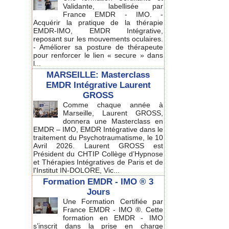
Validante, labellisée par
France EMDR - IMO. -
Acquérir la pratique de la thérapie
EMDR-IMO, EMDR Intégrative,
reposant sur les mouvements oculaires.
- Améliorer sa posture de thérapeute
pour renforcer le lien « secure » dans
l...
MARSEILLE: Masterclass
EMDR Intégrative Laurent
GROSS
Comme chaque année à
Marseille, Laurent GROSS,
donnera une Masterclass en
EMDR – IMO, EMDR Intégrative dans le
traitement du Psychotraumatisme, le 10
Avril 2026. Laurent GROSS est
Président du CHTIP Collège d’Hypnose
et Thérapies Intégratives de Paris et de
l'Institut IN-DOLORE, Vic...
Formation EMDR - IMO ® 3
Jours
Une Formation Certifiée par
France EMDR - IMO ®. Cette
formation en EMDR - IMO
s’inscrit dans la prise en charge