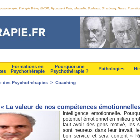
Psychothérapie, Thérapie Brève, EMDR, Hypnose à Paris, Marseille, Bordeaux, Strasbourg, Nancy. Formatio
Formations en
Pourquoi une
Pathologies
Hi
tes
Psychothérapie
Psychothérapie ?
e des Psychothérapies
>
Coaching
t
« La valeur de nos compétences émotionnelles
Intelligence emotionnelle. Pourqu
potentiel émotionnel en milieu prof
faut avoir des gens motivé, les so
sont heureux dans leur travail, l
bon service et sera content » R