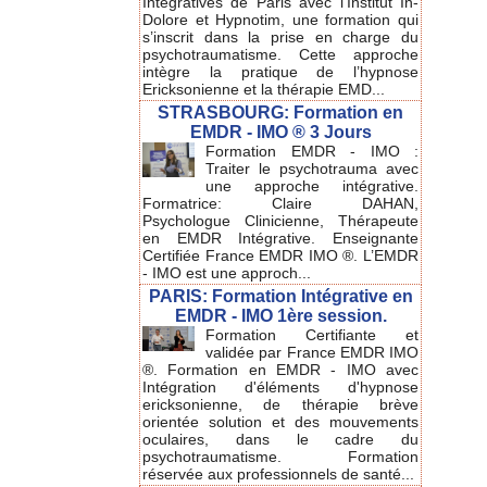
Intégratives de Paris avec l'Institut In-
Dolore et Hypnotim, une formation qui
s’inscrit dans la prise en charge du
psychotraumatisme. Cette approche
intègre la pratique de l’hypnose
Ericksonienne et la thérapie EMD...
STRASBOURG: Formation en
EMDR - IMO ® 3 Jours
Formation EMDR - IMO :
Traiter le psychotrauma avec
une approche intégrative.
Formatrice: Claire DAHAN,
Psychologue Clinicienne, Thérapeute
en EMDR Intégrative. Enseignante
Certifiée France EMDR IMO ®. L’EMDR
- IMO est une approch...
PARIS: Formation Intégrative en
EMDR - IMO 1ère session.
Formation Certifiante et
validée par France EMDR IMO
®. Formation en EMDR - IMO avec
Intégration d'éléments d'hypnose
ericksonienne, de thérapie brève
orientée solution et des mouvements
oculaires, dans le cadre du
psychotraumatisme. Formation
réservée aux professionnels de santé...