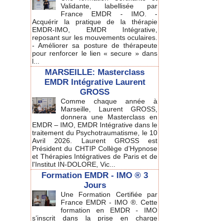
Validante, labellisée par
France EMDR - IMO. -
Acquérir la pratique de la thérapie
EMDR-IMO, EMDR Intégrative,
reposant sur les mouvements oculaires.
- Améliorer sa posture de thérapeute
pour renforcer le lien « secure » dans
l...
MARSEILLE: Masterclass
EMDR Intégrative Laurent
GROSS
Comme chaque année à
Marseille, Laurent GROSS,
donnera une Masterclass en
EMDR – IMO, EMDR Intégrative dans le
traitement du Psychotraumatisme, le 10
Avril 2026. Laurent GROSS est
Président du CHTIP Collège d’Hypnose
et Thérapies Intégratives de Paris et de
l'Institut IN-DOLORE, Vic...
Formation EMDR - IMO ® 3
Jours
Une Formation Certifiée par
France EMDR - IMO ®. Cette
formation en EMDR - IMO
s’inscrit dans la prise en charge