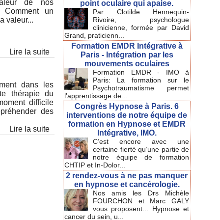
valeur de nos
point oculaire qui apaise.
 ? Comment un
Par Clotilde Hennequin-
 valeur...
Rivoire, psychologue
clinicienne, formée par David
Grand, praticienn...
Formation EMDR Intégrative à
Lire la suite
Paris - Intégration par les
mouvements oculaires
Formation EMDR - IMO à
Paris: La formation sur le
ement dans les
Psychotraumatisme permet
te thérapie du
l’apprentissage de...
ment difficile
Congrès Hypnose à Paris. 6
appréhender des
interventions de notre équipe de
formation en Hypnose et EMDR
Lire la suite
Intégrative, IMO.
C’est encore avec une
certaine fierté qu’une partie de
notre équipe de formation
CHTIP et In-Dolor...
2 rendez-vous à ne pas manquer
en hypnose et cancérologie.
Nos amis les Drs Michèle
FOURCHON et Marc GALY
vous proposent... Hypnose et
cancer du sein, u...