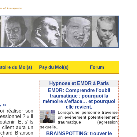
ns et Thérapeutes
stoire du Moi(s)
Psy du Moi(s)
Forum
Hypnose et EMDR à Paris
EMDR: Comprendre l’oubli
traumatique : pourquoi la
mémoire s’efface… et pourquoi
 »
elle revient.
oi réaliser son
Lorsqu’une personne traverse
essionnel ? « Il
un événement potentiellement
utenir. Et s’ils
traumatique (agression
sexuelle...
e client aura un
ichard Branson
BRAINSPOTTING: trouver le