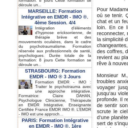
formation: 8 jours Cette formation se
déroule un...
Pour Madame E
MARSEILLE: Formation
où se tenir.
Intégrative en EMDR - IMO ®.
chat et un fe
4ème Session. 4/4
loin. En ce 
Intégration d'éléments
d'hypnose ericksonienne, de
reconnecter, n
thérapie brève et des
la simplicité
mouvements oculaires, dans le cadre
changeantes, 
du psychotraumatisme. Formation
réservée aux professionnels de santé,
des coffres, 
psychologues. Durée totale de la
revient au pla
formation: 8 jours Cette formation se
rêve à nouve
déroule un...
STRASBOURG: Formation
Monsieur M.
EMDR - IMO ® 3 Jours
troubles anxi
Formation EMDR - IMO :
Traiter le psychotrauma avec
voyager jusq
une approche intégrative.
jusqu’au viol
Formatrice: Claire DAHAN,
profonde. Il 
Psychologue Clinicienne, Thérapeute
en EMDR Intégrative. Enseignante
de sentir son
Certifiée France EMDR IMO ®. L’EMDR
scrute le cie
- IMO est une approch...
d’une planète
PARIS: Formation Intégrative
sert de s’inq
en EMDR - IMO ®. 1ère