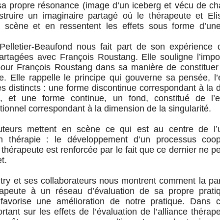
 sa propre résonance (image d’un iceberg et vécu de ch
struire un imaginaire partagé où le thérapeute et Eli
 scène et en ressentent les effets sous forme d’un
 Pelletier-Beaufond nous fait part de son expérience
artagées avec François Roustang. Elle souligne l’impo
 pour François Roustang dans sa manière de constituer 
e. Elle rappelle le principe qui gouverne sa pensée, l
es distincts : une forme discontinue correspondant à la
lité, et une forme continue, un fond, constitué de l
tionnel correspondant à la dimension de la singularité.
uteurs mettent en scène ce qui est au centre de l’ut
n thérapie : le développement d’un processus coop
thérapeute est renforcée par le fait que ce dernier ne p
t.
itry et ses collaborateurs nous montrent comment la par
apeute à un réseau d’évaluation de sa propre prat
vorise une amélioration de notre pratique. Dans c
rtant sur les effets de l’évaluation de l’alliance thérap