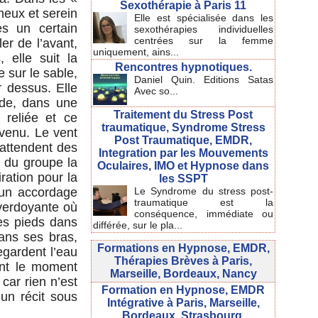
Sexothérapie à Paris 11
ineux et serein
Elle est spécialisée dans les
ès un certain
sexothérapies individuelles
centrées sur la femme
er de l’avant,
uniquement, ains...
 elle suit la
Rencontres hypnotiques.
e sur le sable,
Daniel Quin. Editions Satas
r dessus. Elle
Avec so...
onde, dans une
Traitement du Stress Post
reliée et ce
traumatique, Syndrome Stress
 venu. Le vent
Post Traumatique, EMDR,
 attendent des
Integration par les Mouvements
e du groupe la
Oculaires, IMO et Hypnose dans
ration pour la
les SSPT
Le Syndrome du stress post-
r un accordage
traumatique est la
e verdoyante où
conséquence, immédiate ou
ses pieds dans
différée, sur le pla...
dans ses bras,
Formations en Hypnose, EMDR,
egardent l’eau
Thérapies Brèves à Paris,
ant le moment
Marseille, Bordeaux, Nancy
car rien n’est
Formation en Hypnose, EMDR
 un récit sous
Intégrative à Paris, Marseille,
Bordeaux, Strasbourg.