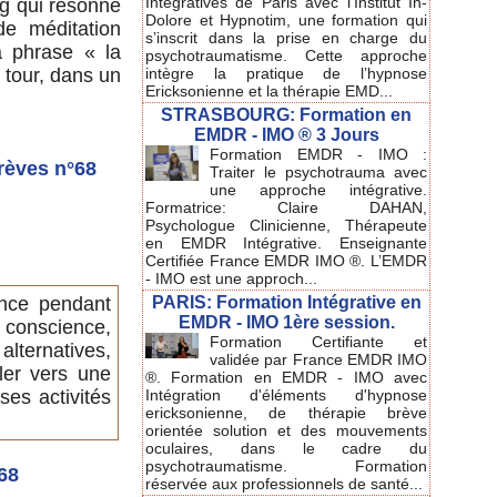
Intégratives de Paris avec l'Institut In-
ng qui résonne
Dolore et Hypnotim, une formation qui
e méditation
s’inscrit dans la prise en charge du
a phrase « la
psychotraumatisme. Cette approche
intègre la pratique de l’hypnose
 tour, dans un
Ericksonienne et la thérapie EMD...
STRASBOURG: Formation en
EMDR - IMO ® 3 Jours
Formation EMDR - IMO :
rèves n°68
Traiter le psychotrauma avec
une approche intégrative.
Formatrice: Claire DAHAN,
Psychologue Clinicienne, Thérapeute
en EMDR Intégrative. Enseignante
Certifiée France EMDR IMO ®. L’EMDR
- IMO est une approch...
PARIS: Formation Intégrative en
ence pendant
EMDR - IMO 1ère session.
e conscience,
Formation Certifiante et
lternatives,
validée par France EMDR IMO
ller vers une
®. Formation en EMDR - IMO avec
Intégration d'éléments d'hypnose
ses activités
ericksonienne, de thérapie brève
orientée solution et des mouvements
oculaires, dans le cadre du
psychotraumatisme. Formation
68
réservée aux professionnels de santé...