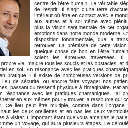
centre de l’être humain. Le véritable siè
de l’esprit. Il s’agit d’une terre d’accu
intérieur où être en contact avec le monde
aux autres et à soi-même avec plénit
plus la vision sentimentale de cet orga
émotions dans notre monde moderne. C’e
disposition fondamentale, que la tra
retrouver. La prémisse de cette vision 
quelque chose de bon en l’être humain
soient les épreuves traversées. Il 
propre vie, malgré tous les soucis et les obstacles, et 
ntiel en soi. En résonance avec les pratiques chamaniq
t en pratique ? Il existe de nombreuses versions de pr
n lieu de sécurité, ou encore faire voyager nos patien
es, passant du ressenti physique à l’imaginaire. Par a
en résonance avec les pratiques chamaniques, j’ai 
énétrer en eux-mêmes pour y trouver la ressource qui 
r. Ce lieu peut être multiple, comme dans l’organe 
aut les deux oreillettes et en bas les deux ventricule
s à visiter. L’important étant que vous ameniez le patien
comme un voyage, qui aura plusieurs étapes. Le déroulé