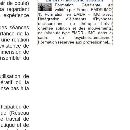
air de poule)
Formation Certifiante et
sa regardent
validée par France EMDR IMO
®. Formation en EMDR - IMO avec
e expérience
l'Intégration d'éléments d'hypnose
ericksonienne, de thérapie brève
 des séances
orientée solution et des mouvements
oculaires de type EMDR - IMO, dans le
rtance de la
cadre du psychotraumatisme.
une relation
Formation réservée aux professionnel...
’existence de
 dimension de
’ensemble du
ilisation de
ératif où la
ense pas à la
ticipation de
ique (Réseau
e travail de
eutique et de