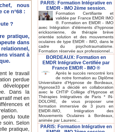
PARIS: Formation Intégrative en
chef, nous
EMDR - IMO 2ème session.
 ce n°68 :
Formation Certifiante et
validée par France EMDR IMO
®. Formation en EMDR - IMO
ute ?
avec Intégration d'éléments d'hypnose
ericksonienne, de thérapie brève
re pratique,
orientée solution et des mouvements
oculaires de type EMDR - IMO, dans le
rapeute dans
cadre du psychotraumatisme.
elationnel,
Formation réservée aux professionnel...
ons visant à
BORDEAUX: Formation en
ique.
EMDR Intégrative Certifiée par
France EMDR - IMO ®
t le travail
Après le succès rencontré lors
de notre formation au Diplôme
lation perdue
Universitaire d'Hypnose de Bordeaux,
développer
Hypnose33 a décidé en collaboration
ée. Dans la
avec le CHTIP Collège d'Hypnose et
Thérapies Intégratives de Paris * IN-
rratif met en
DOLORE, de vous proposer une
ifférences et
formation immersive de 3 jours en
elation.
EMDR-IMO, Intégration des
Mouvements Oculaires à Bordeaux,
 perdu toute
animée par Laurenc...
e soin. Selon
PARIS: Formation Intégrative en
lle pratique,
EMDR - IMO 3ème session.