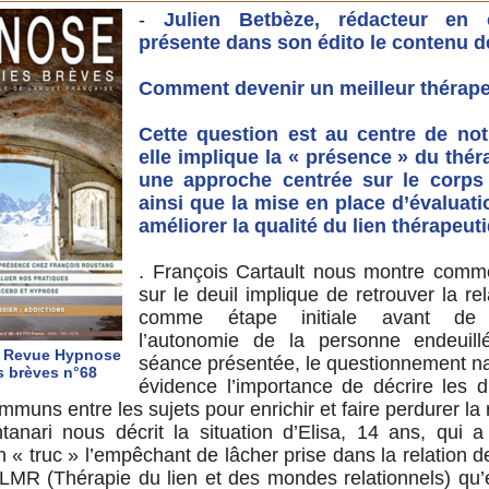
-
Julien Betbèze, rédacteur en 
présente dans son édito le contenu de
Comment devenir un meilleur thérape
Cette question est au centre de not
elle implique la « présence » du thé
une approche centrée sur le corps r
ainsi que la mise en place d’évaluati
améliorer la qualité du lien thérapeut
. François Cartault nous montre commen
sur le deuil implique de retrouver la re
comme étape initiale avant de 
l’autonomie de la personne endeuill
 Revue Hypnose
séance présentée, le questionnement na
s brèves n°68
évidence l’importance de décrire les d
mmuns entre les sujets pour enrichir et faire perdurer la r
anari nous décrit la situation d’Elisa, 14 ans, qui a
n « truc » l’empêchant de lâcher prise dans la relation d
LMR (Thérapie du lien et des mondes relationnels) qu’e