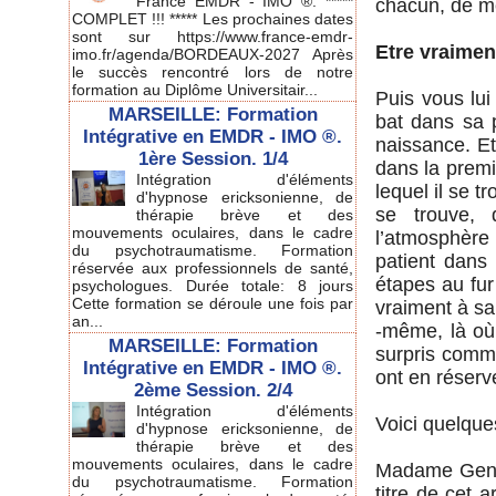
France EMDR - IMO ®. *****
chacun, de mê
COMPLET !!! ***** Les prochaines dates
sont sur https://www.france-emdr-
Etre vraimen
imo.fr/agenda/BORDEAUX-2027 Après
le succès rencontré lors de notre
formation au Diplôme Universitair...
Puis vous lui
MARSEILLE: Formation
bat dans sa 
Intégrative en EMDR - IMO ®.
naissance. Et
1ère Session. 1/4
dans la premi
Intégration d'éléments
lequel il se t
d'hypnose ericksonienne, de
se trouve, 
thérapie brève et des
mouvements oculaires, dans le cadre
l’atmosphère 
du psychotraumatisme. Formation
patient dans
réservée aux professionnels de santé,
étapes au fur
psychologues. Durée totale: 8 jours
Cette formation se déroule une fois par
vraiment à sa
an...
-même, là où 
MARSEILLE: Formation
surpris comme
Intégrative en EMDR - IMO ®.
ont en réserv
2ème Session. 2/4
Intégration d'éléments
Voici quelque
d'hypnose ericksonienne, de
thérapie brève et des
mouvements oculaires, dans le cadre
Madame Genevi
du psychotraumatisme. Formation
titre de cet 