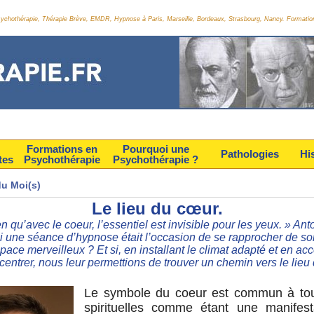
Psychothérapie, Thérapie Brève, EMDR, Hypnose à Paris, Marseille, Bordeaux, Strasbourg, Nancy. Formatio
Formations en
Pourquoi une
Pathologies
Hi
tes
Psychothérapie
Psychothérapie ?
du Moi(s)
Le lieu du cœur.
en qu’avec le coeur, l’essentiel est invisible pour les yeux. » A
une séance d’hypnose était l’occasion de se rapprocher de son
pace merveilleux ? Et si, en installant le climat adapté et en 
ecentrer, nous leur permettions de trouver un chemin vers le lieu
Le symbole du coeur est commun à tou
spirituelles comme étant une manifest