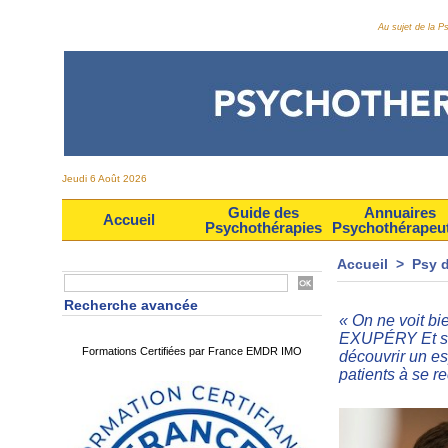
Au sujet de la 
Jeudi 6 Août 2026
Guide des
Annuaires
Accueil
Psychothérapies
Psychothérapeu
Accueil
>
Psy 
Recherche avancée
« On ne voit bi
EXUPÉRY Et si 
Formations Certifiées par France EMDR IMO
découvrir un es
patients à se r