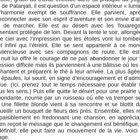
de Patanjali, il est question d’un espace intérieur « lum
’harmonie exempt de souffrance. Elle parvient, apr
econnecter avec son esprit d’aventure et son envie d’all
, de marcher. Elle est au désert avec les Touaregs,
entant protégée de loin. Devant la tente le soir, allongé
le ciel avec l’impression que les étoiles vont lui tombe
 infini qui l’étreint. Elle se sent appartenir à ce m
ilencieuse avec ses compagnons de route. Elle est 
nuit lui offre le courage de ne pas abandonner le jour
ession difficile mais ils parviennent à une bâtisse où les
antent et préparent le thé à leur arrivée. La plus âgé
 épaules, lui sourit, en signe d’encouragement et d’admi
ue. (Ici, prenez tout le temps nécessaire pour établi
ous les sens.) Puis elle quitte le désert pour une prairi
bondante, nourrie par un ruisseau où elle va tremper 
. Une fillette blonde vient à sa rencontre et se blottit 
cueillir un bouquet de fleurs des prés. Ensemble, elles r
 paisiblement en fredonnant une chanson, en appréci
 en reçoit le message que le changement est bénéfique, 
 définitif, elle peut faire au mouvement de la vie. Voici
age.