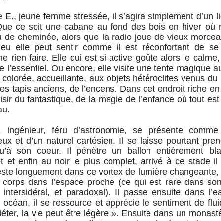
., jeune femme stressée, il s’agira simplement d’un li
 Que ce soit une cabane au fond des bois en hiver où 
u de cheminée, alors que la radio joue de vieux morce
lieu elle peut sentir comme il est réconfortant de se 
e rien faire. Elle qui est si active goûte alors le calme
 de l’essentiel. Ou encore, elle visite une tente magique 
colorée, accueillante, aux objets hétéroclites venus du
des tapis anciens, de l’encens. Dans cet endroit riche en 
isir du fantastique, de la magie de l’enfance où tout est
au.
, ingénieur, féru d’astronomie, se présente comme 
eux et d’un naturel cartésien. Il se laisse pourtant pre
u’à son coeur. Il pénètre un ballon entièrement bla
et et enfin au noir le plus complet, arrivé à ce stade il
reste longuement dans ce vortex de lumière changeante, 
 corps dans l’espace proche (ce qui est rare dans son
l intersidéral, et paradoxal). Il passe ensuite dans l’e
 océan, il se ressource et apprécie le sentiment de fluid
uiéter, la vie peut être légère ». Ensuite dans un monastè