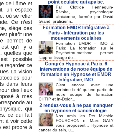
point oculaire qui apaise.
ge de l’âme et
Par Clotilde Hennequin-
eil, un espace
Rivoire, psychologue
, où se relier
clinicienne, formée par David
Grand, praticienn...
ude. Ce n’est
Formation EMDR Intégrative à
ne, siège des
Paris - Intégration par les
st plutôt une
mouvements oculaires
nse permet de
Formation EMDR - IMO à
est qu’il y a
Paris: La formation sur le
, quelles que
Psychotraumatisme permet
l’apprentissage de...
est possible
Congrès Hypnose à Paris. 6
de regarder ce
interventions de notre équipe de
ues La vision
formation en Hypnose et EMDR
otocoles pour
Intégrative, IMO.
ts dans leurs
C’est encore avec une
mour des lieux
certaine fierté qu’une partie de
notre équipe de formation
proposé à mes
CHTIP et In-Dolor...
corresponde au
2 rendez-vous à ne pas manquer
physique, qui
en hypnose et cancérologie.
s, ce qui fait
Nos amis les Drs Michèle
t à voir cette
FOURCHON et Marc GALY
vous proposent... Hypnose et
 est propre à
cancer du sein, u...