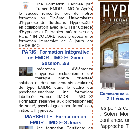
Une Formation Certifiée par
France EMDR - IMO ®. Après
le succès rencontré lors de notre
formation au Diplôme Universitaire
d'Hypnose de Bordeaux, Hypnose33,
en collaboration avec le CHTIP Collège
d'Hypnose et Thérapies Intégratives de
Paris * IN-DOLORE, vous propose une
formation immersive de 3 jours en
EMDR-IMO...
PARIS: Formation Intégrative
en EMDR - IMO ®. 3ème
Session. 3/3
Intégration d'éléments
d'hypnose ericksonienne, de
thérapie brève orientée
solution et des mouvements oculaires
de type EMDR, dans le cadre du
psychotraumatisme. Une formation
Commandez la
labellisée France EMDR - IMO ®
& Thérapie
Formation réservée aux professionnels
de santé, psychologues non formés ou
les points co
initiés à l’hypnose....
. Solen Mont
MARSEILLE: Formation en
confiance, u
EMDR - IMO ® 3 Jours
l’approche T
Une formation Certifiante et