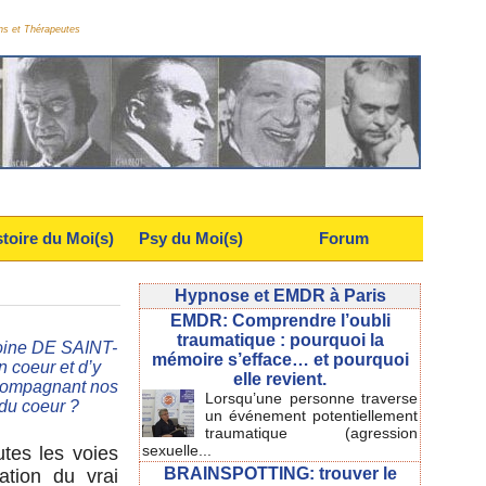
ns et Thérapeutes
stoire du Moi(s)
Psy du Moi(s)
Forum
Hypnose et EMDR à Paris
EMDR: Comprendre l’oubli
traumatique : pourquoi la
ntoine DE SAINT-
mémoire s’efface… et pourquoi
 coeur et d’y
elle revient.
accompagnant nos
Lorsqu’une personne traverse
 du coeur ?
un événement potentiellement
traumatique (agression
sexuelle...
tes les voies
BRAINSPOTTING: trouver le
ation du vrai