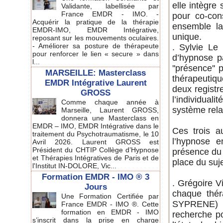
elle intègre
Validante, labellisée par
France EMDR - IMO. -
pour co-con
Acquérir la pratique de la thérapie
ensemble la
EMDR-IMO, EMDR Intégrative,
unique.
reposant sur les mouvements oculaires.
- Améliorer sa posture de thérapeute
. Sylvie Le
pour renforcer le lien « secure » dans
d’hypnose p
l...
''présence''
MARSEILLE: Masterclass
thérapeutiqu
EMDR Intégrative Laurent
deux registr
GROSS
l’individua
Comme chaque année à
système rela
Marseille, Laurent GROSS,
donnera une Masterclass en
EMDR – IMO, EMDR Intégrative dans le
Ces trois a
traitement du Psychotraumatisme, le 10
l’hypnose e
Avril 2026. Laurent GROSS est
Président du CHTIP Collège d’Hypnose
présence du 
et Thérapies Intégratives de Paris et de
place du suje
l'Institut IN-DOLORE, Vic...
Formation EMDR - IMO ® 3
. Grégoire V
Jours
chaque thér
Une Formation Certifiée par
SYPRENE) fa
France EMDR - IMO ®. Cette
formation en EMDR - IMO
recherche po
s’inscrit dans la prise en charge