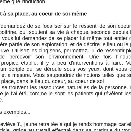
me que l’induction.
t à sa place, au coeur de soi-même
 demandez de se focaliser sur le ressenti de son coeu
poitrine, qui soutient sa vie à chaque seconde depuis 
 vous lui demandez de se placer lui-même tout entier 
ère partie de son exploration, et de décrire le lieu ou l
rouve. Utilisez les cinq sens, permettez- lui de ressentir p
de percevoir son environnement. Une fois l’induct
propice établie, il y a peu d’interventions à faire. 
 un périple qui se déroule sous vos yeux, dont vous 
 et à mesure. Vous saupoudrez de notions telles que se
 place, dans le lieu du coeur, au coeur de soi
se trouvent les ressources naturelles de la personne.
 je l’ai été, comme le sont les patients qui révèlent les 
e.
s exemples...
ève T., jeune retraitée à qui je rends hommage car ell
article, grâce au travail effectué dans sa pratique du yo