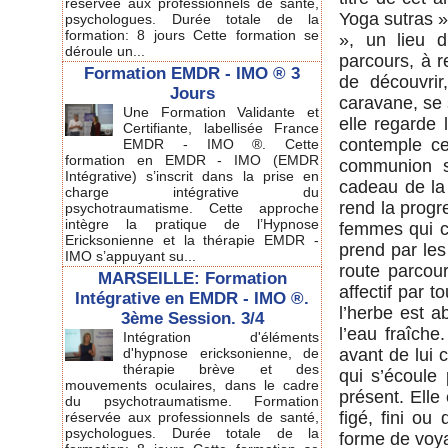
réservée aux professionnels de santé,
Yoga sutras » 
psychologues. Durée totale de la
formation: 8 jours Cette formation se
», un lieu d
déroule un...
parcours, à r
Formation EMDR - IMO ® 3
de découvrir
Jours
caravane, se s
Une Formation Validante et
elle regarde 
Certifiante, labellisée France
contemple cet
EMDR - IMO ®. Cette
formation en EMDR - IMO (EMDR
communion s
Intégrative) s’inscrit dans la prise en
cadeau de la 
charge intégrative du
rend la progr
psychotraumatisme. Cette approche
intègre la pratique de l’Hypnose
femmes qui ch
Ericksonienne et la thérapie EMDR -
prend par les
IMO s’appuyant su...
route parcour
MARSEILLE: Formation
affectif par t
Intégrative en EMDR - IMO ®.
l’herbe est a
3ème Session. 3/4
l’eau fraîche
Intégration d'éléments
d'hypnose ericksonienne, de
avant de lui 
thérapie brève et des
qui s’écoule
mouvements oculaires, dans le cadre
présent. Elle
du psychotraumatisme. Formation
figé, fini ou
réservée aux professionnels de santé,
psychologues. Durée totale de la
forme de voy