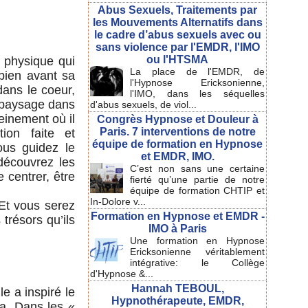
Abus Sexuels, Traitements par
les Mouvements Alternatifs dans
le cadre d’abus sexuels avec ou
sans violence par l'EMDR, l'IMO
ou l'HTSMA
r physique qui
La place de l'EMDR, de
bien avant sa
l'Hypnose Ericksonienne,
dans le coeur,
l'IMO, dans les séquelles
e paysage dans
d'abus sexuels, de viol...
leinement où il
Congrès Hypnose et Douleur à
Paris. 7 interventions de notre
ion faite et
équipe de formation en Hypnose
Vous guidez le
et EMDR, IMO.
découvrez les
C’est non sans une certaine
 centrer, être
fierté qu’une partie de notre
équipe de formation CHTIP et
In-Dolore v...
 Et vous serez
Formation en Hypnose et EMDR -
trésors qu’ils
IMO à Paris
Une formation en Hypnose
Ericksonienne véritablement
intégrative: le Collège
d'Hypnose &...
Hannah TEBOUL,
e a inspiré le
Hypnothérapeute, EMDR,
ga. Dans les «