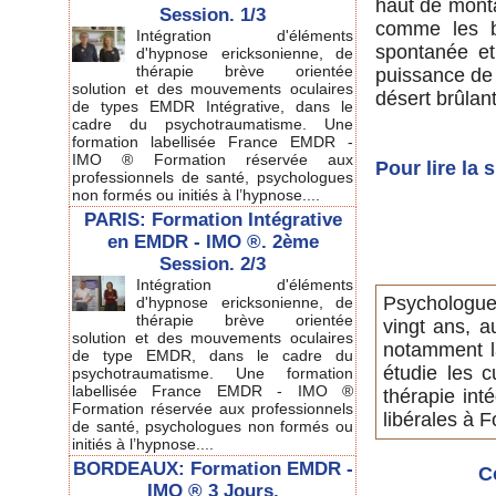
haut de monta
Session. 1/3
comme les b
Intégration d'éléments
spontanée et
d'hypnose ericksonienne, de
thérapie brève orientée
puissance de 
solution et des mouvements oculaires
désert brûlant
de types EMDR Intégrative, dans le
cadre du psychotraumatisme. Une
formation labellisée France EMDR -
IMO ® Formation réservée aux
Pour lire la
professionnels de santé, psychologues
non formés ou initiés à l’hypnose....
PARIS: Formation Intégrative
en EMDR - IMO ®. 2ème
Session. 2/3
Intégration d'éléments
Psychologue
d'hypnose ericksonienne, de
thérapie brève orientée
vingt ans, a
solution et des mouvements oculaires
notamment l
de type EMDR, dans le cadre du
étudie les c
psychotraumatisme. Une formation
labellisée France EMDR - IMO ®
thérapie int
Formation réservée aux professionnels
libérales à F
de santé, psychologues non formés ou
initiés à l’hypnose....
BORDEAUX: Formation EMDR -
C
IMO ® 3 Jours.