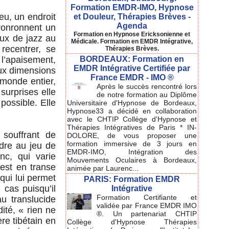
Formation EMDR-IMO, Hypnose
eu, un endroit
et Douleur, Thérapies Brèves -
Agenda
ronronnent un
Formation en Hypnose Ericksonienne et
aux de jazz au
Médicale. Formation en EMDR Intégrative,
recentrer, se
Thérapies Brèves.
BORDEAUX: Formation en
, l’apaisement,
EMDR Intégrative Certifiée par
aux dimensions
France EMDR - IMO ®
 monde entier,
Après le succès rencontré lors
surprises elle
de notre formation au Diplôme
 possible. Elle
Universitaire d'Hypnose de Bordeaux,
Hypnose33 a décidé en collaboration
avec le CHTIP Collège d'Hypnose et
Thérapies Intégratives de Paris * IN-
souffrant de
DOLORE, de vous proposer une
formation immersive de 3 jours en
ndre au jeu de
EMDR-IMO, Intégration des
nc, qui varie
Mouvements Oculaires à Bordeaux,
 est en transe
animée par Laurenc...
qui lui permet
PARIS: Formation EMDR
 cas puisqu’il
Intégrative
Formation Certifiante et
au translucide
validée par France EMDR IMO
ité, « rien ne
®. Un partenariat CHTIP
re tibétain en
Collège d'Hypnose Thérapies