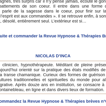
gnes, très surpris car il n’y pense jamais, écoute le go
attements de son coeur. Il entre dans une forme d
 parle de la sagesse dans le coeur, pour finir sur l
l’esprit est aux commandes ». Il se retrouve enfin, à son
, désolé, entièrement seul. L’extérieur est si…
 suite et commander la Revue Hypnose & Thérapies B
NICOLAS D’INCA
 clinicien, hypnothérapeute. Méditant de pleine prés
ujourd’hui orienté sur la pratique des états modifiés d
a transe chamanique. Curieux des formes de guérison a
ultures traditionnelles et spirituelles du monde pour a
égrative. Après douze ans en institution, se consacre à 
ontainebleau, en ligne et dans divers lieux de formation.
ommandez la Revue Hypnose & Thérapies brèves n°