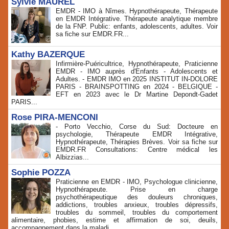
Sylvie MAUREL
EMDR - IMO à Nîmes. Hypnothérapeute, Thérapeute
en EMDR Intégrative. Thérapeute analytique membre
de la FNP. Public: enfants, adolescents, adultes. Voir
sa fiche sur EMDR.FR...
Kathy BAZERQUE
Infirmière-Puéricultrice, Hypnothérapeute, Praticienne
EMDR - IMO auprès d'Enfants - Adolescents et
Adultes. - EMDR IMO en 2025 INSTITUT IN-DOLORE
PARIS - BRAINSPOTTING en 2024 - BELGIQUE -
EFT en 2023 avec le Dr Martine Depondt-Gadet
PARIS...
Rose PIRA-MENCONI
- Porto Vecchio, Corse du Sud: Docteure en
psychologie, Thérapeute EMDR Intégrative,
Hypnothérapeute, Thérapies Brèves. Voir sa fiche sur
EMDR.FR Consultations: Centre médical les
Albizzias...
Sophie POZZA
Praticienne en EMDR - IMO, Psychologue clinicienne,
Hypnothérapeute. Prise en charge
psychothérapeutique des douleurs chroniques,
addictions, troubles anxieux, troubles dépressifs,
troubles du sommeil, troubles du comportement
alimentaire, phobies, estime et affirmation de soi, deuils,
accompagnement dans la maladi...