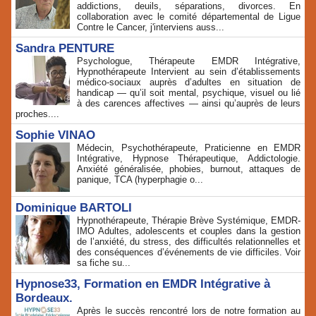
addictions, deuils, séparations, divorces. En
collaboration avec le comité départemental de Ligue
Contre le Cancer, j'interviens auss...
Sandra PENTURE
Psychologue, Thérapeute EMDR Intégrative,
Hypnothérapeute Intervient au sein d’établissements
médico‑sociaux auprès d’adultes en situation de
handicap — qu’il soit mental, psychique, visuel ou lié
à des carences affectives — ainsi qu’auprès de leurs
proches....
Sophie VINAO
Médecin, Psychothérapeute, Praticienne en EMDR
Intégrative, Hypnose Thérapeutique, Addictologie.
Anxiété généralisée, phobies, burnout, attaques de
panique, TCA (hyperphagie o...
Dominique BARTOLI
Hypnothérapeute, Thérapie Brève Systémique, EMDR-
IMO Adultes, adolescents et couples dans la gestion
de l’anxiété, du stress, des difficultés relationnelles et
des conséquences d’événements de vie difficiles. Voir
sa fiche su...
Hypnose33, Formation en EMDR Intégrative à
Bordeaux.
Après le succès rencontré lors de notre formation au