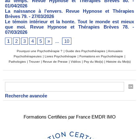
au temps. Revue Hypnose et Thérapies Brèves 80.
-
01/04/2026
La naissance à l'envers. Revue Hypnose et Thérapies
Brèves 79.
- 27/03/2026
Le témoin intérieur et la honte. Tout le monde est mieux
que moi. Revue Hypnose et Thérapies Brèves 78.
-
07/03/2026
1
2
3
4
5
»
...
10
Pourquoi une Psychothérapie ?
|
Guide des Psychothérapies
|
Annuaires
Psychothérapeutes
|
Livres Psychothérapie
|
Formations en Psychothérapie
|
Pathologies
|
Trouver
|
Revue de Presse
|
Vidéos
|
Psy du Moi(s)
|
Histoire du Moi(s)
Recherche avancée
Formations Certifiées par France EMDR IMO