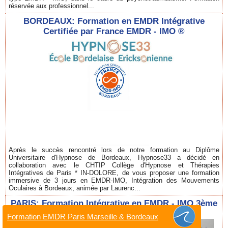
réservée aux professionnel...
BORDEAUX: Formation en EMDR Intégrative
Certifiée par France EMDR - IMO ®
Après le succès rencontré lors de notre formation au Diplôme
Universitaire d'Hypnose de Bordeaux, Hypnose33 a décidé en
collaboration avec le CHTIP Collège d'Hypnose et Thérapies
Intégratives de Paris * IN-DOLORE, de vous proposer une formation
immersive de 3 jours en EMDR-IMO, Intégration des Mouvements
Oculaires à Bordeaux, animée par Laurenc...
PARIS: Formation Intégrative en EMDR - IMO 3ème
session.
Formation EMDR Paris Marseille & Bordeaux