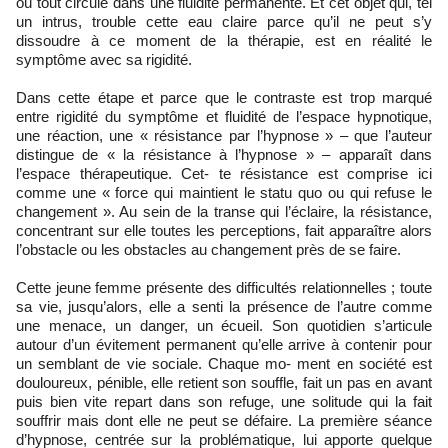
où tout circule dans une fluidité permanente. Et cet objet qui, tel
un intrus, trouble cette eau claire parce qu’il ne peut s’y
dissoudre à ce moment de la thérapie, est en réalité le
symptôme avec sa rigidité.
Dans cette étape et parce que le contraste est trop marqué
entre rigidité du symptôme et fluidité de l’espace hypnotique,
une réaction, une « résistance par l’hypnose » – que l’auteur
distingue de « la résistance à l’hypnose » – apparaît dans
l’espace thérapeutique. Cet- te résistance est comprise ici
comme une « force qui maintient le statu quo ou qui refuse le
changement ». Au sein de la transe qui l’éclaire, la résistance,
concentrant sur elle toutes les perceptions, fait apparaître alors
l’obstacle ou les obstacles au changement près de se faire.
Cette jeune femme présente des difficultés relationnelles ; toute
sa vie, jusqu’alors, elle a senti la présence de l’autre comme
une menace, un danger, un écueil. Son quotidien s’articule
autour d’un évitement permanent qu’elle arrive à contenir pour
un semblant de vie sociale. Chaque mo- ment en société est
douloureux, pénible, elle retient son souffle, fait un pas en avant
puis bien vite repart dans son refuge, une solitude qui la fait
souffrir mais dont elle ne peut se défaire. La première séance
d’hypnose, centrée sur la problématique, lui apporte quelque