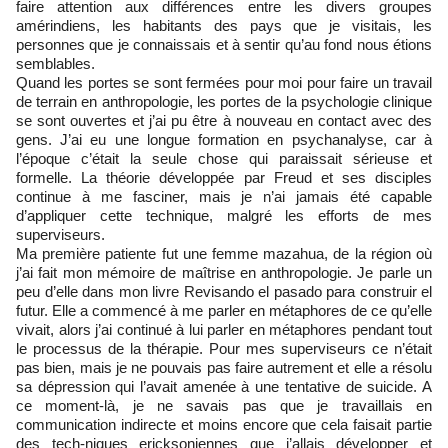
faire attention aux différences entre les divers groupes
amérindiens, les habitants des pays que je visitais, les
personnes que je connaissais et à sentir qu’au fond nous étions
semblables.
Quand les portes se sont fermées pour moi pour faire un travail
de terrain en anthropologie, les portes de la psychologie clinique
se sont ouvertes et j’ai pu être à nouveau en contact avec des
gens. J’ai eu une longue formation en psychanalyse, car à
l’époque c’était la seule chose qui paraissait sérieuse et
formelle. La théorie développée par Freud et ses disciples
continue à me fasciner, mais je n’ai jamais été capable
d’appliquer cette technique, malgré les efforts de mes
superviseurs.
Ma première patiente fut une femme mazahua, de la région où
j’ai fait mon mémoire de maîtrise en anthropologie. Je parle un
peu d’elle dans mon livre Revisando el pasado para construir el
futur. Elle a commencé à me parler en métaphores de ce qu’elle
vivait, alors j’ai continué à lui parler en métaphores pendant tout
le processus de la thérapie. Pour mes superviseurs ce n’était
pas bien, mais je ne pouvais pas faire autrement et elle a résolu
sa dépression qui l’avait amenée à une tentative de suicide. A
ce moment-là, je ne savais pas que je travaillais en
communication indirecte et moins encore que cela faisait partie
des tech-niques ericksoniennes que j’allais développer et