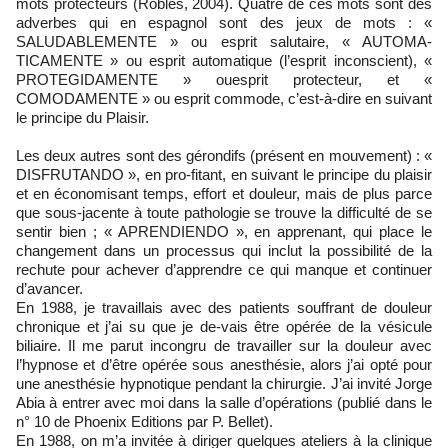
mots protecteurs (Robles, 2004). Quatre de ces mots sont des
adverbes qui en espagnol sont des jeux de mots : «
SALUDABLEMENTE » ou esprit salutaire, « AUTOMA-
TICAMENTE » ou esprit automatique (l’esprit inconscient), «
PROTEGIDAMENTE » ouesprit protecteur, et «
COMODAMENTE » ou esprit commode, c’est-à-dire en suivant
le principe du Plaisir.
Les deux autres sont des gérondifs (présent en mouvement) : «
DISFRUTANDO », en pro-fitant, en suivant le principe du plaisir
et en économisant temps, effort et douleur, mais de plus parce
que sous-jacente à toute pathologie se trouve la difficulté de se
sentir bien ; « APRENDIENDO », en apprenant, qui place le
changement dans un processus qui inclut la possibilité de la
rechute pour achever d’apprendre ce qui manque et continuer
d’avancer.
En 1988, je travaillais avec des patients souffrant de douleur
chronique et j’ai su que je de-vais être opérée de la vésicule
biliaire. Il me parut incongru de travailler sur la douleur avec
l’hypnose et d’être opérée sous anesthésie, alors j’ai opté pour
une anesthésie hypnotique pendant la chirurgie. J’ai invité Jorge
Abia à entrer avec moi dans la salle d’opérations (publié dans le
n° 10 de Phoenix Editions par P. Bellet).
En 1988, on m’a invitée à diriger quelques ateliers à la clinique