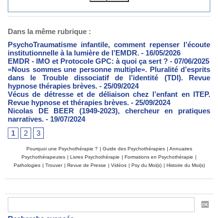
Dans la même rubrique :
PsychoTraumatisme infantile, comment repenser l’écoute
institutionnelle à la lumière de l’EMDR.
- 16/05/2026
EMDR - IMO et Protocole GPC: à quoi ça sert ?
- 07/06/2025
«Nous sommes une personne multiple». Pluralité d’esprits
dans le Trouble dissociatif de l’identité (TDI). Revue
hypnose thérapies brèves.
- 25/09/2024
Vécus de détresse et de déliaison chez l’enfant en ITEP.
Revue hypnose et thérapies brèves.
- 25/09/2024
Nicolas DE BEER (1949-2023), chercheur en pratiques
narratives.
- 19/07/2024
1
2
3
Pourquoi une Psychothérapie ?
|
Guide des Psychothérapies
|
Annuaires
Psychothérapeutes
|
Livres Psychothérapie
|
Formations en Psychothérapie
|
Pathologies
|
Trouver
|
Revue de Presse
|
Vidéos
|
Psy du Moi(s)
|
Histoire du Moi(s)