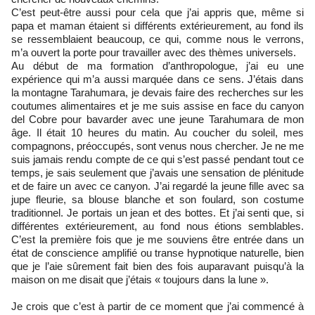
C’est peut-être aussi pour cela que j’ai appris que, même si
papa et maman étaient si différents extérieurement, au fond ils
se ressemblaient beaucoup, ce qui, comme nous le verrons,
m’a ouvert la porte pour travailler avec des thèmes universels.
Au début de ma formation d’anthropologue, j’ai eu une
expérience qui m’a aussi marquée dans ce sens. J’étais dans
la montagne Tarahumara, je devais faire des recherches sur les
coutumes alimentaires et je me suis assise en face du canyon
del Cobre pour bavarder avec une jeune Tarahumara de mon
âge. Il était 10 heures du matin. Au coucher du soleil, mes
compagnons, préoccupés, sont venus nous chercher. Je ne me
suis jamais rendu compte de ce qui s’est passé pendant tout ce
temps, je sais seulement que j’avais une sensation de plénitude
et de faire un avec ce canyon. J’ai regardé la jeune fille avec sa
jupe fleurie, sa blouse blanche et son foulard, son costume
traditionnel. Je portais un jean et des bottes. Et j’ai senti que, si
différentes extérieurement, au fond nous étions semblables.
C’est la première fois que je me souviens être entrée dans un
état de conscience amplifié ou transe hypnotique naturelle, bien
que je l’aie sûrement fait bien des fois auparavant puisqu’à la
maison on me disait que j’étais « toujours dans la lune ».
Je crois que c’est à partir de ce moment que j’ai commencé à