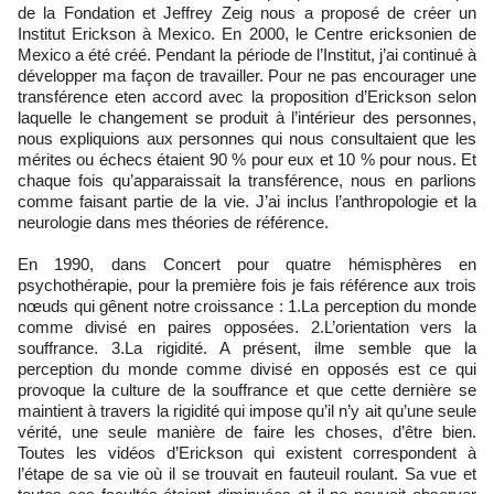
de la Fondation et Jeffrey Zeig nous a proposé de créer un
Institut Erickson à Mexico. En 2000, le Centre ericksonien de
Mexico a été créé. Pendant la période de l’Institut, j’ai continué à
développer ma façon de travailler. Pour ne pas encourager une
transférence eten accord avec la proposition d’Erickson selon
laquelle le changement se produit à l’intérieur des personnes,
nous expliquions aux personnes qui nous consultaient que les
mérites ou échecs étaient 90 % pour eux et 10 % pour nous. Et
chaque fois qu’apparaissait la transférence, nous en parlions
comme faisant partie de la vie. J’ai inclus l’anthropologie et la
neurologie dans mes théories de référence.
En 1990, dans Concert pour quatre hémisphères en
psychothérapie, pour la première fois je fais référence aux trois
nœuds qui gênent notre croissance : 1.La perception du monde
comme divisé en paires opposées. 2.L’orientation vers la
souffrance. 3.La rigidité. A présent, ilme semble que la
perception du monde comme divisé en opposés est ce qui
provoque la culture de la souffrance et que cette dernière se
maintient à travers la rigidité qui impose qu’il n’y ait qu’une seule
vérité, une seule manière de faire les choses, d’être bien.
Toutes les vidéos d’Erickson qui existent correspondent à
l’étape de sa vie où il se trouvait en fauteuil roulant. Sa vue et