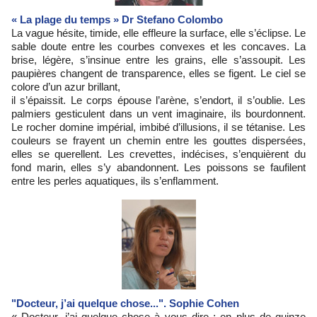
« La plage du temps » Dr Stefano Colombo
La vague hésite, timide, elle effleure la surface, elle s’éclipse. Le
sable doute entre les courbes convexes et les concaves. La
brise, légère, s’insinue entre les grains, elle s’assoupit. Les
paupières changent de transparence, elles se figent. Le ciel se
colore d’un azur brillant,
il s’épaissit. Le corps épouse l’arène, s’endort, il s’oublie. Les
palmiers gesticulent dans un vent imaginaire, ils bourdonnent.
Le rocher domine impérial, imbibé d’illusions, il se tétanise. Les
couleurs se frayent un chemin entre les gouttes dispersées,
elles se querellent. Les crevettes, indécises, s’enquièrent du
fond marin, elles s’y abandonnent. Les poissons se faufilent
entre les perles aquatiques, ils s’enflamment.
"Docteur, j’ai quelque chose...". Sophie Cohen
« Docteur, j’ai quelque chose à vous dire ; en plus de quinze