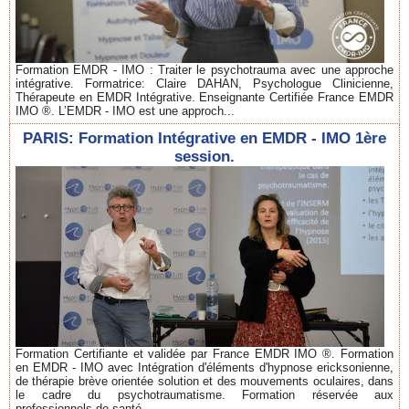
Formation EMDR - IMO : Traiter le psychotrauma avec une approche
intégrative. Formatrice: Claire DAHAN, Psychologue Clinicienne,
Thérapeute en EMDR Intégrative. Enseignante Certifiée France EMDR
IMO ®. L’EMDR - IMO est une approch...
PARIS: Formation Intégrative en EMDR - IMO 1ère
session.
Formation Certifiante et validée par France EMDR IMO ®. Formation
en EMDR - IMO avec Intégration d'éléments d'hypnose ericksonienne,
de thérapie brève orientée solution et des mouvements oculaires, dans
le cadre du psychotraumatisme. Formation réservée aux
professionnels de santé...