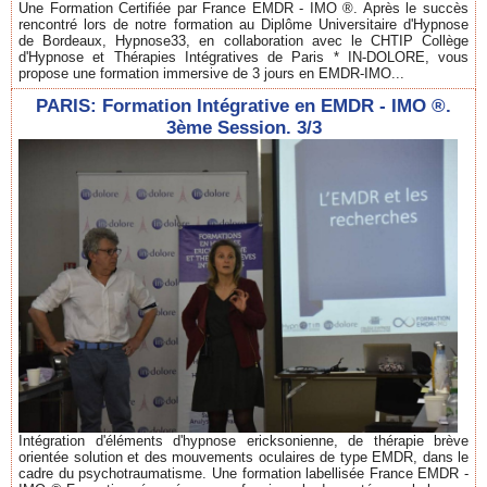
Une Formation Certifiée par France EMDR - IMO ®. Après le succès
rencontré lors de notre formation au Diplôme Universitaire d'Hypnose
de Bordeaux, Hypnose33, en collaboration avec le CHTIP Collège
d'Hypnose et Thérapies Intégratives de Paris * IN-DOLORE, vous
propose une formation immersive de 3 jours en EMDR-IMO...
PARIS: Formation Intégrative en EMDR - IMO ®.
3ème Session. 3/3
Intégration d'éléments d'hypnose ericksonienne, de thérapie brève
orientée solution et des mouvements oculaires de type EMDR, dans le
cadre du psychotraumatisme. Une formation labellisée France EMDR -