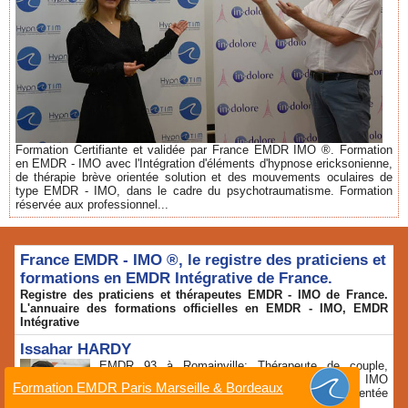
Formation Certifiante et validée par France EMDR IMO ®. Formation
en EMDR - IMO avec l'Intégration d'éléments d'hypnose ericksonienne,
de thérapie brève orientée solution et des mouvements oculaires de
type EMDR - IMO, dans le cadre du psychotraumatisme. Formation
réservée aux professionnel...
France EMDR - IMO ®, le registre des praticiens et
formations en EMDR Intégrative de France.
Registre des praticiens et thérapeutes EMDR - IMO de France.
L'annuaire des formations officielles en EMDR - IMO, EMDR
Intégrative
Issahar HARDY
EMDR 93 à Romainville: Thérapeute de couple,
Praticien en Sexothérapie, Praticien EMDR - IMO
Formation EMDR Paris Marseille & Bordeaux
Certifié France EMDR IMO. Thérapie brève orientée
solution, Thérapie conjugale, Sexothérapie,...