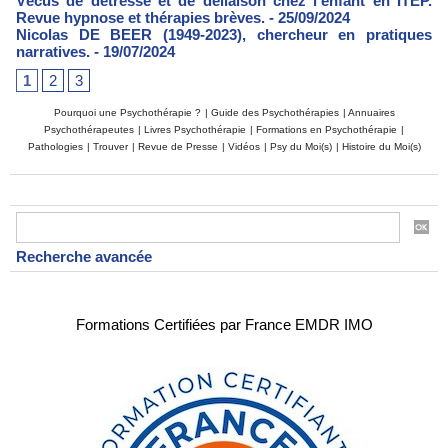
Vécus de détresse et de déliaison chez l’enfant en ITEP.
Revue hypnose et thérapies brèves.
- 25/09/2024
Nicolas DE BEER (1949-2023), chercheur en pratiques
narratives.
- 19/07/2024
1
2
3
Pourquoi une Psychothérapie ?
|
Guide des Psychothérapies
|
Annuaires
Psychothérapeutes
|
Livres Psychothérapie
|
Formations en Psychothérapie
|
Pathologies
|
Trouver
|
Revue de Presse
|
Vidéos
|
Psy du Moi(s)
|
Histoire du Moi(s)
Recherche avancée
Formations Certifiées par France EMDR IMO