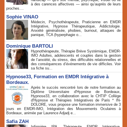
à des carences affectives — ainsi qu’auprès de leurs
proches....
Sophie VINAO
Médecin, Psychothérapeute, Praticienne en EMDR
Intégrative, Hypnose Thérapeutique, Addictologie.
Anxiété généralisée, phobies, burnout, attaques de
panique, TCA (hyperphagie o...
Dominique BARTOLI
Hypnothérapeute, Thérapie Brève Systémique, EMDR-
IMO Adultes, adolescents et couples dans la gestion
de l’anxiété, du stress, des difficultés relationnelles et
des conséquences d’événements de vie difficiles. Voir
sa fiche su...
Hypnose33, Formation en EMDR Intégrative à
Bordeaux.
Après le succès rencontré lors de notre formation au
Diplôme Universitaire d'Hypnose de Bordeaux,
Hypnose33, en collaboration avec le CHTIP Collège
d'Hypnose et Thérapies Intégratives de Paris * IN-
DOLORE, vous propose une formation immersive de 3
jours en EMDR-IMO, Intégration des Mouvements Oculaires à
Bordeaux, animée par Laurence Adjadj e...
Safia ZAH
Infirmière IPA, Thérapeute EMDR Intégrative,