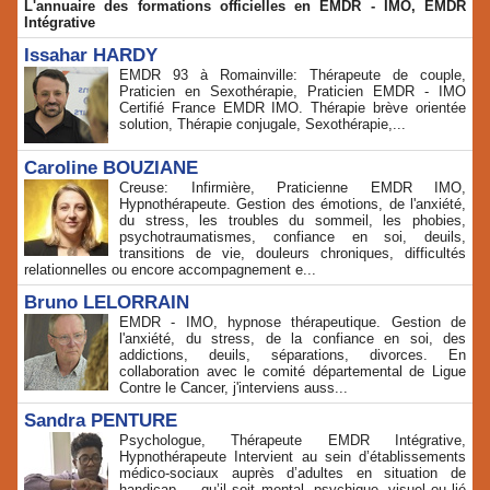
L'annuaire des formations officielles en EMDR - IMO, EMDR
Intégrative
Issahar HARDY
EMDR 93 à Romainville: Thérapeute de couple,
Praticien en Sexothérapie, Praticien EMDR - IMO
Certifié France EMDR IMO. Thérapie brève orientée
solution, Thérapie conjugale, Sexothérapie,...
Caroline BOUZIANE
Creuse: Infirmière, Praticienne EMDR IMO,
Hypnothérapeute. Gestion des émotions, de l'anxiété,
du stress, les troubles du sommeil, les phobies,
psychotraumatismes, confiance en soi, deuils,
transitions de vie, douleurs chroniques, difficultés
relationnelles ou encore accompagnement e...
Bruno LELORRAIN
EMDR - IMO, hypnose thérapeutique. Gestion de
l'anxiété, du stress, de la confiance en soi, des
addictions, deuils, séparations, divorces. En
collaboration avec le comité départemental de Ligue
Contre le Cancer, j'interviens auss...
Sandra PENTURE
Psychologue, Thérapeute EMDR Intégrative,
Hypnothérapeute Intervient au sein d’établissements
médico‑sociaux auprès d’adultes en situation de
handicap — qu’il soit mental, psychique, visuel ou lié