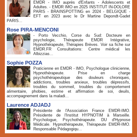
EMDR - IMO auprès d'Enfants - Adolescents et
Adultes. - EMDR IMO en 2025 INSTITUT IN-DOLORE
PARIS - BRAINSPOTTING en 2024 - BELGIQUE -
EFT en 2023 avec le Dr Martine Depondt-Gadet
PARIS...
Rose PIRA-MENCONI
- Porto Vecchio, Corse du Sud: Docteure en
psychologie, Thérapeute EMDR Intégrative,
Hypnothérapeute, Thérapies Brèves. Voir sa fiche sur
EMDR.FR Consultations: Centre médical les
Albizzias...
Sophie POZZA
Praticienne en EMDR - IMO, Psychologue clinicienne,
Hypnothérapeute. Prise en charge
psychothérapeutique des douleurs chroniques,
addictions, troubles anxieux, troubles dépressifs,
troubles du sommeil, troubles du comportement
alimentaire, phobies, estime et affirmation de soi, deuils,
accompagnement dans la maladi...
Laurence ADJADJ
Présidente de l'Association France EMDR-IMO.
Présidente de l'Institut HYPNOTIM à Marseille.
Psychologue, Psychothérapeute. DU d'Hypnose
Médicale. Hypnothérapeute, Thérapeute EMDR-IMO.
Responsable Pédagogiqu...