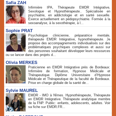
Safia ZAH
Infirmière IPA, Thérapeute EMDR Intégrative,
Sexologue et Hypnothérapeute.. Spécialisée en
psychiatrie, en addictologie et en santé sexuelle.
Exerce actuellement en pédopsychiatrie. Formée à la
sexoanalyse, à la sexothérapie, à l...
Sophie PRAT
Psychologue clinicienne, préparatrice mentale,
thérapeute EMDR Intégrative, hypnothérapeute. Je
propose des accompagnements individualisés sur des
problématiques psychiques complexes et aussi sur
des personnes souhaitant développer leurs ressources
ou se lancer dans des projets d...
Olivia MERKES
Praticienne en EMDR Intégrative près de Bordeaux:
Infirmière de formation, Hypnose Médicale et
Thérapeutique. Diplôme Universitaire d’Hypnose
Médicale et Thérapeutique de la faculté de Bordeaux.
Prise en charge globale de la santé de...
Sylvie MAUREL
EMDR - IMO à Nîmes. Hypnothérapeute, Thérapeute
en EMDR Intégrative. Thérapeute analytique membre
de la FNP. Public: enfants, adolescents, adultes. Voir
sa fiche sur EMDR.FR...