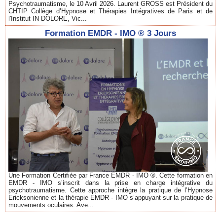
Psychotraumatisme, le 10 Avril 2026. Laurent GROSS est Président du
CHTIP Collège d’Hypnose et Thérapies Intégratives de Paris et de
l'Institut IN-DOLORE, Vic...
Formation EMDR - IMO ® 3 Jours
Une Formation Certifiée par France EMDR - IMO ®. Cette formation en
EMDR - IMO s’inscrit dans la prise en charge intégrative du
psychotraumatisme. Cette approche intègre la pratique de l’Hypnose
Ericksonienne et la thérapie EMDR - IMO s’appuyant sur la pratique de
mouvements oculaires. Ave...