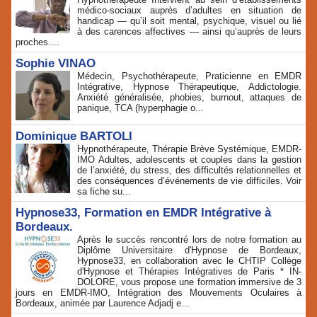
médico‑sociaux auprès d’adultes en situation de
handicap — qu’il soit mental, psychique, visuel ou lié
à des carences affectives — ainsi qu’auprès de leurs
proches....
Sophie VINAO
Médecin, Psychothérapeute, Praticienne en EMDR
Intégrative, Hypnose Thérapeutique, Addictologie.
Anxiété généralisée, phobies, burnout, attaques de
panique, TCA (hyperphagie o...
Dominique BARTOLI
Hypnothérapeute, Thérapie Brève Systémique, EMDR-
IMO Adultes, adolescents et couples dans la gestion
de l’anxiété, du stress, des difficultés relationnelles et
des conséquences d’événements de vie difficiles. Voir
sa fiche su...
Hypnose33, Formation en EMDR Intégrative à
Bordeaux.
Après le succès rencontré lors de notre formation au
Diplôme Universitaire d'Hypnose de Bordeaux,
Hypnose33, en collaboration avec le CHTIP Collège
d'Hypnose et Thérapies Intégratives de Paris * IN-
DOLORE, vous propose une formation immersive de 3
jours en EMDR-IMO, Intégration des Mouvements Oculaires à
Bordeaux, animée par Laurence Adjadj e...