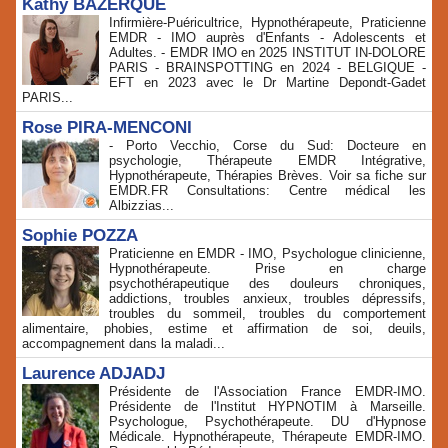
Kathy BAZERQUE
Infirmière-Puéricultrice, Hypnothérapeute, Praticienne
EMDR - IMO auprès d'Enfants - Adolescents et
Adultes. - EMDR IMO en 2025 INSTITUT IN-DOLORE
PARIS - BRAINSPOTTING en 2024 - BELGIQUE -
EFT en 2023 avec le Dr Martine Depondt-Gadet
PARIS...
Rose PIRA-MENCONI
- Porto Vecchio, Corse du Sud: Docteure en
psychologie, Thérapeute EMDR Intégrative,
Hypnothérapeute, Thérapies Brèves. Voir sa fiche sur
EMDR.FR Consultations: Centre médical les
Albizzias...
Sophie POZZA
Praticienne en EMDR - IMO, Psychologue clinicienne,
Hypnothérapeute. Prise en charge
psychothérapeutique des douleurs chroniques,
addictions, troubles anxieux, troubles dépressifs,
troubles du sommeil, troubles du comportement
alimentaire, phobies, estime et affirmation de soi, deuils,
accompagnement dans la maladi...
Laurence ADJADJ
Présidente de l'Association France EMDR-IMO.
Présidente de l'Institut HYPNOTIM à Marseille.
Psychologue, Psychothérapeute. DU d'Hypnose
Médicale. Hypnothérapeute, Thérapeute EMDR-IMO.