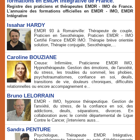
formations en EMDR Intégrative de France.
Registre des praticiens et thérapeutes EMDR - IMO de France.
L'annuaire des formations officielles en EMDR - IMO, EMDR
Intégrative
Issahar HARDY
EMDR 93 à Romainville: Thérapeute de couple,
Praticien en Sexothérapie, Praticien EMDR - IMO
Certifié France EMDR IMO. Thérapie brève orientée
solution, Thérapie conjugale, Sexothérapie,...
Caroline BOUZIANE
Creuse: Infirmière, Praticienne EMDR IMO,
Hypnothérapeute. Gestion des émotions, de l'anxiété,
du stress, les troubles du sommeil, les phobies,
psychotraumatismes, confiance en soi, deuils,
transitions de vie, douleurs chroniques, difficultés
relationnelles ou encore accompagnement e...
Bruno LELORRAIN
EMDR - IMO, hypnose thérapeutique. Gestion de
l'anxiété, du stress, de la confiance en soi, des
addictions, deuils, séparations, divorces. En
collaboration avec le comité départemental de Ligue
Contre le Cancer, j'interviens auss...
Sandra PENTURE
Psychologue, Thérapeute EMDR Intégrative,
Hypnothérapeute Intervient au sein d’établissements