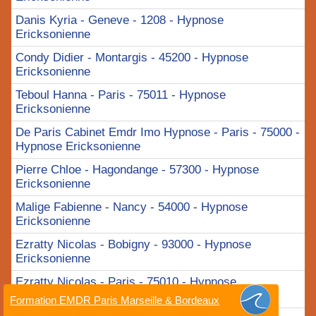
Danis Kyria - Geneve - 1208 - Hypnose
Ericksonienne
Condy Didier - Montargis - 45200 - Hypnose
Ericksonienne
Teboul Hanna - Paris - 75011 - Hypnose
Ericksonienne
De Paris Cabinet Emdr Imo Hypnose - Paris - 75000 -
Hypnose Ericksonienne
Pierre Chloe - Hagondange - 57300 - Hypnose
Ericksonienne
Malige Fabienne - Nancy - 54000 - Hypnose
Ericksonienne
Ezratty Nicolas - Bobigny - 93000 - Hypnose
Ericksonienne
Ezratty Nicolas - Paris - 75010 - Hypnose
Ericksonienne
Formation EMDR Paris Marseille & Bordeaux