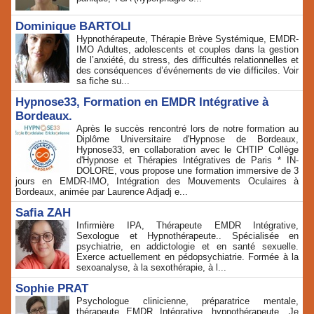
Dominique BARTOLI
Hypnothérapeute, Thérapie Brève Systémique, EMDR-
IMO Adultes, adolescents et couples dans la gestion
de l’anxiété, du stress, des difficultés relationnelles et
des conséquences d’événements de vie difficiles. Voir
sa fiche su...
Hypnose33, Formation en EMDR Intégrative à
Bordeaux.
Après le succès rencontré lors de notre formation au
Diplôme Universitaire d'Hypnose de Bordeaux,
Hypnose33, en collaboration avec le CHTIP Collège
d'Hypnose et Thérapies Intégratives de Paris * IN-
DOLORE, vous propose une formation immersive de 3
jours en EMDR-IMO, Intégration des Mouvements Oculaires à
Bordeaux, animée par Laurence Adjadj e...
Safia ZAH
Infirmière IPA, Thérapeute EMDR Intégrative,
Sexologue et Hypnothérapeute.. Spécialisée en
psychiatrie, en addictologie et en santé sexuelle.
Exerce actuellement en pédopsychiatrie. Formée à la
sexoanalyse, à la sexothérapie, à l...
Sophie PRAT
Psychologue clinicienne, préparatrice mentale,
thérapeute EMDR Intégrative, hypnothérapeute. Je