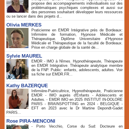
propose des accompagnements individualisés sur des
problématiques psychiques complexes et aussi sur
des personnes souhaitant développer leurs ressources
ou se lancer dans des projets d...
Olivia MERKES
Praticienne en EMDR Intégrative près de Bordeaux:
Infirmière de formation, Hypnose Médicale et
Thérapeutique. Diplôme Universitaire d’Hypnose
Médicale et Thérapeutique de la faculté de Bordeaux.
Prise en charge globale de la santé de...
Sylvie MAUREL
EMDR - IMO à Nîmes. Hypnothérapeute, Thérapeute
en EMDR Intégrative. Thérapeute analytique membre
de la FNP. Public: enfants, adolescents, adultes. Voir
sa fiche sur EMDR.FR...
Kathy BAZERQUE
Infirmière-Puéricultrice, Hypnothérapeute, Praticienne
EMDR - IMO auprès d'Enfants - Adolescents et
Adultes. - EMDR IMO en 2025 INSTITUT IN-DOLORE
PARIS - BRAINSPOTTING en 2024 - BELGIQUE -
EFT en 2023 avec le Dr Martine Depondt-Gadet
PARIS...
Rose PIRA-MENCONI
- Porto Vecchio, Corse du Sud: Docteure en