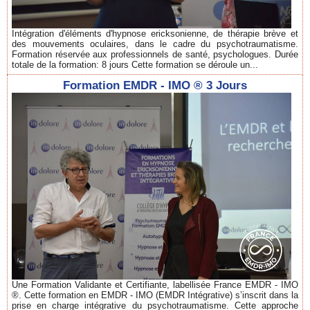
Intégration d'éléments d'hypnose ericksonienne, de thérapie brève et
des mouvements oculaires, dans le cadre du psychotraumatisme.
Formation réservée aux professionnels de santé, psychologues. Durée
totale de la formation: 8 jours Cette formation se déroule un...
Formation EMDR - IMO ® 3 Jours
Une Formation Validante et Certifiante, labellisée France EMDR - IMO
®. Cette formation en EMDR - IMO (EMDR Intégrative) s’inscrit dans la
prise en charge intégrative du psychotraumatisme. Cette approche