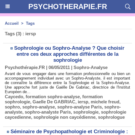
PSYCHOTHERAPIE.FR
Accueil
>
Tags
Tags (3) : iersp
Sophrologie ou Sophro-Analyse ? Que choisir
entre ces deux approches différentes de la
sophrologie
Psychothérapie.FR | 06/05/2011
|
Sophro-Analyse
Avant de vous engager dans une formation professionnelle ou bien un
accompagnement individuel avec un Sophro-Analyste, il est important
de connaître la différence entre la Sophrologie et la Sophro-Analyse.
Une approche fort juste de Gaëlle De Gabriac, directrice de l'Institut
Européen de...
Caycedo
,
formation sophro-analyse
,
formation
sophrologie
,
Gaelle De GABRIAC
,
iersp
,
michele freud
,
sophro
,
sophro-analyse
,
sophro-analyse Paris
,
sophro-
analyste
,
sophro-analyste Paris
,
sophrologie
,
sophrologie
caycedienne
,
sophrologie non caycédienne
,
sophrologue
Séminaire de Psychopathologie et Criminologie :