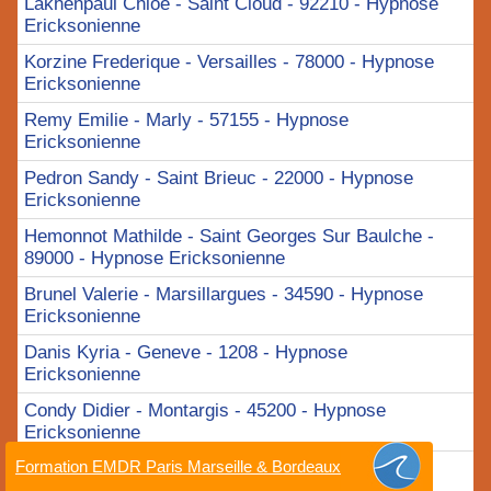
Lakhenpaul Chloe - Saint Cloud - 92210 - Hypnose
Ericksonienne
Korzine Frederique - Versailles - 78000 - Hypnose
Ericksonienne
Remy Emilie - Marly - 57155 - Hypnose
Ericksonienne
Pedron Sandy - Saint Brieuc - 22000 - Hypnose
Ericksonienne
Hemonnot Mathilde - Saint Georges Sur Baulche -
89000 - Hypnose Ericksonienne
Brunel Valerie - Marsillargues - 34590 - Hypnose
Ericksonienne
Danis Kyria - Geneve - 1208 - Hypnose
Ericksonienne
Condy Didier - Montargis - 45200 - Hypnose
Ericksonienne
Formation EMDR Paris Marseille & Bordeaux
Teboul Hanna - Paris - 75011 - Hypnose
Ericksonienne