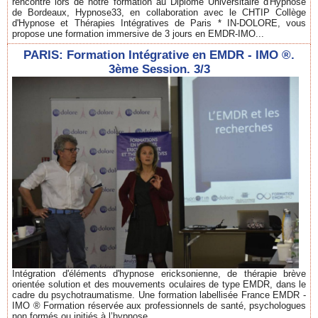
rencontré lors de notre formation au Diplôme Universitaire d'Hypnose
de Bordeaux, Hypnose33, en collaboration avec le CHTIP Collège
d'Hypnose et Thérapies Intégratives de Paris * IN-DOLORE, vous
propose une formation immersive de 3 jours en EMDR-IMO...
PARIS: Formation Intégrative en EMDR - IMO ®.
3ème Session. 3/3
Intégration d'éléments d'hypnose ericksonienne, de thérapie brève
orientée solution et des mouvements oculaires de type EMDR, dans le
cadre du psychotraumatisme. Une formation labellisée France EMDR -
IMO ® Formation réservée aux professionnels de santé, psychologues
non formés ou initiés à l’hypnose....