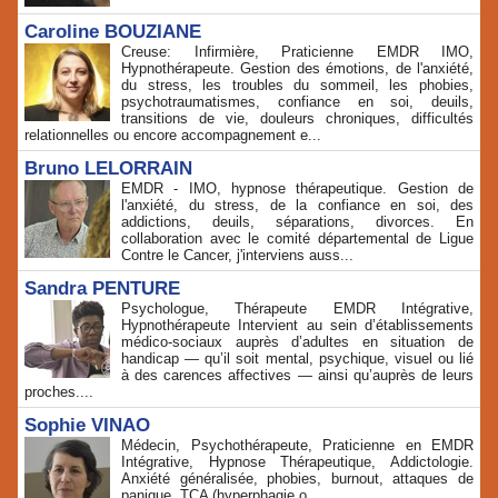
Caroline BOUZIANE
Creuse: Infirmière, Praticienne EMDR IMO,
Hypnothérapeute. Gestion des émotions, de l'anxiété,
du stress, les troubles du sommeil, les phobies,
psychotraumatismes, confiance en soi, deuils,
transitions de vie, douleurs chroniques, difficultés
relationnelles ou encore accompagnement e...
Bruno LELORRAIN
EMDR - IMO, hypnose thérapeutique. Gestion de
l'anxiété, du stress, de la confiance en soi, des
addictions, deuils, séparations, divorces. En
collaboration avec le comité départemental de Ligue
Contre le Cancer, j'interviens auss...
Sandra PENTURE
Psychologue, Thérapeute EMDR Intégrative,
Hypnothérapeute Intervient au sein d’établissements
médico‑sociaux auprès d’adultes en situation de
handicap — qu’il soit mental, psychique, visuel ou lié
à des carences affectives — ainsi qu’auprès de leurs
proches....
Sophie VINAO
Médecin, Psychothérapeute, Praticienne en EMDR
Intégrative, Hypnose Thérapeutique, Addictologie.
Anxiété généralisée, phobies, burnout, attaques de
panique, TCA (hyperphagie o...