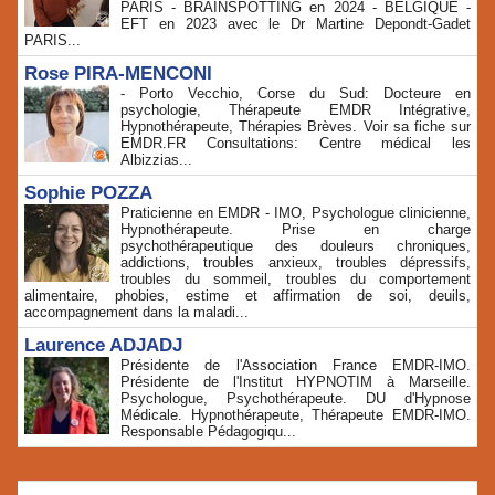
PARIS - BRAINSPOTTING en 2024 - BELGIQUE -
EFT en 2023 avec le Dr Martine Depondt-Gadet
PARIS...
Rose PIRA-MENCONI
- Porto Vecchio, Corse du Sud: Docteure en
psychologie, Thérapeute EMDR Intégrative,
Hypnothérapeute, Thérapies Brèves. Voir sa fiche sur
EMDR.FR Consultations: Centre médical les
Albizzias...
Sophie POZZA
Praticienne en EMDR - IMO, Psychologue clinicienne,
Hypnothérapeute. Prise en charge
psychothérapeutique des douleurs chroniques,
addictions, troubles anxieux, troubles dépressifs,
troubles du sommeil, troubles du comportement
alimentaire, phobies, estime et affirmation de soi, deuils,
accompagnement dans la maladi...
Laurence ADJADJ
Présidente de l'Association France EMDR-IMO.
Présidente de l'Institut HYPNOTIM à Marseille.
Psychologue, Psychothérapeute. DU d'Hypnose
Médicale. Hypnothérapeute, Thérapeute EMDR-IMO.
Responsable Pédagogiqu...