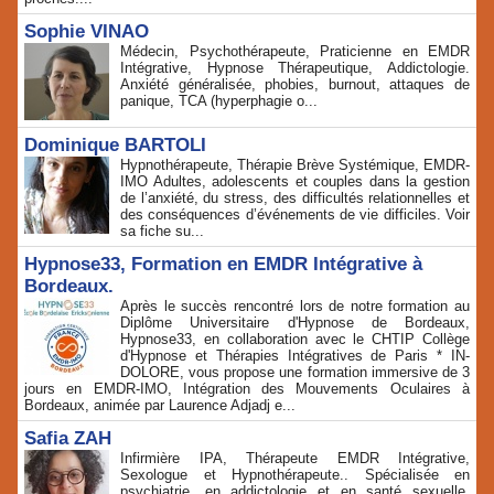
Sophie VINAO
Médecin, Psychothérapeute, Praticienne en EMDR
Intégrative, Hypnose Thérapeutique, Addictologie.
Anxiété généralisée, phobies, burnout, attaques de
panique, TCA (hyperphagie o...
Dominique BARTOLI
Hypnothérapeute, Thérapie Brève Systémique, EMDR-
IMO Adultes, adolescents et couples dans la gestion
de l’anxiété, du stress, des difficultés relationnelles et
des conséquences d’événements de vie difficiles. Voir
sa fiche su...
Hypnose33, Formation en EMDR Intégrative à
Bordeaux.
Après le succès rencontré lors de notre formation au
Diplôme Universitaire d'Hypnose de Bordeaux,
Hypnose33, en collaboration avec le CHTIP Collège
d'Hypnose et Thérapies Intégratives de Paris * IN-
DOLORE, vous propose une formation immersive de 3
jours en EMDR-IMO, Intégration des Mouvements Oculaires à
Bordeaux, animée par Laurence Adjadj e...
Safia ZAH
Infirmière IPA, Thérapeute EMDR Intégrative,
Sexologue et Hypnothérapeute.. Spécialisée en
psychiatrie, en addictologie et en santé sexuelle.