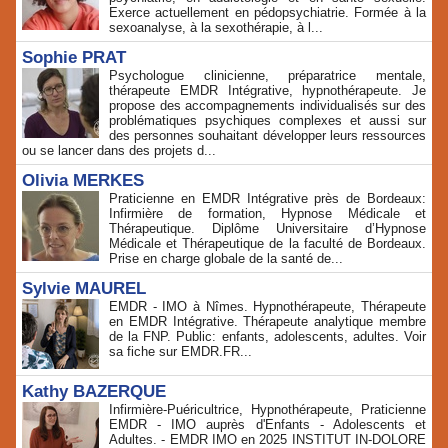
Exerce actuellement en pédopsychiatrie. Formée à la
sexoanalyse, à la sexothérapie, à l...
Sophie PRAT
Psychologue clinicienne, préparatrice mentale,
thérapeute EMDR Intégrative, hypnothérapeute. Je
propose des accompagnements individualisés sur des
problématiques psychiques complexes et aussi sur
des personnes souhaitant développer leurs ressources
ou se lancer dans des projets d...
Olivia MERKES
Praticienne en EMDR Intégrative près de Bordeaux:
Infirmière de formation, Hypnose Médicale et
Thérapeutique. Diplôme Universitaire d’Hypnose
Médicale et Thérapeutique de la faculté de Bordeaux.
Prise en charge globale de la santé de...
Sylvie MAUREL
EMDR - IMO à Nîmes. Hypnothérapeute, Thérapeute
en EMDR Intégrative. Thérapeute analytique membre
de la FNP. Public: enfants, adolescents, adultes. Voir
sa fiche sur EMDR.FR...
Kathy BAZERQUE
Infirmière-Puéricultrice, Hypnothérapeute, Praticienne
EMDR - IMO auprès d'Enfants - Adolescents et
Adultes. - EMDR IMO en 2025 INSTITUT IN-DOLORE