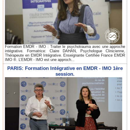
Formation EMDR - IMO : Traiter le psychotrauma avec une approche
intégrative. Formatrice: Claire DAHAN, Psychologue Clinicienne,
Thérapeute en EMDR Intégrative. Enseignante Certifiée France EMDR
IMO ®. L’EMDR - IMO est une approch...
PARIS: Formation Intégrative en EMDR - IMO 1ère
session.