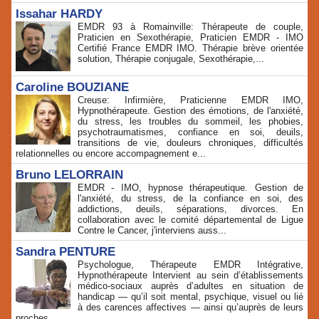
Issahar HARDY
EMDR 93 à Romainville: Thérapeute de couple,
Praticien en Sexothérapie, Praticien EMDR - IMO
Certifié France EMDR IMO. Thérapie brève orientée
solution, Thérapie conjugale, Sexothérapie,...
Caroline BOUZIANE
Creuse: Infirmière, Praticienne EMDR IMO,
Hypnothérapeute. Gestion des émotions, de l'anxiété,
du stress, les troubles du sommeil, les phobies,
psychotraumatismes, confiance en soi, deuils,
transitions de vie, douleurs chroniques, difficultés
relationnelles ou encore accompagnement e...
Bruno LELORRAIN
EMDR - IMO, hypnose thérapeutique. Gestion de
l'anxiété, du stress, de la confiance en soi, des
addictions, deuils, séparations, divorces. En
collaboration avec le comité départemental de Ligue
Contre le Cancer, j'interviens auss...
Sandra PENTURE
Psychologue, Thérapeute EMDR Intégrative,
Hypnothérapeute Intervient au sein d’établissements
médico‑sociaux auprès d’adultes en situation de
handicap — qu’il soit mental, psychique, visuel ou lié
à des carences affectives — ainsi qu’auprès de leurs
proches....