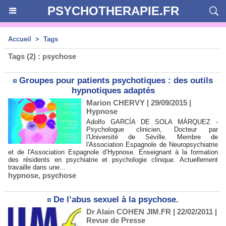
PSYCHOTHERAPIE.FR
Accueil
>
Tags
Tags (2) : psychose
Groupes pour patients psychotiques : des outils
hypnotiques adaptés
Marion CHERVY
| 29/09/2015
|
Hypnose
Adolfo GARCÍA DE SOLA MÁRQUEZ -
Psychologue clinicien, Docteur par
l'Université de Séville. Membre de
l'Association Espagnole de Neuropsychiatrie
et de l'Association Espagnole d’Hypnose. Enseignant à la formation
des résidents en psychiatrie et psychologie clinique. Actuellement
travaille dans une...
hypnose
,
psychose
De l’abus sexuel à la psychose.
Dr Alain COHEN JIM.FR | 22/02/2011
|
Revue de Presse