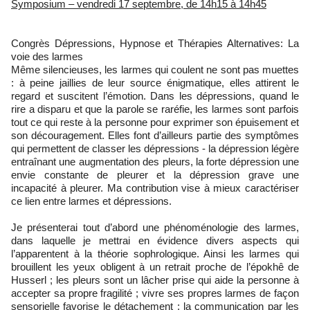
Symposium – vendredi 17 septembre, de 14h15 à 14h45
Congrès Dépressions, Hypnose et Thérapies Alternatives: La
voie des larmes
Même silencieuses, les larmes qui coulent ne sont pas muettes
: à peine jaillies de leur source énigmatique, elles attirent le
regard et suscitent l’émotion. Dans les dépressions, quand le
rire a disparu et que la parole se raréfie, les larmes sont parfois
tout ce qui reste à la personne pour exprimer son épuisement et
son découragement. Elles font d’ailleurs partie des symptômes
qui permettent de classer les dépressions - la dépression légère
entraînant une augmentation des pleurs, la forte dépression une
envie constante de pleurer et la dépression grave une
incapacité à pleurer. Ma contribution vise à mieux caractériser
ce lien entre larmes et dépressions.
Je présenterai tout d’abord une phénoménologie des larmes,
dans laquelle je mettrai en évidence divers aspects qui
l’apparentent à la théorie sophrologique. Ainsi les larmes qui
brouillent les yeux obligent à un retrait proche de l’épokhê de
Husserl ; les pleurs sont un lâcher prise qui aide la personne à
accepter sa propre fragilité ; vivre ses propres larmes de façon
sensorielle favorise le détachement ; la communication par les