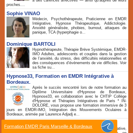
à des carences affectives — ainsi qu’auprès de leurs
proches....
Sophie VINAO
Médecin, Psychothérapeute, Praticienne en EMDR
Intégrative, Hypnose Thérapeutique, Addictologie.
Anxiété généralisée, phobies, burnout, attaques de
panique, TCA (hyperphagie o...
Dominique BARTOLI
Hypnothérapeute, Thérapie Brève Systémique, EMDR-
IMO Adultes, adolescents et couples dans la gestion
de l’anxiété, du stress, des difficultés relationnelles et
des conséquences d’événements de vie difficiles. Voir
sa fiche su...
Hypnose33, Formation en EMDR Intégrative à
Bordeaux.
Après le succès rencontré lors de notre formation au
Diplôme Universitaire d'Hypnose de Bordeaux,
Hypnose33, en collaboration avec le CHTIP Collège
d'Hypnose et Thérapies Intégratives de Paris * IN-
DOLORE, vous propose une formation immersive de 3
jours en EMDR-IMO, Intégration des Mouvements Oculaires à
Bordeaux, animée par Laurence Adjadj e...
Safia ZAH
Formation EMDR Paris Marseille & Bordeaux
Infirmière IPA, Thérapeute EMDR Intégrative,
Sexologue et Hypnothérapeute.. Spécialisée en