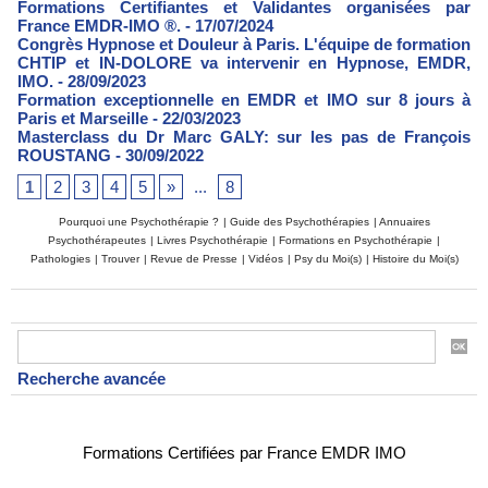
Formations Certifiantes et Validantes organisées par
France EMDR-IMO ®.
- 17/07/2024
Congrès Hypnose et Douleur à Paris. L'équipe de formation
CHTIP et IN-DOLORE va intervenir en Hypnose, EMDR,
IMO.
- 28/09/2023
Formation exceptionnelle en EMDR et IMO sur 8 jours à
Paris et Marseille
- 22/03/2023
Masterclass du Dr Marc GALY: sur les pas de François
ROUSTANG
- 30/09/2022
1
2
3
4
5
»
...
8
Pourquoi une Psychothérapie ?
|
Guide des Psychothérapies
|
Annuaires
Psychothérapeutes
|
Livres Psychothérapie
|
Formations en Psychothérapie
|
Pathologies
|
Trouver
|
Revue de Presse
|
Vidéos
|
Psy du Moi(s)
|
Histoire du Moi(s)
Recherche avancée
Formations Certifiées par France EMDR IMO