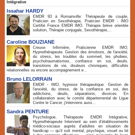
Intégrative
Issahar HARDY
EMDR 93 à Romainville: Thérapeute de couple,
Praticien en Sexothérapie, Praticien EMDR - IMO
Certifié France EMDR IMO. Thérapie brève orientée
solution, Thérapie conjugale, Sexothérapie,...
Caroline BOUZIANE
Creuse: Infirmière, Praticienne EMDR IMO,
Hypnothérapeute. Gestion des émotions, de l'anxiété,
du stress, les troubles du sommeil, les phobies,
psychotraumatismes, confiance en soi, deuils,
transitions de vie, douleurs chroniques, difficultés
relationnelles ou encore accompagnement e...
Bruno LELORRAIN
EMDR - IMO, hypnose thérapeutique. Gestion de
l'anxiété, du stress, de la confiance en soi, des
addictions, deuils, séparations, divorces. En
collaboration avec le comité départemental de Ligue
Contre le Cancer, j'interviens auss...
Sandra PENTURE
Psychologue, Thérapeute EMDR Intégrative,
Hypnothérapeute Intervient au sein d’établissements
médico‑sociaux auprès d’adultes en situation de
handicap — qu’il soit mental, psychique, visuel ou lié