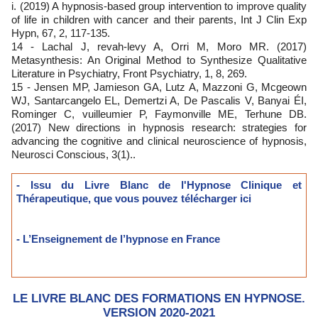
i. (2019) A hypnosis-based group intervention to improve quality
of life in children with cancer and their parents, Int J Clin Exp
Hypn, 67, 2, 117-135.
14 - Lachal J, revah-levy A, Orri M, Moro MR. (2017)
Metasynthesis: An Original Method to Synthesize Qualitative
Literature in Psychiatry, Front Psychiatry, 1, 8, 269.
15 - Jensen MP, Jamieson GA, Lutz A, Mazzoni G, Mcgeown
WJ, Santarcangelo EL, Demertzi A, De Pascalis V, Banyai ÉI,
Rominger C, vuilleumier P, Faymonville ME, Terhune DB.
(2017) New directions in hypnosis research: strategies for
advancing the cognitive and clinical neuroscience of hypnosis,
Neurosci Conscious, 3(1)..
- Issu du Livre Blanc de l'Hypnose Clinique et
Thérapeutique, que vous pouvez télécharger ici
- L’Enseignement de l’hypnose en France
LE LIVRE BLANC DES FORMATIONS EN HYPNOSE.
VERSION 2020-2021