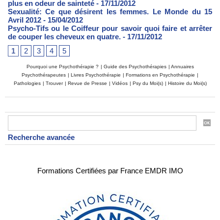
plus en odeur de sainteté
- 17/11/2012
Sexualité: Ce que désirent les femmes. Le Monde du 15
Avril 2012
- 15/04/2012
Psycho-Tifs ou le Coiffeur pour savoir quoi faire et arrêter
de couper les cheveux en quatre.
- 17/11/2012
1
2
3
4
5
Pourquoi une Psychothérapie ?
|
Guide des Psychothérapies
|
Annuaires
Psychothérapeutes
|
Livres Psychothérapie
|
Formations en Psychothérapie
|
Pathologies
|
Trouver
|
Revue de Presse
|
Vidéos
|
Psy du Moi(s)
|
Histoire du Moi(s)
Recherche avancée
Formations Certifiées par France EMDR IMO