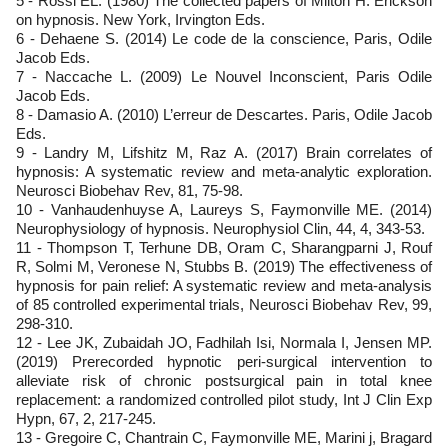
5 - Rossi EL. (1980) The collected papers of Milton H. Erickson
on hypnosis. New York, Irvington Eds.
6 - Dehaene S. (2014) Le code de la conscience, Paris, Odile
Jacob Eds.
7 - Naccache L. (2009) Le Nouvel Inconscient, Paris Odile
Jacob Eds.
8 - Damasio A. (2010) L’erreur de Descartes. Paris, Odile Jacob
Eds.
9 - Landry M, Lifshitz M, Raz A. (2017) Brain correlates of
hypnosis: A systematic review and meta-analytic exploration.
Neurosci Biobehav Rev, 81, 75-98.
10 - Vanhaudenhuyse A, Laureys S, Faymonville ME. (2014)
Neurophysiology of hypnosis. Neurophysiol Clin, 44, 4, 343-53.
11 - Thompson T, Terhune DB, Oram C, Sharangparni J, Rouf
R, Solmi M, Veronese N, Stubbs B. (2019) The effectiveness of
hypnosis for pain relief: A systematic review and meta-analysis
of 85 controlled experimental trials, Neurosci Biobehav Rev, 99,
298-310.
12 - Lee JK, Zubaidah JO, Fadhilah Isi, Normala I, Jensen MP.
(2019) Prerecorded hypnotic peri-surgical intervention to
alleviate risk of chronic postsurgical pain in total knee
replacement: a randomized controlled pilot study, Int J Clin Exp
Hypn, 67, 2, 217-245.
13 - Gregoire C, Chantrain C, Faymonville ME, Marini j, Bragard