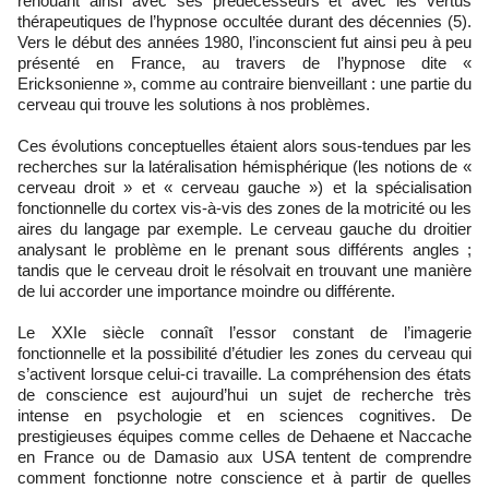
renouant ainsi avec ses prédécesseurs et avec les vertus
thérapeutiques de l’hypnose occultée durant des décennies (5).
Vers le début des années 1980, l’inconscient fut ainsi peu à peu
présenté en France, au travers de l’hypnose dite «
Ericksonienne », comme au contraire bienveillant : une partie du
cerveau qui trouve les solutions à nos problèmes.
Ces évolutions conceptuelles étaient alors sous-tendues par les
recherches sur la latéralisation hémisphérique (les notions de «
cerveau droit » et « cerveau gauche ») et la spécialisation
fonctionnelle du cortex vis-à-vis des zones de la motricité ou les
aires du langage par exemple. Le cerveau gauche du droitier
analysant le problème en le prenant sous différents angles ;
tandis que le cerveau droit le résolvait en trouvant une manière
de lui accorder une importance moindre ou différente.
Le XXIe siècle connaît l’essor constant de l’imagerie
fonctionnelle et la possibilité d’étudier les zones du cerveau qui
s’activent lorsque celui-ci travaille. La compréhension des états
de conscience est aujourd’hui un sujet de recherche très
intense en psychologie et en sciences cognitives. De
prestigieuses équipes comme celles de Dehaene et Naccache
en France ou de Damasio aux USA tentent de comprendre
comment fonctionne notre conscience et à partir de quelles