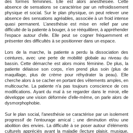
des formes féminines. Elle est alors anesthésiée. Cette
absence de sensations se caractérise par un refroidissement
physique et social. Sur le plan physique, on peut relever une
absence des sensations agréables, associée à un froid intense
quasi permanent. L’anesthésie est mise en relief par une
difficulté de la patiente à bouger, à se rééquilibrer, à appréhender
l’espace autour d’elle. Elle peut se cogner fréquemment et
présenter des difficultés à se positionner dans un espace.
Lors de la marche, la patiente a perdu la dissociation des
ceintures, avec une perte de mobilité globale au niveau du
bassin. Cette démarche est alors moins féminine. De plus, la
patiente délaisse son corps, n’en prend plus soin (plus de
maquillage, plus de crème pour réhydrater la peau). Elle
cherche alors à se cacher en portant des vêtements amples, en
multicouche. La patiente n’a pas toujours conscience de ces
modifications. Ayant du mal à se regarder dans le miroir, elle
développe une vision déformée d’elle-même, on parle alors de
dysmorphophobie.
Sur le plan social, l’anesthésie se caractérise par un isolement
progressif de l’entourage amical ; une diminution et/ou une
abolition des envies. La difficulté à se poser autour d’éléments
culturels appréciés avant la maladie (lecture plaisir, musique,