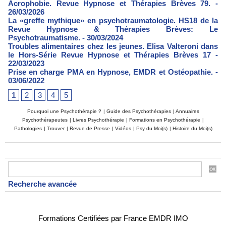
Acrophobie. Revue Hypnose et Thérapies Brèves 79.
-
26/03/2026
La «greffe mythique» en psychotraumatologie. HS18 de la
Revue Hypnose & Thérapies Brèves: Le
Psychotraumatisme.
- 30/03/2024
Troubles alimentaires chez les jeunes. Elisa Valteroni dans
le Hors-Série Revue Hypnose et Thérapies Brèves 17
-
22/03/2023
Prise en charge PMA en Hypnose, EMDR et Ostéopathie.
-
03/06/2022
1
2
3
4
5
Pourquoi une Psychothérapie ?
|
Guide des Psychothérapies
|
Annuaires
Psychothérapeutes
|
Livres Psychothérapie
|
Formations en Psychothérapie
|
Pathologies
|
Trouver
|
Revue de Presse
|
Vidéos
|
Psy du Moi(s)
|
Histoire du Moi(s)
Recherche avancée
Formations Certifiées par France EMDR IMO