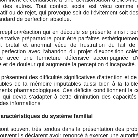
on des autres. Tout contact social est vécu comme
tif ou de rejet, qui provoque soit de l’évitement soit de
tandard de perfection absolue.
rception/réaction qui en découle se présente ainsi : pe
entative préparatoire pour être parfaites esthétiqueme
 brutal et anormal vécu de frustration du fait de l’i
a perfection avec l’abandon du projet d’exposition colèr
ive avec une fermeture défensive accompagnée d’
 et de douleur qui augmente la perception d’incapacité.
 présentent des difficultés significatives d’attention et d
ubles de la mémoire imputables aussi bien à la faibl
ments pharmacologiques. Ces déficits conditionnent la
e qui devra s’adapter à cette diminution des capacités 
 des informations
aractéristiques du système familial
ont souvent très tendus dans la présentation des prob
souvent ils déclarent avoir renoncé à exercer une autorite