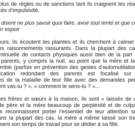
 plus de règles ou de sanctions tant ils craignent les ré
cès d’impulsivité.
 disent ne plus savoir quoi faire, avoir tout tenté et que c
er espoir
urs, ils écoutent les plaintes et ils cherchent à calmer
des raisonnements rassurants. Dans la plupart des ca
ntinuelle de contacts physiques aussi bien de la part 
parents, y compris la nuit, au point que la mère et la
ble (parfois en prévention des gestes d’automutilatio
ation redondant des parents est focalisé sur
ues de la maladie de leur fille avec des demandes p
t vas-tu ? », « comment te sens-tu ? »...
res frères et sœurs à la maison, ils sont « laissés de c
le père et la mère beaucoup de perplexité et de culpab
s reconnaissent porter l’essentiel de leur attention su
s la plupart des cas, la mère a même laissé son trav
ent son temps de travail pour se dédier à sa fille.