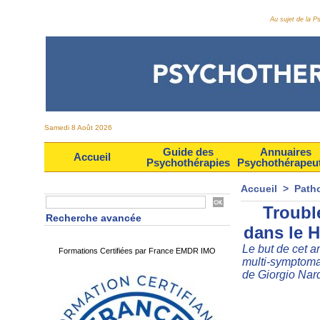
Au sujet de la 
Samedi 8 Août 2026
Guide des
Annuaires
Accueil
Psychothérapies
Psychothérapeu
Accueil
>
Path
Trouble
Recherche avancée
dans le 
Le but de cet ar
Formations Certifiées par France EMDR IMO
multi-symptomat
de Giorgio Nar