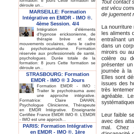
formation: 8 jours Cette formation se
Tout contact 
déroule un...
est vécu co
MARSEILLE: Formation
de jugement ne
Intégrative en EMDR - IMO ®.
4ème Session. 4/4
La nourriture
Intégration d'éléments
les aliments 
d'hypnose ericksonienne, de
thérapie brève et des
entraînant u
mouvements oculaires, dans le cadre
dans un corps 
du psychotraumatisme. Formation
miroirs ou au
réservée aux professionnels de santé,
colère ou d
psychologues. Durée totale de la
formation: 8 jours Cette formation se
présenter un
déroule un...
journée à 
STRASBOURG: Formation
Elles sont dé
EMDR - IMO ® 3 Jours
issues des ho
Formation EMDR - IMO :
très lenteme
Traiter le psychotrauma avec
une approche intégrative.
agréable. L
Formatrice: Claire DAHAN,
systématique
Psychologue Clinicienne, Thérapeute
en EMDR Intégrative. Enseignante
Leur faible se
Certifiée France EMDR IMO ®. L’EMDR
- IMO est une approch...
avec des atta
PARIS: Formation Intégrative
mal. Chez c
en EMDR - IMO ®. 1ère
d’incapacité