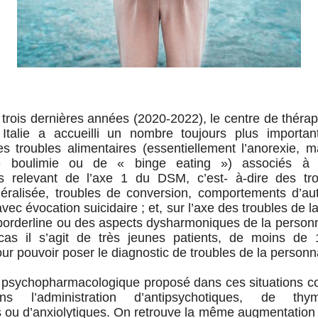
rois dernières années (2020-2022), le centre de thérap
Italie a accueilli un nombre toujours plus importan
es troubles alimentaires (essentiellement l’anorexie, 
de boulimie ou de « binge eating ») associés à 
es relevant de l’axe 1 du DSM, c’est- à-dire des tr
́néralisée, troubles de conversion, comportements d’aut
vec évocation suicidaire ; et, sur l’axe des troubles de la
borderline ou des aspects dysharmoniques de la personna
cas il s’agit de très jeunes patients, de moins de 
ur pouvoir poser le diagnostic de troubles de la personnal
 psychopharmacologique proposé dans ces situations co
s l’administration d’antipsychotiques, de thymor
 ou d’anxiolytiques. On retrouve la même augmentation