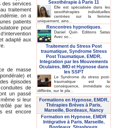
Sexothérapie à Paris 11
es des services
Elle est spécialisée dans les
 au traitement
sexothérapies individuelles
andémie, on a
centrées sur la femme
uniquement, ains...
unes patients
Rencontres hypnotiques.
bulatoire pour
Daniel Quin. Editions Satas
d’intervention
Avec so...
 et adapté aux
re.
Traitement du Stress Post
traumatique, Syndrome Stress
Post Traumatique, EMDR,
Integration par les Mouvements
Oculaires, IMO et Hypnose dans
dice de masse
les SSPT
pondérale) et
Le Syndrome du stress post-
 des épisodes
traumatique est la
conséquence, immédiate ou
 conduites de
différée, sur le pla...
 ont un passé
t même si leur
Formations en Hypnose, EMDR,
Thérapies Brèves à Paris,
rôlé par les
Marseille, Bordeaux, Nancy
ps est encore
Formation en Hypnose, EMDR
Intégrative à Paris, Marseille,
Bordeaux, Strasbourg.