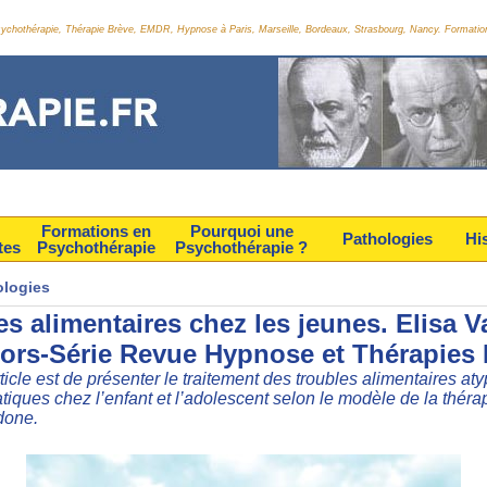
Psychothérapie, Thérapie Brève, EMDR, Hypnose à Paris, Marseille, Bordeaux, Strasbourg, Nancy. Formatio
Formations en
Pourquoi une
Pathologies
Hi
tes
Psychothérapie
Psychothérapie ?
ologies
s alimentaires chez les jeunes. Elisa V
Hors-Série Revue Hypnose et Thérapies 
ticle est de présenter le traitement des troubles alimentaires at
iques chez l’enfant et l’adolescent selon le modèle de la thérap
done.