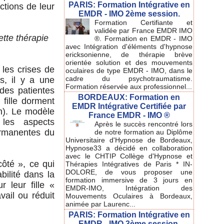
PARIS: Formation Intégrative en
actions de leur
EMDR - IMO 2ème session.
Formation Certifiante et
validée par France EMDR IMO
ette thérapie
®. Formation en EMDR - IMO
avec Intégration d'éléments d'hypnose
ericksonienne, de thérapie brève
orientée solution et des mouvements
 les crises de
oculaires de type EMDR - IMO, dans le
cadre du psychotraumatisme.
s, il y a une
Formation réservée aux professionnel...
des patientes
BORDEAUX: Formation en
 fille dorment
EMDR Intégrative Certifiée par
n). Le modèle
France EMDR - IMO ®
 les aspects
Après le succès rencontré lors
ermanentes du
de notre formation au Diplôme
Universitaire d'Hypnose de Bordeaux,
Hypnose33 a décidé en collaboration
avec le CHTIP Collège d'Hypnose et
ôté », ce qui
Thérapies Intégratives de Paris * IN-
DOLORE, de vous proposer une
ilité dans la
formation immersive de 3 jours en
r leur fille «
EMDR-IMO, Intégration des
ail ou réduit
Mouvements Oculaires à Bordeaux,
animée par Laurenc...
PARIS: Formation Intégrative en
EMDR - IMO 3ème session.