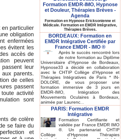
Formation EMDR-IMO, Hypnose
et Douleur, Thérapies Brèves -
Agenda
Formation en Hypnose Ericksonienne et
Médicale. Formation en EMDR Intégrative,
en particulier
Thérapies Brèves.
une obligation
BORDEAUX: Formation en
ent enfermées
EMDR Intégrative Certifiée par
France EMDR - IMO ®
es évitent les
Après le succès rencontré lors
 des accès de
de notre formation au Diplôme
ation peuvent
Universitaire d'Hypnose de Bordeaux,
s passent leur
Hypnose33 a décidé en collaboration
avec le CHTIP Collège d'Hypnose et
 aux parents.
Thérapies Intégratives de Paris * IN-
ption de celles
DOLORE, de vous proposer une
heures passent
formation immersive de 3 jours en
EMDR-IMO, Intégration des
oute activité
Mouvements Oculaires à Bordeaux,
mulation sont
animée par Laurenc...
PARIS: Formation EMDR
Intégrative
ents de colère
Formation Certifiante et
validée par France EMDR IMO
de se faire du
®. Un partenariat CHTIP
erfection et
Collège d'Hypnose Thérapies
̂mes et à une