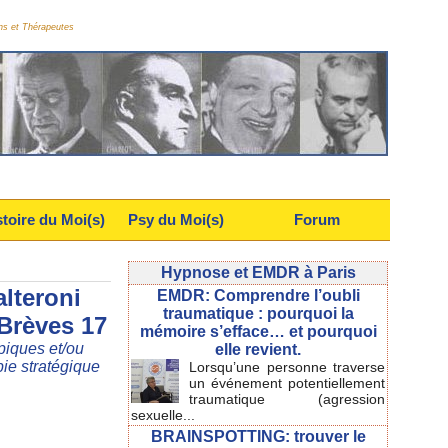
ns et Thérapeutes
stoire du Moi(s)
Psy du Moi(s)
Forum
Hypnose et EMDR à Paris
alteroni
EMDR: Comprendre l’oubli
traumatique : pourquoi la
Brèves 17
mémoire s’efface… et pourquoi
ypiques et/ou
elle revient.
ie stratégique
Lorsqu’une personne traverse
un événement potentiellement
traumatique (agression
sexuelle...
BRAINSPOTTING: trouver le