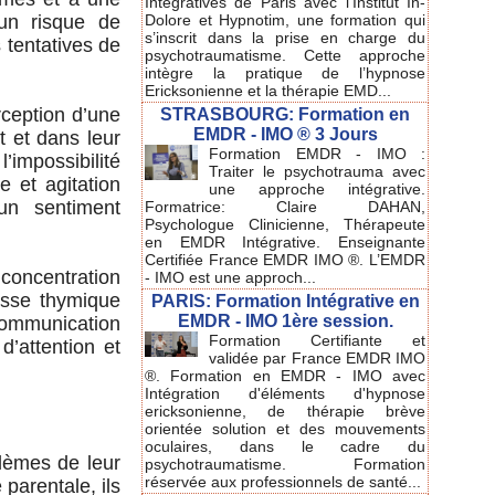
Intégratives de Paris avec l'Institut In-
Dolore et Hypnotim, une formation qui
 un risque de
s’inscrit dans la prise en charge du
s tentatives de
psychotraumatisme. Cette approche
intègre la pratique de l’hypnose
Ericksonienne et la thérapie EMD...
rception d’une
STRASBOURG: Formation en
EMDR - IMO ® 3 Jours
nt et dans leur
Formation EMDR - IMO :
mpossibilité
Traiter le psychotrauma avec
e et agitation
une approche intégrative.
un sentiment
Formatrice: Claire DAHAN,
Psychologue Clinicienne, Thérapeute
en EMDR Intégrative. Enseignante
Certifiée France EMDR IMO ®. L’EMDR
e concentration
- IMO est une approch...
esse thymique
PARIS: Formation Intégrative en
EMDR - IMO 1ère session.
 communication
Formation Certifiante et
d’attention et
validée par France EMDR IMO
®. Formation en EMDR - IMO avec
Intégration d'éléments d'hypnose
ericksonienne, de thérapie brève
orientée solution et des mouvements
oculaires, dans le cadre du
lèmes de leur
psychotraumatisme. Formation
réservée aux professionnels de santé...
́ parentale, ils