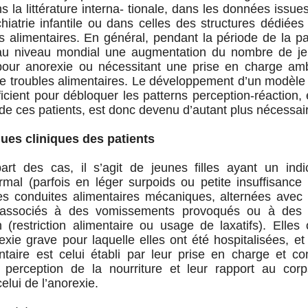
s la littérature interna- tionale, dans les données issu
iatrie infantile ou dans celles des structures dédiées
s alimentaires. En général, pendant la période de la p
́ au niveau mondial une augmentation du nombre de je
 pour anorexie ou nécessitant une prise en charge am
e troubles alimentaires. Le développement d’un modèle 
ficient pour débloquer les patterns perception-réaction,
s de ces patients, est donc devenu d’autant plus nécessai
ques cliniques des patients
art des cas, il s’agit de jeunes filles ayant un in
rmal (parfois en léger surpoids ou petite insuffisance 
es conduites alimentaires mécaniques, alternées avec
associés à des vomissements provoqués ou à des
(restriction alimentaire ou usage de laxatifs). Elles
exie grave pour laquelle elles ont été hospitalisées, e
ntaire est celui établi par leur prise en charge et cont
r perception de la nourriture et leur rapport au cor
elui de l’anorexie.