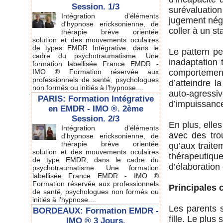
Session. 1/3
surévaluati
Intégration d'éléments
jugement néga
d'hypnose ericksonienne, de
coller à un s
thérapie brève orientée
solution et des mouvements oculaires
de types EMDR Intégrative, dans le
Le pattern pe
cadre du psychotraumatisme. Une
inadaptation t
formation labellisée France EMDR -
IMO ® Formation réservée aux
comportement
professionnels de santé, psychologues
d’atteindre l
non formés ou initiés à l’hypnose....
auto-agress
PARIS: Formation Intégrative
d’impuissance
en EMDR - IMO ®. 2ème
Session. 2/3
En plus, elles
Intégration d'éléments
avec des tro
d'hypnose ericksonienne, de
thérapie brève orientée
qu’aux traite
solution et des mouvements oculaires
thérapeutiqu
de type EMDR, dans le cadre du
d’élaboration
psychotraumatisme. Une formation
labellisée France EMDR - IMO ®
Formation réservée aux professionnels
Principales c
de santé, psychologues non formés ou
initiés à l’hypnose....
Les parents s
BORDEAUX: Formation EMDR -
fille. Le plus 
IMO ® 3 Jours.