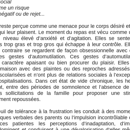
social
mme un risque
́gatif ou de rejet...
 reste perçue comme une menace pour le corps désiré et 
qui leur plaisent. Le moment du repas est vécu comme 
n niveau élevé d’anxiété et d’agitation. Elles se sent
trop gras et trop gros qui échappe à leur contrôle. Ell
 contraire se regardent de façon obsessionnelle avec
es gestes d’automutilation. Ces gestes d’automutil
 caractère apaisant ou bien procurer du plaisir. Elle
la maison avec des plaintes ou des reproches adressés
scolarisées et n’ont plus de relations sociales à l’exce
spitalisations. Dans cet état de vide chronique, les 
nt, entre des périodes de somnolence et l’absence de t
es sollicitations de la famille pour proposer une sti
ment repoussées.
uil de tolérance à la frustration les conduit à des mom
ques verbales des parents ou l’impulsion incontrôlable 
es patientes les perceptions d’inadaptation, d’imp
 dominent et conduisent à une dévalorisation d’elles-me