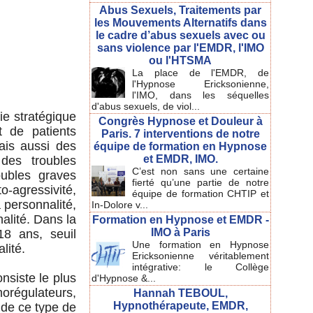
Abus Sexuels, Traitements par
les Mouvements Alternatifs dans
le cadre d’abus sexuels avec ou
sans violence par l'EMDR, l'IMO
ou l'HTSMA
La place de l'EMDR, de
l'Hypnose Ericksonienne,
l'IMO, dans les séquelles
d'abus sexuels, de viol...
ie stratégique
Congrès Hypnose et Douleur à
t de patients
Paris. 7 interventions de notre
mais aussi des
équipe de formation en Hypnose
et EMDR, IMO.
des troubles
C’est non sans une certaine
oubles graves
fierté qu’une partie de notre
o-agressivité,
équipe de formation CHTIP et
 personnalité,
In-Dolore v...
lité. Dans la
Formation en Hypnose et EMDR -
IMO à Paris
18 ans, seuil
Une formation en Hypnose
ité.
Ericksonienne véritablement
intégrative: le Collège
nsiste le plus
d'Hypnose &...
égulateurs,
Hannah TEBOUL,
Hypnothérapeute, EMDR,
 de ce type de