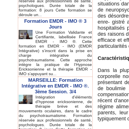
réservée aux professionnels de santé,
situations dan
psychologues. Durée totale de la
de neuropsych
formation: 8 jours Cette formation se
déroule un...
des désordre
Formation EMDR - IMO ® 3
enre- gistre
Jours
hospitalisés
Une Formation Validante et
des raisons d
Certifiante, labellisée France
efficace et ef
EMDR - IMO ®. Cette
particularité
formation en EMDR - IMO (EMDR
Intégrative) s’inscrit dans la prise en
charge intégrative du
Caractéristi
psychotraumatisme. Cette approche
intègre la pratique de l’Hypnose
Ericksonienne et la thérapie EMDR -
Dans la plup
IMO s’appuyant su...
corporelle no
MARSEILLE: Formation
présentant d
Intégrative en EMDR - IMO ®.
de boulimie 
3ème Session. 3/4
compensation 
Intégration d'éléments
récent d’anor
d'hypnose ericksonienne, de
régime alime
thérapie brève et des
mouvements oculaires, dans le cadre
parents, leu
du psychotraumatisme. Formation
typiquement c
réservée aux professionnels de santé,
psychologues. Durée totale de la