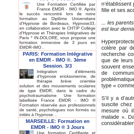
n’établissent
Une Formation Certifiée par
France EMDR - IMO ®. Après
fille et ses ac
le succès rencontré lors de notre
formation au Diplôme Universitaire
... les parents
d'Hypnose de Bordeaux, Hypnose33,
en collaboration avec le CHTIP Collège
est leur derni
d'Hypnose et Thérapies Intégratives de
Paris * IN-DOLORE, vous propose une
Hyperprotecte
formation immersive de 3 jours en
EMDR-IMO...
colère par 
PARIS: Formation Intégrative
recherche co
en EMDR - IMO ®. 3ème
que de leurs 
Session. 3/3
souvent ensem
Intégration d'éléments
de communic
d'hypnose ericksonienne, de
problématiq
thérapie brève orientée
type « commen
solution et des mouvements oculaires
de type EMDR, dans le cadre du
psychotraumatisme. Une formation
S’il y a d’aut
labellisée France EMDR - IMO ®
suscite chez 
Formation réservée aux professionnels
de santé, psychologues non formés ou
mesure où il
initiés à l’hypnose....
malade ». Dan
MARSEILLE: Formation en
considérablem
EMDR - IMO ® 3 Jours
Une formation Certifiante et