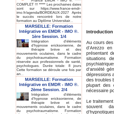
France EMDR - IMO ®. *****
COMPLET !!! ***** Les prochaines dates
sont sur https://www.france-emdr-
imo.fr/agenda/BORDEAUX-2027 Après
le succès rencontré lors de notre
formation au Diplôme Universitair...
MARSEILLE: Formation
Intégrative en EMDR - IMO ®.
Introduction
1ère Session. 1/4
Intégration d'éléments
Au cours des t
d'hypnose ericksonienne, de
d’Arezzo en 
thérapie brève et des
présentant d
mouvements oculaires, dans le cadre
du psychotraumatisme. Formation
situations 
réservée aux professionnels de santé,
psychiatriqu
psychologues. Durée totale: 8 jours
d’anxiété ge
Cette formation se déroule une fois par
an...
dépressions a
MARSEILLE: Formation
des troubles 
Intégrative en EMDR - IMO ®.
plupart des 
2ème Session. 2/4
nécessaire po
Intégration d'éléments
d'hypnose ericksonienne, de
Le traitement
thérapie brève et des
souvent dan
mouvements oculaires, dans le cadre
du psychotraumatisme. Formation
d’hypnotiques