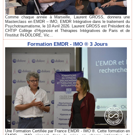
Comme chaque année à Marseille, Laurent GROSS, donnera une
Masterclass en EMDR – IMO, EMDR Intégrative dans le traitement du
Psychotraumatisme, le 10 Avril 2026. Laurent GROSS est Président du
CHTIP Collège d’Hypnose et Thérapies Intégratives de Paris et de
l'Institut IN-DOLORE, Vic...
Formation EMDR - IMO ® 3 Jours
Une Formation Certifiée par France EMDR - IMO ®. Cette formation en