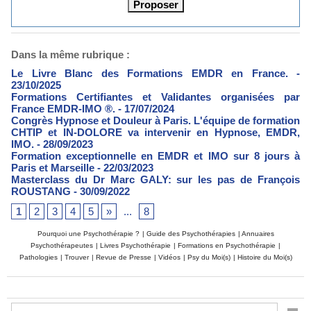
Dans la même rubrique :
Le Livre Blanc des Formations EMDR en France.
-
23/10/2025
Formations Certifiantes et Validantes organisées par
France EMDR-IMO ®.
- 17/07/2024
Congrès Hypnose et Douleur à Paris. L'équipe de formation
CHTIP et IN-DOLORE va intervenir en Hypnose, EMDR,
IMO.
- 28/09/2023
Formation exceptionnelle en EMDR et IMO sur 8 jours à
Paris et Marseille
- 22/03/2023
Masterclass du Dr Marc GALY: sur les pas de François
ROUSTANG
- 30/09/2022
1
2
3
4
5
»
...
8
Pourquoi une Psychothérapie ?
|
Guide des Psychothérapies
|
Annuaires
Psychothérapeutes
|
Livres Psychothérapie
|
Formations en Psychothérapie
|
Pathologies
|
Trouver
|
Revue de Presse
|
Vidéos
|
Psy du Moi(s)
|
Histoire du Moi(s)