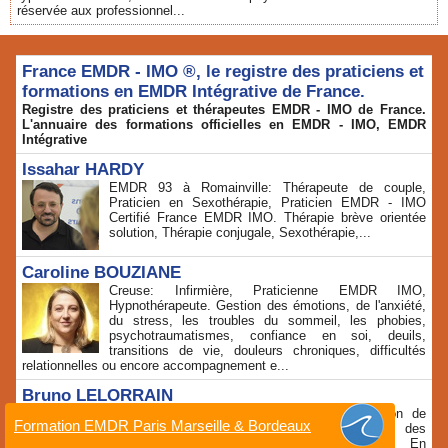
réservée aux professionnel...
France EMDR - IMO ®, le registre des praticiens et
formations en EMDR Intégrative de France.
Registre des praticiens et thérapeutes EMDR - IMO de France.
L'annuaire des formations officielles en EMDR - IMO, EMDR
Intégrative
Issahar HARDY
EMDR 93 à Romainville: Thérapeute de couple,
Praticien en Sexothérapie, Praticien EMDR - IMO
Certifié France EMDR IMO. Thérapie brève orientée
solution, Thérapie conjugale, Sexothérapie,...
Caroline BOUZIANE
Creuse: Infirmière, Praticienne EMDR IMO,
Hypnothérapeute. Gestion des émotions, de l'anxiété,
du stress, les troubles du sommeil, les phobies,
psychotraumatismes, confiance en soi, deuils,
transitions de vie, douleurs chroniques, difficultés
relationnelles ou encore accompagnement e...
Bruno LELORRAIN
EMDR - IMO, hypnose thérapeutique. Gestion de
Formation EMDR Paris Marseille & Bordeaux
l'anxiété, du stress, de la confiance en soi, des
addictions, deuils, séparations, divorces. En