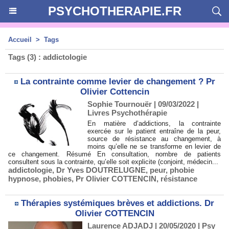
PSYCHOTHERAPIE.FR
Accueil
>
Tags
Tags (3) : addictologie
La contrainte comme levier de changement ? Pr
Olivier Cottencin
Sophie Tournouër
| 09/03/2022
|
Livres Psychothérapie
En matière d’addictions, la contrainte
exercée sur le patient entraîne de la peur,
source de résistance au changement, à
moins qu’elle ne se transforme en levier de
ce changement. Résumé En consultation, nombre de patients
consultent sous la contrainte, qu’elle soit explicite (conjoint, médecin...
addictologie
,
Dr Yves DOUTRELUGNE
,
peur
,
phobie
hypnose
,
phobies
,
Pr Olivier COTTENCIN
,
résistance
Thérapies systémiques brèves et addictions. Dr
Olivier COTTENCIN
Laurence ADJADJ
| 20/05/2020
|
Psy