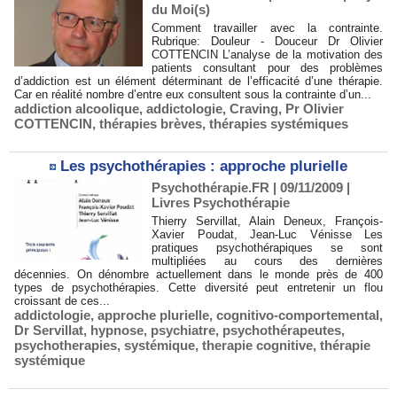
du Moi(s)
Comment travailler avec la contrainte.
Rubrique: Douleur - Douceur Dr Olivier
COTTENCIN L’analyse de la motivation des
patients consultant pour des problèmes
d’addiction est un élément déterminant de l’efficacité d’une thérapie.
Car en réalité nombre d’entre eux consultent sous la contrainte d’un...
addiction alcoolique
,
addictologie
,
Craving
,
Pr Olivier
COTTENCIN
,
thérapies brèves
,
thérapies systémiques
Les psychothérapies : approche plurielle
Psychothérapie.FR | 09/11/2009
|
Livres Psychothérapie
Thierry Servillat, Alain Deneux, François-
Xavier Poudat, Jean-Luc Vénisse Les
pratiques psychothérapiques se sont
multipliées au cours des dernières
décennies. On dénombre actuellement dans le monde près de 400
types de psychothérapies. Cette diversité peut entretenir un flou
croissant de ces...
addictologie
,
approche plurielle
,
cognitivo-comportemental
,
Dr Servillat
,
hypnose
,
psychiatre
,
psychothérapeutes
,
psychotherapies
,
systémique
,
therapie cognitive
,
thérapie
systémique