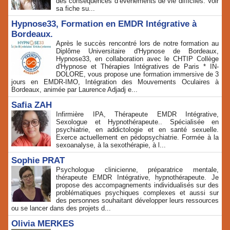
des conséquences d’événements de vie difficiles. Voir
sa fiche su...
Hypnose33, Formation en EMDR Intégrative à
Bordeaux.
Après le succès rencontré lors de notre formation au
Diplôme Universitaire d'Hypnose de Bordeaux,
Hypnose33, en collaboration avec le CHTIP Collège
d'Hypnose et Thérapies Intégratives de Paris * IN-
DOLORE, vous propose une formation immersive de 3
jours en EMDR-IMO, Intégration des Mouvements Oculaires à
Bordeaux, animée par Laurence Adjadj e...
Safia ZAH
Infirmière IPA, Thérapeute EMDR Intégrative,
Sexologue et Hypnothérapeute.. Spécialisée en
psychiatrie, en addictologie et en santé sexuelle.
Exerce actuellement en pédopsychiatrie. Formée à la
sexoanalyse, à la sexothérapie, à l...
Sophie PRAT
Psychologue clinicienne, préparatrice mentale,
thérapeute EMDR Intégrative, hypnothérapeute. Je
propose des accompagnements individualisés sur des
problématiques psychiques complexes et aussi sur
des personnes souhaitant développer leurs ressources
ou se lancer dans des projets d...
Olivia MERKES