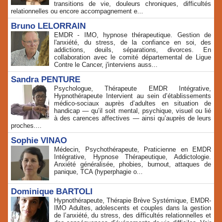
transitions de vie, douleurs chroniques, difficultés
relationnelles ou encore accompagnement e...
Bruno LELORRAIN
EMDR - IMO, hypnose thérapeutique. Gestion de
l'anxiété, du stress, de la confiance en soi, des
addictions, deuils, séparations, divorces. En
collaboration avec le comité départemental de Ligue
Contre le Cancer, j'interviens auss...
Sandra PENTURE
Psychologue, Thérapeute EMDR Intégrative,
Hypnothérapeute Intervient au sein d’établissements
médico‑sociaux auprès d’adultes en situation de
handicap — qu’il soit mental, psychique, visuel ou lié
à des carences affectives — ainsi qu’auprès de leurs
proches....
Sophie VINAO
Médecin, Psychothérapeute, Praticienne en EMDR
Intégrative, Hypnose Thérapeutique, Addictologie.
Anxiété généralisée, phobies, burnout, attaques de
panique, TCA (hyperphagie o...
Dominique BARTOLI
Hypnothérapeute, Thérapie Brève Systémique, EMDR-
IMO Adultes, adolescents et couples dans la gestion
de l’anxiété, du stress, des difficultés relationnelles et