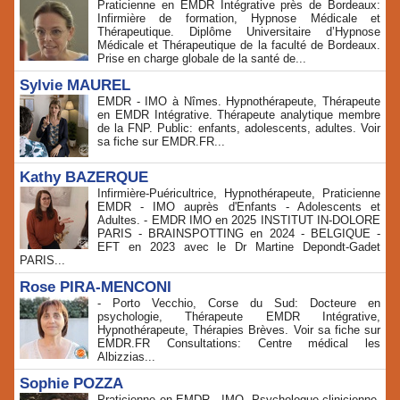
Praticienne en EMDR Intégrative près de Bordeaux:
Infirmière de formation, Hypnose Médicale et
Thérapeutique. Diplôme Universitaire d’Hypnose
Médicale et Thérapeutique de la faculté de Bordeaux.
Prise en charge globale de la santé de...
Sylvie MAUREL
EMDR - IMO à Nîmes. Hypnothérapeute, Thérapeute
en EMDR Intégrative. Thérapeute analytique membre
de la FNP. Public: enfants, adolescents, adultes. Voir
sa fiche sur EMDR.FR...
Kathy BAZERQUE
Infirmière-Puéricultrice, Hypnothérapeute, Praticienne
EMDR - IMO auprès d'Enfants - Adolescents et
Adultes. - EMDR IMO en 2025 INSTITUT IN-DOLORE
PARIS - BRAINSPOTTING en 2024 - BELGIQUE -
EFT en 2023 avec le Dr Martine Depondt-Gadet
PARIS...
Rose PIRA-MENCONI
- Porto Vecchio, Corse du Sud: Docteure en
psychologie, Thérapeute EMDR Intégrative,
Hypnothérapeute, Thérapies Brèves. Voir sa fiche sur
EMDR.FR Consultations: Centre médical les
Albizzias...
Sophie POZZA
Praticienne en EMDR - IMO, Psychologue clinicienne,