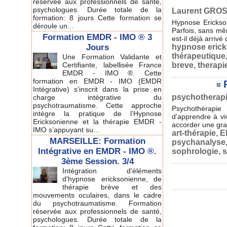
réservée aux professionnels de santé,
psychologues. Durée totale de la
Laurent GROSS
formation: 8 jours Cette formation se
Hypnose Erickso
déroule un...
Parfois, sans mê
Formation EMDR - IMO ® 3
est-il déjà arriv
Jours
hypnose eric
thérapeutique
Une Formation Validante et
Certifiante, labellisée France
breve
,
therapi
EMDR - IMO ®. Cette
formation en EMDR - IMO (EMDR
Intégrative) s’inscrit dans la prise en
psychotherapie
charge intégrative du
psychotraumatisme. Cette approche
Psychothérapie 
intègre la pratique de l’Hypnose
d'apprendre à vi
Ericksonienne et la thérapie EMDR -
accorder une gran
IMO s’appuyant su...
art-thérapie
,
E
MARSEILLE: Formation
psychanalyse
Intégrative en EMDR - IMO ®.
sophrologie
,
s
3ème Session. 3/4
Intégration d'éléments
d'hypnose ericksonienne, de
thérapie brève et des
mouvements oculaires, dans le cadre
du psychotraumatisme. Formation
réservée aux professionnels de santé,
psychologues. Durée totale de la