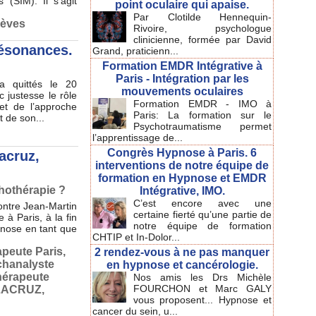
(SIM). Il s’agit
point oculaire qui apaise.
Par Clotilde Hennequin-
rèves
Rivoire, psychologue
clinicienne, formée par David
résonances.
Grand, praticienn...
Formation EMDR Intégrative à
Paris - Intégration par les
 a quittés le 20
mouvements oculaires
 justesse le rôle
Formation EMDR - IMO à
et de l’approche
Paris: La formation sur le
 de son...
Psychotraumatisme permet
l’apprentissage de...
Congrès Hypnose à Paris. 6
acruz,
interventions de notre équipe de
formation en Hypnose et EMDR
hothérapie ?
Intégrative, IMO.
C’est encore avec une
ontre Jean-Martin
certaine fierté qu’une partie de
 à Paris, à la fin
notre équipe de formation
ypnose en tant que
CHTIP et In-Dolor...
peute Paris
,
2 rendez-vous à ne pas manquer
chanalyste
en hypnose et cancérologie.
hérapeute
Nos amis les Drs Michèle
FOURCHON et Marc GALY
 LACRUZ
,
vous proposent... Hypnose et
cancer du sein, u...