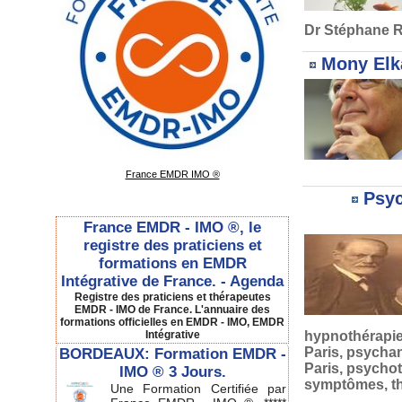
Dr Stéphane
Mony Elk
France EMDR IMO ®
Psyc
France EMDR - IMO ®, le
registre des praticiens et
formations en EMDR
Intégrative de France. - Agenda
Registre des praticiens et thérapeutes
EMDR - IMO de France. L'annuaire des
formations officielles en EMDR - IMO, EMDR
Intégrative
hypnothérapi
Paris
,
psychan
BORDEAUX: Formation EMDR -
Paris
,
psychot
IMO ® 3 Jours.
symptômes
,
t
Une Formation Certifiée par