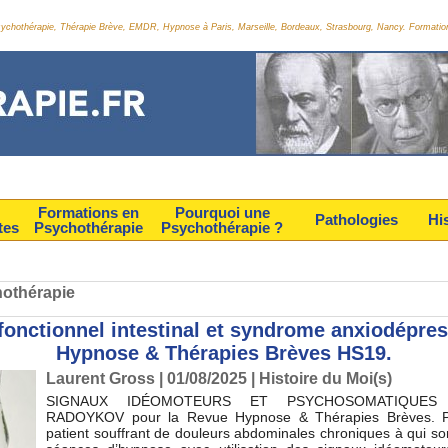
Psychothérapie, Thérapie Brève, EMDR, Hypnose à Paris, Marseille, Bordeaux, Strasbourg, Nancy. Formatio
Formations en
Pourquoi une
Pathologies
Hi
tes
Psychothérapie
Psychothérapie ?
nothérapie
fonctionnel intestinal et syndrome anxiodépres
Hypnose & Thérapies Brèves HS19.
Laurent Gross
| 01/08/2025
|
Histoire du Moi(s)
SIGNAUX IDÉOMOTEURS ET PSYCHOSOMATIQUES 
RADOYKOV pour la Revue Hypnose & Thérapies Brèves. Pr
patient souffrant de douleurs abdominales chroniques à qui s