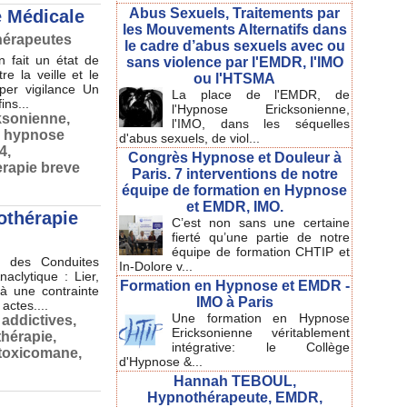
Abus Sexuels, Traitements par
e Médicale
les Mouvements Alternatifs dans
hérapeutes
le cadre d’abus sexuels avec ou
n fait un état de
sans violence par l'EMDR, l'IMO
e la veille et le
ou l'HTSMA
per vigilance Un
La place de l'EMDR, de
ins...
l'Hypnose Ericksonienne,
ksonienne
,
l'IMO, dans les séquelles
,
hypnose
d'abus sexuels, de viol...
4
,
Congrès Hypnose et Douleur à
erapie breve
Paris. 7 interventions de notre
équipe de formation en Hypnose
et EMDR, IMO.
othérapie
C’est non sans une certaine
fierté qu’une partie de notre
équipe de formation CHTIP et
t des Conduites
In-Dolore v...
aclytique : Lier,
Formation en Hypnose et EMDR -
à une contrainte
IMO à Paris
actes....
Une formation en Hypnose
 addictives
,
Ericksonienne véritablement
hérapie
,
intégrative: le Collège
toxicomane
,
d'Hypnose &...
Hannah TEBOUL,
Hypnothérapeute, EMDR,