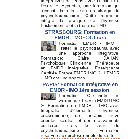
Intégratives de Paris avec l'Institut In-
Dolore et Hypnotim, une formation qui
s’inscrit dans la prise en charge du
psychotraumatisme. Cette approche
intègre la pratique de l’hypnose
Ericksonienne et la thérapie EMD...
STRASBOURG: Formation en
EMDR - IMO ® 3 Jours
Formation EMDR - IMO :
Traiter le psychotrauma avec
une approche intégrative.
Formatrice: Claire DAHAN,
Psychologue Clinicienne, Thérapeute
en EMDR Intégrative. Enseignante
Certifiée France EMDR IMO ®. L’EMDR
- IMO est une approch...
PARIS: Formation Intégrative en
EMDR - IMO 1ère session.
Formation Certifiante et
validée par France EMDR IMO
®. Formation en EMDR - IMO avec
Intégration d'éléments d'hypnose
ericksonienne, de thérapie brève
orientée solution et des mouvements
oculaires, dans le cadre du
psychotraumatisme. Formation
réservée aux professionnels de santé...