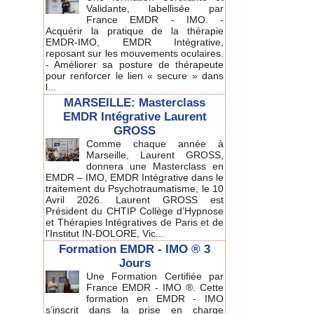
Validante, labellisée par
France EMDR - IMO. -
Acquérir la pratique de la thérapie
EMDR-IMO, EMDR Intégrative,
reposant sur les mouvements oculaires.
- Améliorer sa posture de thérapeute
pour renforcer le lien « secure » dans
l...
MARSEILLE: Masterclass
EMDR Intégrative Laurent
GROSS
Comme chaque année à
Marseille, Laurent GROSS,
donnera une Masterclass en
EMDR – IMO, EMDR Intégrative dans le
traitement du Psychotraumatisme, le 10
Avril 2026. Laurent GROSS est
Président du CHTIP Collège d’Hypnose
et Thérapies Intégratives de Paris et de
l'Institut IN-DOLORE, Vic...
Formation EMDR - IMO ® 3
Jours
Une Formation Certifiée par
France EMDR - IMO ®. Cette
formation en EMDR - IMO
s’inscrit dans la prise en charge