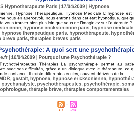
 Hypnotherapeute Paris | 17/04/2009
|
Hypnose
nienne, Hypnose Thérapeutique, Hypnose Médicale L’ hypnose est un
me nous en apercevoir, nous entrons dans cet état hypnotique, quelqu
é de vous trouver bien plus loin que vous ne l’imaginiez sur l’autoroute ?
ksonienne
,
hypnose ericksonienne paris
,
hypnose médicale
,
hypnose therapeutique paris
,
hypnothérapeute
,
hypnothér
e breve paris
,
therapies breves paris
Psychothérapie: A quoi sert une psychothérapi
.fr | 16/04/2009
|
Pourquoi une Psychothérapie ?
Psychothérapeutes Thérapies La psychothérapie permet au patient
vre avec ses difficultés, grâce à un dialogue avec le thérapeute, ce q
de confiance. Il existe differentes écoles, souvent dérivées de la...
MDR
,
gestalt
,
hypnose
,
hypnose ericksonienne
,
hypnothér
,
psychanalyste
,
psychothérapeutes
,
psychothérapie
,
soma
ophrologue
,
thérapie brève
,
thérapies comportementales