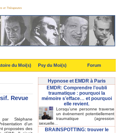
ns et Thérapeutes
stoire du Moi(s)
Psy du Moi(s)
Forum
Hypnose et EMDR à Paris
EMDR: Comprendre l’oubli
traumatique : pourquoi la
sif. Revue
mémoire s’efface… et pourquoi
elle revient.
Lorsqu’une personne traverse
un événement potentiellement
traumatique (agression
par Stéphane
sexuelle...
ésentation d’un
ont proposées des
BRAINSPOTTING: trouver le