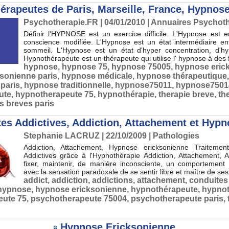
érapeutes de Paris, Marseille, France, Hypnos
Psychotherapie.FR | 04/01/2010
|
Annuaires Psychot
Définir l'HYPNOSE est un exercice difficile. L'Hypnose est e
conscience modifiée. L'Hypnose est un état intermédiaire entr
sommeil. L'Hypnose est un état d'hyper concentration, d'hy
Hypnothérapeute est un thérapeute qui utilise l' hypnose à des f
hypnose
,
hypnose 75
,
hypnose 75005
,
hypnose eric
sonienne paris
,
hypnose médicale
,
hypnose thérapeutique
 paris
,
hypnose traditionnelle
,
hypnose75011
,
hypnose7501
ute
,
hypnotherapeute 75
,
hypnothérapie
,
therapie breve
,
th
s breves paris
es Addictives, Addiction, Attachement et Hypn
Stephanie LACRUZ
| 22/10/2009
|
Pathologies
Addiction, Attachement, Hypnose ericksonienne Traitemen
Addictives grâce à l'Hypnothérapie Addiction, Attachement, An
fixer, maintenir, de manière inconsciente, un comportement 
avec la sensation paradoxale de se sentir libre et maître de ses 
addict
,
addiction
,
addictions
,
attachement
,
conduites
hypnose
,
hypnose ericksonienne
,
hypnothérapeute
,
hypnot
eute 75
,
psychotherapeute 75004
,
psychotherapeute paris
,
Hypnose Ericksonienne