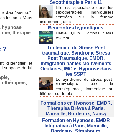
Sexothérapie à Paris 11
Elle est spécialisée dans les
sexothérapies individuelles
 état "naturel".
centrées sur la femme
es instants. Vous
uniquement, ains...
…...
,
hypnose
Rencontres hypnotiques.
apie
,
therapie
Daniel Quin. Editions Satas
Avec so...
Traitement du Stress Post
e ?
traumatique, Syndrome Stress
Post Traumatique, EMDR,
 d'identifier et
Integration par les Mouvements
ui suppose de lui
Oculaires, IMO et Hypnose dans
les SSPT
apie
,
Le Syndrome du stress post-
tothérapies
,
traumatique est la
conséquence, immédiate ou
différée, sur le pla...
Formations en Hypnose, EMDR,
Thérapies Brèves à Paris,
Marseille, Bordeaux, Nancy
Formation en Hypnose, EMDR
Intégrative à Paris, Marseille,
Bordeaux, Strasbourg.