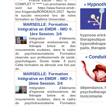
France EMDR - IMO ®. *****
Hypnoth
COMPLET !!! ***** Les prochaines dates
sont sur https://www.france-emdr-
imo.fr/agenda/BORDEAUX-2027 Après
le succès rencontré lors de notre
formation au Diplôme Universitair...
MARSEILLE: Formation
Intégrative en EMDR - IMO ®.
1ère Session. 1/4
hypnose erick
Intégration d'éléments
therapeutique
d'hypnose ericksonienne, de
hypnothérape
thérapie brève et des
paris
,
therapie
mouvements oculaires, dans le cadre
du psychotraumatisme. Formation
Conduit
réservée aux professionnels de santé,
psychologues. Durée totale: 8 jours
Cette formation se déroule une fois par
an...
MARSEILLE: Formation
Intégrative en EMDR - IMO ®.
2ème Session. 2/4
dépendance
,
Intégration d'éléments
d'hypnose ericksonienne, de
psychotherap
thérapie brève et des
toxicomanie
mouvements oculaires, dans le cadre
du psychotraumatisme. Formation