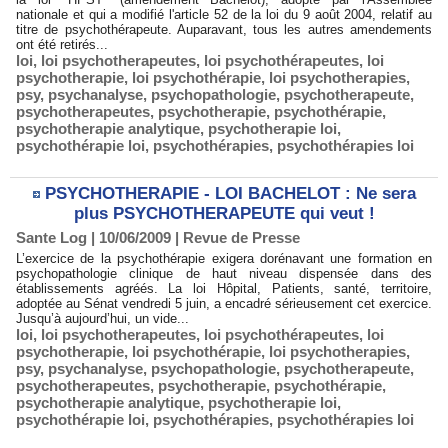
nationale et qui a modifié l'article 52 de la loi du 9 août 2004, relatif au
titre de psychothérapeute. Auparavant, tous les autres amendements
ont été retirés...
loi
,
loi psychotherapeutes
,
loi psychothérapeutes
,
loi
psychotherapie
,
loi psychothérapie
,
loi psychotherapies
,
psy
,
psychanalyse
,
psychopathologie
,
psychotherapeute
,
psychotherapeutes
,
psychotherapie
,
psychothérapie
,
psychotherapie analytique
,
psychotherapie loi
,
psychothérapie loi
,
psychothérapies
,
psychothérapies loi
PSYCHOTHERAPIE - LOI BACHELOT : Ne sera
plus PSYCHOTHERAPEUTE qui veut !
Sante Log | 10/06/2009
|
Revue de Presse
L’exercice de la psychothérapie exigera dorénavant une formation en
psychopathologie clinique de haut niveau dispensée dans des
établissements agréés. La loi Hôpital, Patients, santé, territoire,
adoptée au Sénat vendredi 5 juin, a encadré sérieusement cet exercice.
Jusqu’à aujourd’hui, un vide...
loi
,
loi psychotherapeutes
,
loi psychothérapeutes
,
loi
psychotherapie
,
loi psychothérapie
,
loi psychotherapies
,
psy
,
psychanalyse
,
psychopathologie
,
psychotherapeute
,
psychotherapeutes
,
psychotherapie
,
psychothérapie
,
psychotherapie analytique
,
psychotherapie loi
,
psychothérapie loi
,
psychothérapies
,
psychothérapies loi