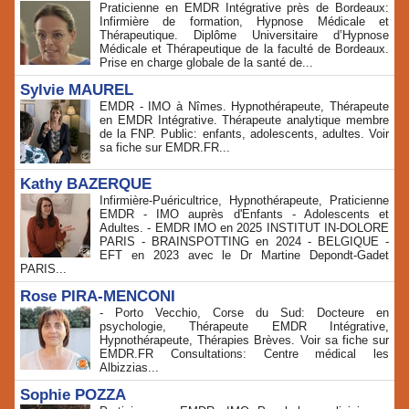
Praticienne en EMDR Intégrative près de Bordeaux:
Infirmière de formation, Hypnose Médicale et
Thérapeutique. Diplôme Universitaire d’Hypnose
Médicale et Thérapeutique de la faculté de Bordeaux.
Prise en charge globale de la santé de...
Sylvie MAUREL
EMDR - IMO à Nîmes. Hypnothérapeute, Thérapeute
en EMDR Intégrative. Thérapeute analytique membre
de la FNP. Public: enfants, adolescents, adultes. Voir
sa fiche sur EMDR.FR...
Kathy BAZERQUE
Infirmière-Puéricultrice, Hypnothérapeute, Praticienne
EMDR - IMO auprès d'Enfants - Adolescents et
Adultes. - EMDR IMO en 2025 INSTITUT IN-DOLORE
PARIS - BRAINSPOTTING en 2024 - BELGIQUE -
EFT en 2023 avec le Dr Martine Depondt-Gadet
PARIS...
Rose PIRA-MENCONI
- Porto Vecchio, Corse du Sud: Docteure en
psychologie, Thérapeute EMDR Intégrative,
Hypnothérapeute, Thérapies Brèves. Voir sa fiche sur
EMDR.FR Consultations: Centre médical les
Albizzias...
Sophie POZZA