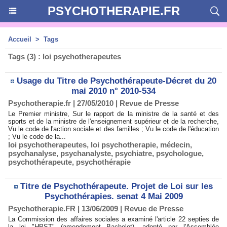
PSYCHOTHERAPIE.FR
Accueil
>
Tags
Tags (3) : loi psychotherapeutes
Usage du Titre de Psychothérapeute-Décret du 20
mai 2010 n° 2010-534
Psychotherapie.fr | 27/05/2010
|
Revue de Presse
Le Premier ministre, Sur le rapport de la ministre de la santé et des
sports et de la ministre de l'enseignement supérieur et de la recherche,
Vu le code de l'action sociale et des familles ; Vu le code de l'éducation
; Vu le code de la...
loi psychotherapeutes
,
loi psychotherapie
,
médecin
,
psychanalyse
,
psychanalyste
,
psychiatre
,
psychologue
,
psychothérapeute
,
psychothérapie
Titre de Psychothérapeute. Projet de Loi sur les
Psychothérapies. senat 4 Mai 2009
Psychotherapie.FR | 13/06/2009
|
Revue de Presse
La Commission des affaires sociales a examiné l'article 22 septies de
la loi "HPST" (amendement Bachelot), adopté par l'Assemblée