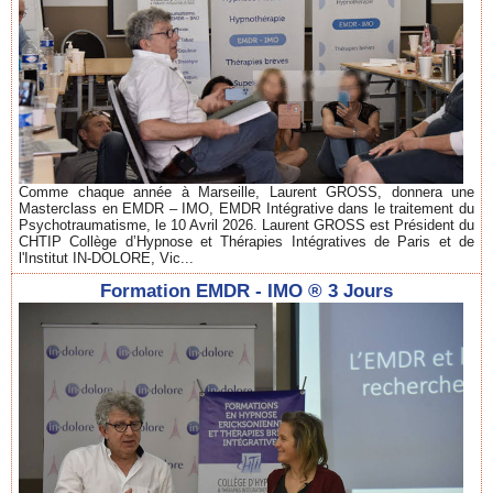
Comme chaque année à Marseille, Laurent GROSS, donnera une
Masterclass en EMDR – IMO, EMDR Intégrative dans le traitement du
Psychotraumatisme, le 10 Avril 2026. Laurent GROSS est Président du
CHTIP Collège d’Hypnose et Thérapies Intégratives de Paris et de
l'Institut IN-DOLORE, Vic...
Formation EMDR - IMO ® 3 Jours