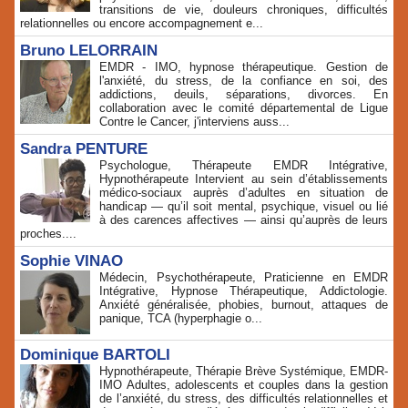
transitions de vie, douleurs chroniques, difficultés
relationnelles ou encore accompagnement e...
Bruno LELORRAIN
EMDR - IMO, hypnose thérapeutique. Gestion de
l'anxiété, du stress, de la confiance en soi, des
addictions, deuils, séparations, divorces. En
collaboration avec le comité départemental de Ligue
Contre le Cancer, j'interviens auss...
Sandra PENTURE
Psychologue, Thérapeute EMDR Intégrative,
Hypnothérapeute Intervient au sein d’établissements
médico‑sociaux auprès d’adultes en situation de
handicap — qu’il soit mental, psychique, visuel ou lié
à des carences affectives — ainsi qu’auprès de leurs
proches....
Sophie VINAO
Médecin, Psychothérapeute, Praticienne en EMDR
Intégrative, Hypnose Thérapeutique, Addictologie.
Anxiété généralisée, phobies, burnout, attaques de
panique, TCA (hyperphagie o...
Dominique BARTOLI
Hypnothérapeute, Thérapie Brève Systémique, EMDR-
IMO Adultes, adolescents et couples dans la gestion
de l’anxiété, du stress, des difficultés relationnelles et