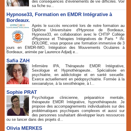
des conséquences d’événements de vie difficiles. Voir
sa fiche su...
Hypnose33, Formation en EMDR Intégrative à
Bordeaux.
Après le succès rencontré lors de notre formation au
Diplôme Universitaire d'Hypnose de Bordeaux,
Hypnose33, en collaboration avec le CHTIP Collège
d'Hypnose et Thérapies Intégratives de Paris * IN-
DOLORE, vous propose une formation immersive de 3
jours en EMDR-IMO, Intégration des Mouvements Oculaires à
Bordeaux, animée par Laurence Adjadj e...
Safia ZAH
Infirmière IPA, Thérapeute EMDR Intégrative,
Sexologue et Hypnothérapeute.. Spécialisée en
psychiatrie, en addictologie et en santé sexuelle.
Exerce actuellement en pédopsychiatrie. Formée à la
sexoanalyse, à la sexothérapie, à l...
Sophie PRAT
Psychologue clinicienne, préparatrice mentale,
thérapeute EMDR Intégrative, hypnothérapeute. Je
propose des accompagnements individualisés sur des
problématiques psychiques complexes et aussi sur
des personnes souhaitant développer leurs ressources
ou se lancer dans des projets d...
Olivia MERKES