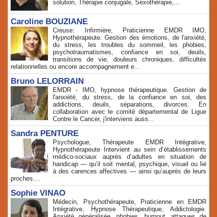
solution, Thérapie conjugale, Sexothérapie,...
Caroline BOUZIANE
Creuse: Infirmière, Praticienne EMDR IMO,
Hypnothérapeute. Gestion des émotions, de l'anxiété,
du stress, les troubles du sommeil, les phobies,
psychotraumatismes, confiance en soi, deuils,
transitions de vie, douleurs chroniques, difficultés
relationnelles ou encore accompagnement e...
Bruno LELORRAIN
EMDR - IMO, hypnose thérapeutique. Gestion de
l'anxiété, du stress, de la confiance en soi, des
addictions, deuils, séparations, divorces. En
collaboration avec le comité départemental de Ligue
Contre le Cancer, j'interviens auss...
Sandra PENTURE
Psychologue, Thérapeute EMDR Intégrative,
Hypnothérapeute Intervient au sein d’établissements
médico‑sociaux auprès d’adultes en situation de
handicap — qu’il soit mental, psychique, visuel ou lié
à des carences affectives — ainsi qu’auprès de leurs
proches....
Sophie VINAO
Médecin, Psychothérapeute, Praticienne en EMDR
Intégrative, Hypnose Thérapeutique, Addictologie.
Anxiété généralisée, phobies, burnout, attaques de