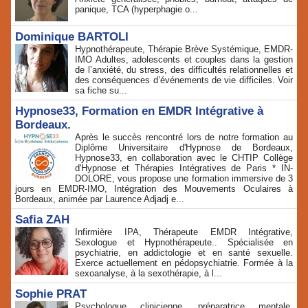
panique, TCA (hyperphagie o...
Dominique BARTOLI
Hypnothérapeute, Thérapie Brève Systémique, EMDR-
IMO Adultes, adolescents et couples dans la gestion
de l’anxiété, du stress, des difficultés relationnelles et
des conséquences d’événements de vie difficiles. Voir
sa fiche su...
Hypnose33, Formation en EMDR Intégrative à
Bordeaux.
Après le succès rencontré lors de notre formation au
Diplôme Universitaire d'Hypnose de Bordeaux,
Hypnose33, en collaboration avec le CHTIP Collège
d'Hypnose et Thérapies Intégratives de Paris * IN-
DOLORE, vous propose une formation immersive de 3
jours en EMDR-IMO, Intégration des Mouvements Oculaires à
Bordeaux, animée par Laurence Adjadj e...
Safia ZAH
Infirmière IPA, Thérapeute EMDR Intégrative,
Sexologue et Hypnothérapeute.. Spécialisée en
psychiatrie, en addictologie et en santé sexuelle.
Exerce actuellement en pédopsychiatrie. Formée à la
sexoanalyse, à la sexothérapie, à l...
Sophie PRAT
Psychologue clinicienne, préparatrice mentale,