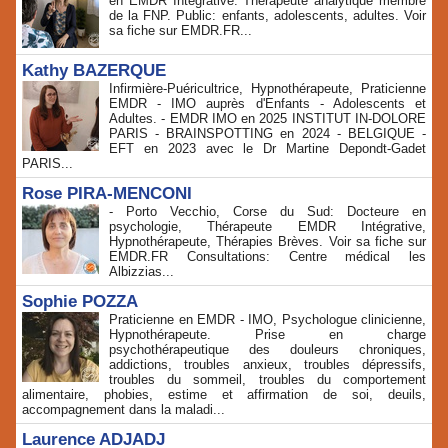
en EMDR Intégrative. Thérapeute analytique membre
de la FNP. Public: enfants, adolescents, adultes. Voir
sa fiche sur EMDR.FR...
Kathy BAZERQUE
Infirmière-Puéricultrice, Hypnothérapeute, Praticienne
EMDR - IMO auprès d'Enfants - Adolescents et
Adultes. - EMDR IMO en 2025 INSTITUT IN-DOLORE
PARIS - BRAINSPOTTING en 2024 - BELGIQUE -
EFT en 2023 avec le Dr Martine Depondt-Gadet
PARIS...
Rose PIRA-MENCONI
- Porto Vecchio, Corse du Sud: Docteure en
psychologie, Thérapeute EMDR Intégrative,
Hypnothérapeute, Thérapies Brèves. Voir sa fiche sur
EMDR.FR Consultations: Centre médical les
Albizzias...
Sophie POZZA
Praticienne en EMDR - IMO, Psychologue clinicienne,
Hypnothérapeute. Prise en charge
psychothérapeutique des douleurs chroniques,
addictions, troubles anxieux, troubles dépressifs,
troubles du sommeil, troubles du comportement
alimentaire, phobies, estime et affirmation de soi, deuils,
accompagnement dans la maladi...
Laurence ADJADJ