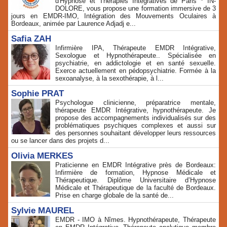
d'Hypnose et Thérapies Intégratives de Paris * IN-
DOLORE, vous propose une formation immersive de 3
jours en EMDR-IMO, Intégration des Mouvements Oculaires à
Bordeaux, animée par Laurence Adjadj e...
Safia ZAH
Infirmière IPA, Thérapeute EMDR Intégrative,
Sexologue et Hypnothérapeute.. Spécialisée en
psychiatrie, en addictologie et en santé sexuelle.
Exerce actuellement en pédopsychiatrie. Formée à la
sexoanalyse, à la sexothérapie, à l...
Sophie PRAT
Psychologue clinicienne, préparatrice mentale,
thérapeute EMDR Intégrative, hypnothérapeute. Je
propose des accompagnements individualisés sur des
problématiques psychiques complexes et aussi sur
des personnes souhaitant développer leurs ressources
ou se lancer dans des projets d...
Olivia MERKES
Praticienne en EMDR Intégrative près de Bordeaux:
Infirmière de formation, Hypnose Médicale et
Thérapeutique. Diplôme Universitaire d’Hypnose
Médicale et Thérapeutique de la faculté de Bordeaux.
Prise en charge globale de la santé de...
Sylvie MAUREL
EMDR - IMO à Nîmes. Hypnothérapeute, Thérapeute