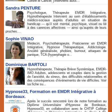
Contre le Cancer, j'interviens auss...
Sandra PENTURE
Psychologue, Thérapeute EMDR Intégrative,
Hypnothérapeute Intervient au sein d’établissements
médico‑sociaux auprès d’adultes en situation de
handicap — qu’il soit mental, psychique, visuel ou lié
à des carences affectives — ainsi qu’auprès de leurs
proches....
Sophie VINAO
Médecin, Psychothérapeute, Praticienne en EMDR
Intégrative, Hypnose Thérapeutique, Addictologie.
Anxiété généralisée, phobies, burnout, attaques de
panique, TCA (hyperphagie o...
Dominique BARTOLI
Hypnothérapeute, Thérapie Brève Systémique, EMDR-
IMO Adultes, adolescents et couples dans la gestion
de l’anxiété, du stress, des difficultés relationnelles et
des conséquences d’événements de vie difficiles. Voir
sa fiche su...
Hypnose33, Formation en EMDR Intégrative à
Bordeaux.
Après le succès rencontré lors de notre formation au
Diplôme Universitaire d'Hypnose de Bordeaux,
Hypnose33, en collaboration avec le CHTIP Collège