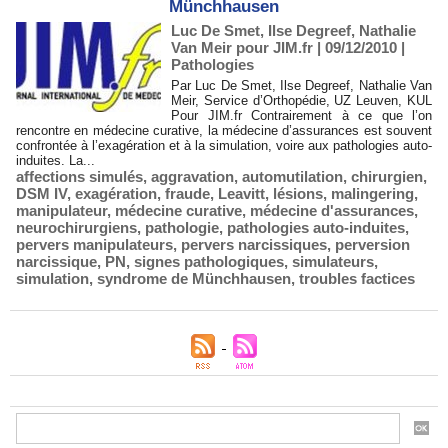
Münchhausen
Luc De Smet, Ilse Degreef, Nathalie
Van Meir pour JIM.fr | 09/12/2010
|
Pathologies
Par Luc De Smet, Ilse Degreef, Nathalie Van
Meir, Service d’Orthopédie, UZ Leuven, KUL
Pour JIM.fr Contrairement à ce que l’on
rencontre en médecine curative, la médecine d’assurances est souvent
confrontée à l’exagération et à la simulation, voire aux pathologies auto-
induites. La...
affections simulés
,
aggravation
,
automutilation
,
chirurgien
,
DSM IV
,
exagération
,
fraude
,
Leavitt
,
lésions
,
malingering
,
manipulateur
,
médecine curative
,
médecine d'assurances
,
neurochirurgiens
,
pathologie
,
pathologies auto-induites
,
pervers manipulateurs
,
pervers narcissiques
,
perversion
narcissique
,
PN
,
signes pathologiques
,
simulateurs
,
simulation
,
syndrome de Münchhausen
,
troubles factices