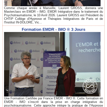
Comme chaque année à Marseille, Laurent GROSS, donnera une
Masterclass en EMDR – IMO, EMDR Intégrative dans le traitement du
Psychotraumatisme, le 10 Avril 2026. Laurent GROSS est Président du
CHTIP Collège d’Hypnose et Thérapies Intégratives de Paris et de
l'Institut IN-DOLORE, Vic...
Formation EMDR - IMO ® 3 Jours
Une Formation Certifiée par France EMDR - IMO ®. Cette formation en
EMDR - IMO s’inscrit dans la prise en charge intégrative du
psychotraumatisme. Cette approche intègre la pratique de l’Hypnose