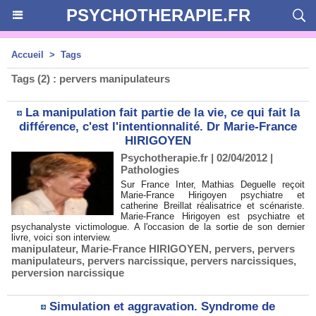
PSYCHOTHERAPIE.FR
Accueil
>
Tags
Tags (2) : pervers manipulateurs
La manipulation fait partie de la vie, ce qui fait la
différence, c'est l'intentionnalité. Dr Marie-France
HIRIGOYEN
Psychotherapie.fr | 02/04/2012
|
Pathologies
Sur France Inter, Mathias Deguelle reçoit
Marie-France Hirigoyen psychiatre et
catherine Breillat réalisatrice et scénariste.
Marie-France Hirigoyen est psychiatre et
psychanalyste victimologue. A l'occasion de la sortie de son dernier
livre, voici son interview.
manipulateur
,
Marie-France HIRIGOYEN
,
pervers
,
pervers
manipulateurs
,
pervers narcissique
,
pervers narcissiques
,
perversion narcissique
Simulation et aggravation. Syndrome de