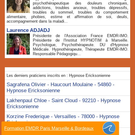
psychothérapeutique des douleurs chroniques,
addictions, troubles anxieux, troubles dépressifs,
troubles du sommeil, troubles du comportement
alimentaire, phobies, estime et affirmation de soi, deuils,
accompagnement dans la maladi...
Laurence ADJADJ
Présidente de l'Association France EMDR-IMO.
Présidente de l'Institut HYPNOTIM à Marseille.
Psychologue, Psychothérapeute. DU d'Hypnose
Médicale. Hypnothérapeute, Thérapeute EMDR-IMO.
Responsable Pédagogiqu...
Les derniers praticiens inscrits en : Hypnose Ericksonienne
Sagrafena Olivier - Haucourt Moulaine - 54860 -
Hypnose Ericksonienne
Lakhenpaul Chloe - Saint Cloud - 92210 - Hypnose
Ericksonienne
Korzine Frederique - Versailles - 78000 - Hypnose
Ericksonienne
Formation EMDR Paris Marseille & Bordeaux
Remy Emilie - Marly - 57155 - Hypnose