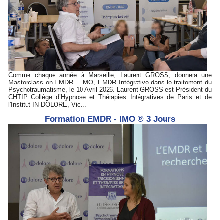
Comme chaque année à Marseille, Laurent GROSS, donnera une
Masterclass en EMDR – IMO, EMDR Intégrative dans le traitement du
Psychotraumatisme, le 10 Avril 2026. Laurent GROSS est Président du
CHTIP Collège d’Hypnose et Thérapies Intégratives de Paris et de
l'Institut IN-DOLORE, Vic...
Formation EMDR - IMO ® 3 Jours