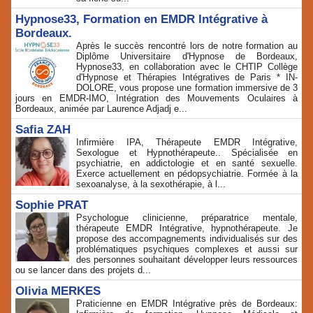
Hypnose33, Formation en EMDR Intégrative à
Bordeaux.
Après le succès rencontré lors de notre formation au
Diplôme Universitaire d'Hypnose de Bordeaux,
Hypnose33, en collaboration avec le CHTIP Collège
d'Hypnose et Thérapies Intégratives de Paris * IN-
DOLORE, vous propose une formation immersive de 3
jours en EMDR-IMO, Intégration des Mouvements Oculaires à
Bordeaux, animée par Laurence Adjadj e...
Safia ZAH
Infirmière IPA, Thérapeute EMDR Intégrative,
Sexologue et Hypnothérapeute.. Spécialisée en
psychiatrie, en addictologie et en santé sexuelle.
Exerce actuellement en pédopsychiatrie. Formée à la
sexoanalyse, à la sexothérapie, à l...
Sophie PRAT
Psychologue clinicienne, préparatrice mentale,
thérapeute EMDR Intégrative, hypnothérapeute. Je
propose des accompagnements individualisés sur des
problématiques psychiques complexes et aussi sur
des personnes souhaitant développer leurs ressources
ou se lancer dans des projets d...
Olivia MERKES
Praticienne en EMDR Intégrative près de Bordeaux: