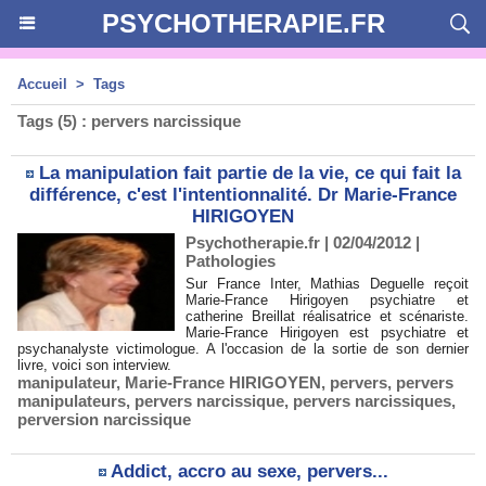
PSYCHOTHERAPIE.FR
Accueil
>
Tags
Tags (5) : pervers narcissique
La manipulation fait partie de la vie, ce qui fait la
différence, c'est l'intentionnalité. Dr Marie-France
HIRIGOYEN
Psychotherapie.fr | 02/04/2012
|
Pathologies
Sur France Inter, Mathias Deguelle reçoit
Marie-France Hirigoyen psychiatre et
catherine Breillat réalisatrice et scénariste.
Marie-France Hirigoyen est psychiatre et
psychanalyste victimologue. A l'occasion de la sortie de son dernier
livre, voici son interview.
manipulateur
,
Marie-France HIRIGOYEN
,
pervers
,
pervers
manipulateurs
,
pervers narcissique
,
pervers narcissiques
,
perversion narcissique
Addict, accro au sexe, pervers...