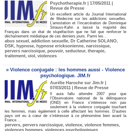
Psychotherapie.fr | 17/05/2011
|
Revue de Presse
Un excellent article du Journal International
de Medecine sur les addictions sexuelles.
L’arrestation et l’incarcération de Dominique
Strauss-Kahn a laissé la majorité des
Français dans un état de stupéfaction que ne fait que renforcer le
déchaînement médiatique de ces derniers jours. Parmi les...
abus sexuel
,
addiction sexuelle
,
Dr Catherine SOLANO
,
DSK
,
hypnose
,
hypnose ericksonienne
,
narcissique
,
pervers narcissique
,
pouvoir
,
seducteur
,
therapie
,
traitement
,
viol
,
violences
Violence conjugale : les hommes aussi - Violence
psychologique. JIM.fr
Aurélie Haroche sur Jim.fr |
07/03/2011
|
Revue de Presse
Il aura fallu attendre 2007 pour que
l’Observatoire national de la délinquance
(OND) en France s’intéresse non pas
seulement à la violence conjugale touchant
les femmes, mais également à celle affectant les hommes. D’autres
pays ont eu à cœur de s’intéresser à ce phénomène bien avant la
France....
pervers
,
pervers narcissique
,
violence
,
violence femmes
,
violences hommes
,
violences psychologiques