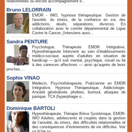
relationnelles ou encore accompagnement e...
Bruno LELORRAIN
EMDR - IMO, hypnose thérapeutique. Gestion de
l'anxiété, du stress, de la confiance en soi, des
addictions, deuils, séparations, divorces. En
collaboration avec le comité départemental de Ligue
Contre le Cancer, j'interviens auss...
Sandra PENTURE
Psychologue, Thérapeute EMDR Intégrative,
Hypnothérapeute Intervient au sein d’établissements
médico‑sociaux auprès d’adultes en situation de
handicap — qu’il soit mental, psychique, visuel ou lié
à des carences affectives — ainsi qu’auprès de leurs
proches....
Sophie VINAO
Médecin, Psychothérapeute, Praticienne en EMDR
Intégrative, Hypnose Thérapeutique, Addictologie.
Anxiété généralisée, phobies, burnout, attaques de
panique, TCA (hyperphagie o...
Dominique BARTOLI
Hypnothérapeute, Thérapie Brève Systémique, EMDR-
IMO Adultes, adolescents et couples dans la gestion
de l’anxiété, du stress, des difficultés relationnelles et
des conséquences d’événements de vie difficiles. Voir
sa fiche su...