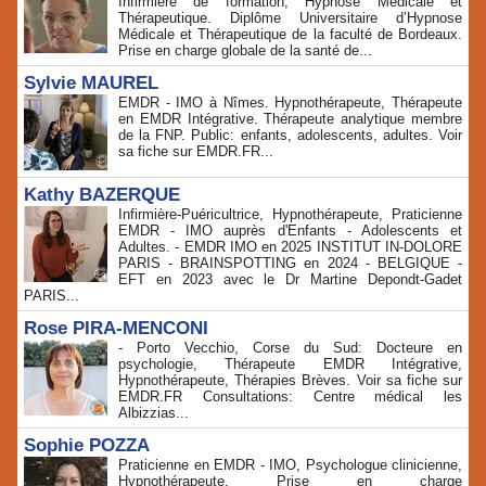
Infirmière de formation, Hypnose Médicale et
Thérapeutique. Diplôme Universitaire d’Hypnose
Médicale et Thérapeutique de la faculté de Bordeaux.
Prise en charge globale de la santé de...
Sylvie MAUREL
EMDR - IMO à Nîmes. Hypnothérapeute, Thérapeute
en EMDR Intégrative. Thérapeute analytique membre
de la FNP. Public: enfants, adolescents, adultes. Voir
sa fiche sur EMDR.FR...
Kathy BAZERQUE
Infirmière-Puéricultrice, Hypnothérapeute, Praticienne
EMDR - IMO auprès d'Enfants - Adolescents et
Adultes. - EMDR IMO en 2025 INSTITUT IN-DOLORE
PARIS - BRAINSPOTTING en 2024 - BELGIQUE -
EFT en 2023 avec le Dr Martine Depondt-Gadet
PARIS...
Rose PIRA-MENCONI
- Porto Vecchio, Corse du Sud: Docteure en
psychologie, Thérapeute EMDR Intégrative,
Hypnothérapeute, Thérapies Brèves. Voir sa fiche sur
EMDR.FR Consultations: Centre médical les
Albizzias...
Sophie POZZA
Praticienne en EMDR - IMO, Psychologue clinicienne,
Hypnothérapeute. Prise en charge