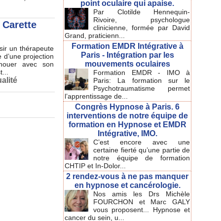
point oculaire qui apaise.
Par Clotilde Hennequin-
Rivoire, psychologue
 Carette
clinicienne, formée par David
Grand, praticienn...
Formation EMDR Intégrative à
sir un thérapeute
Paris - Intégration par les
 d’une projection
mouvements oculaires
e nouer avec son
...
Formation EMDR - IMO à
alité
Paris: La formation sur le
Psychotraumatisme permet
l’apprentissage de...
Congrès Hypnose à Paris. 6
interventions de notre équipe de
formation en Hypnose et EMDR
Intégrative, IMO.
C’est encore avec une
certaine fierté qu’une partie de
notre équipe de formation
CHTIP et In-Dolor...
2 rendez-vous à ne pas manquer
en hypnose et cancérologie.
Nos amis les Drs Michèle
FOURCHON et Marc GALY
vous proposent... Hypnose et
cancer du sein, u...