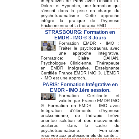
Intégratives de Paris avec l'Institut In-
Dolore et Hypnotim, une formation qui
s’inscrit dans la prise en charge du
psychotraumatisme. Cette approche
intègre la pratique de l’hypnose
Ericksonienne et la thérapie EMD...
STRASBOURG: Formation en
EMDR - IMO ® 3 Jours
Formation EMDR - IMO :
Traiter le psychotrauma avec
une approche intégrative.
Formatrice: Claire DAHAN,
Psychologue Clinicienne, Thérapeute
en EMDR Intégrative. Enseignante
Certifiée France EMDR IMO ®. L’EMDR
- IMO est une approch...
PARIS: Formation Intégrative en
EMDR - IMO 1ère session.
Formation Certifiante et
validée par France EMDR IMO
®. Formation en EMDR - IMO avec
Intégration d'éléments d'hypnose
ericksonienne, de thérapie brève
orientée solution et des mouvements
oculaires, dans le cadre du
psychotraumatisme. Formation
réservée aux professionnels de santé...