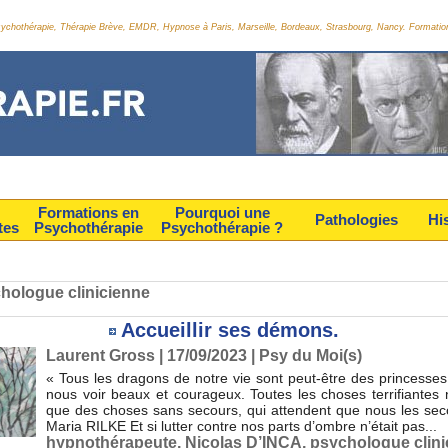
Psychothérapie, Thérapie Brève, EMDR, Hypnose à Paris, Marseille, Bordeaux, Strasbourg, Nancy. Formatio
Formations en
Pourquoi une
Pathologies
Hi
tes
Psychothérapie
Psychothérapie ?
chologue clinicienne
Accueillir ses démons.
Laurent Gross
| 17/09/2023
|
Psy du Moi(s)
« Tous les dragons de notre vie sont peut-être des princesses
nous voir beaux et courageux. Toutes les choses terrifiantes 
que des choses sans secours, qui attendent que nous les sec
Maria RILKE Et si lutter contre nos parts d’ombre n’était pas...
hypnothérapeute
,
Nicolas D’INCA
,
psychologue clini