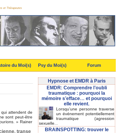
ns et Thérapeutes
stoire du Moi(s)
Psy du Moi(s)
Forum
Hypnose et EMDR à Paris
EMDR: Comprendre l’oubli
traumatique : pourquoi la
mémoire s’efface… et pourquoi
elle revient.
Lorsqu’une personne traverse
 qui attendent de
un événement potentiellement
ne sont peut-être
traumatique (agression
ourions. » Rainer
sexuelle...
BRAINSPOTTING: trouver le
cienne
,
transe