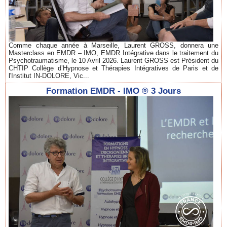
Comme chaque année à Marseille, Laurent GROSS, donnera une
Masterclass en EMDR – IMO, EMDR Intégrative dans le traitement du
Psychotraumatisme, le 10 Avril 2026. Laurent GROSS est Président du
CHTIP Collège d’Hypnose et Thérapies Intégratives de Paris et de
l'Institut IN-DOLORE, Vic...
Formation EMDR - IMO ® 3 Jours