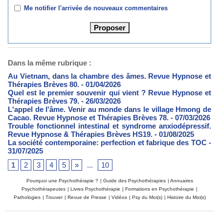
Me notifier l'arrivée de nouveaux commentaires
Dans la même rubrique :
Au Vietnam, dans la chambre des âmes. Revue Hypnose et
Thérapies Brèves 80.
- 01/04/2026
Quel est le premier souvenir qui vient ? Revue Hypnose et
Thérapies Brèves 79.
- 26/03/2026
L'appel de l'âme. Venir au monde dans le village Hmong de
Cacao. Revue Hypnose et Thérapies Brèves 78.
- 07/03/2026
Trouble fonctionnel intestinal et syndrome anxiodépressif.
Revue Hypnose & Thérapies Brèves HS19.
- 01/08/2025
La société contemporaine: perfection et fabrique des TOC
-
31/07/2025
1
2
3
4
5
»
...
10
Pourquoi une Psychothérapie ?
|
Guide des Psychothérapies
|
Annuaires
Psychothérapeutes
|
Livres Psychothérapie
|
Formations en Psychothérapie
|
Pathologies
|
Trouver
|
Revue de Presse
|
Vidéos
|
Psy du Moi(s)
|
Histoire du Moi(s)