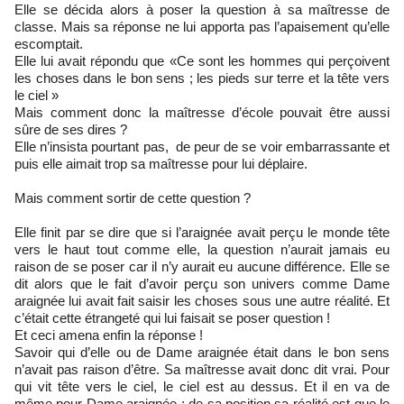
Elle se décida alors à poser la question à sa maîtresse de
classe. Mais sa réponse ne lui apporta pas l’apaisement qu’elle
escomptait.
Elle lui avait répondu que «Ce sont les hommes qui perçoivent
les choses dans le bon sens ; les pieds sur terre et la tête vers
le ciel »
Mais comment donc la maîtresse d’école pouvait être aussi
sûre de ses dires ?
Elle n’insista pourtant pas, de peur de se voir embarrassante et
puis elle aimait trop sa maîtresse pour lui déplaire.
Mais comment sortir de cette question ?
Elle finit par se dire que si l’araignée avait perçu le monde tête
vers le haut tout comme elle, la question n’aurait jamais eu
raison de se poser car il n’y aurait eu aucune différence. Elle se
dit alors que le fait d’avoir perçu son univers comme Dame
araignée lui avait fait saisir les choses sous une autre réalité. Et
c’était cette étrangeté qui lui faisait se poser question !
Et ceci amena enfin la réponse !
Savoir qui d’elle ou de Dame araignée était dans le bon sens
n’avait pas raison d’être. Sa maîtresse avait donc dit vrai. Pour
qui vit tête vers le ciel, le ciel est au dessus. Et il en va de
même pour Dame araignée : de sa position sa réalité est que le