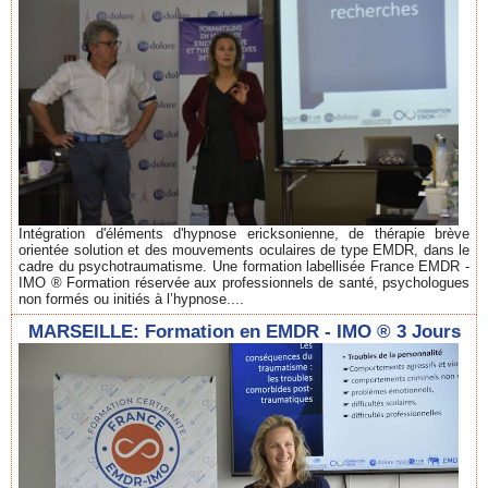
Intégration d'éléments d'hypnose ericksonienne, de thérapie brève
orientée solution et des mouvements oculaires de type EMDR, dans le
cadre du psychotraumatisme. Une formation labellisée France EMDR -
IMO ® Formation réservée aux professionnels de santé, psychologues
non formés ou initiés à l’hypnose....
MARSEILLE: Formation en EMDR - IMO ® 3 Jours