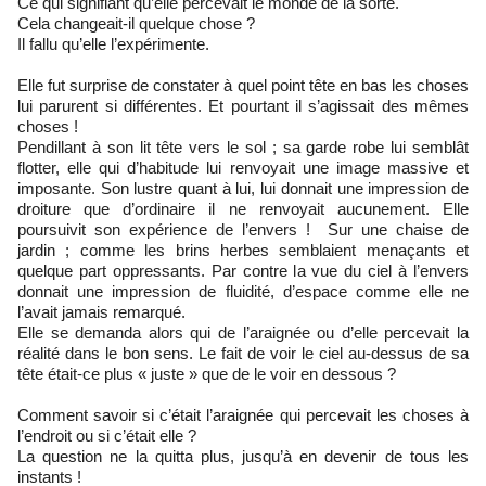
Ce qui signifiant qu’elle percevait le monde de la sorte.
Cela changeait-il quelque chose ?
Il fallu qu’elle l’expérimente.
Elle fut surprise de constater à quel point tête en bas les choses
lui parurent si différentes. Et pourtant il s’agissait des mêmes
choses !
Pendillant à son lit tête vers le sol ; sa garde robe lui semblât
flotter, elle qui d’habitude lui renvoyait une image massive et
imposante. Son lustre quant à lui, lui donnait une impression de
droiture que d’ordinaire il ne renvoyait aucunement. Elle
poursuivit son expérience de l’envers ! Sur une chaise de
jardin ; comme les brins herbes semblaient menaçants et
quelque part oppressants. Par contre la vue du ciel à l’envers
donnait une impression de fluidité, d’espace comme elle ne
l’avait jamais remarqué.
Elle se demanda alors qui de l’araignée ou d’elle percevait la
réalité dans le bon sens. Le fait de voir le ciel au-dessus de sa
tête était-ce plus « juste » que de le voir en dessous ?
Comment savoir si c’était l’araignée qui percevait les choses à
l’endroit ou si c’était elle ?
La question ne la quitta plus, jusqu’à en devenir de tous les
instants !