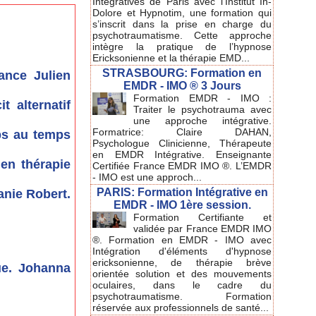
Intégratives de Paris avec l'Institut In-
Dolore et Hypnotim, une formation qui
s’inscrit dans la prise en charge du
psychotraumatisme. Cette approche
intègre la pratique de l’hypnose
Ericksonienne et la thérapie EMD...
STRASBOURG: Formation en
tance Julien
EMDR - IMO ® 3 Jours
Formation EMDR - IMO :
 alternatif
Traiter le psychotrauma avec
une approche intégrative.
Formatrice: Claire DAHAN,
mps au temps
Psychologue Clinicienne, Thérapeute
en EMDR Intégrative. Enseignante
 en thérapie
Certifiée France EMDR IMO ®. L’EMDR
- IMO est une approch...
PARIS: Formation Intégrative en
anie Robert.
EMDR - IMO 1ère session.
Formation Certifiante et
validée par France EMDR IMO
®. Formation en EMDR - IMO avec
Intégration d'éléments d'hypnose
ericksonienne, de thérapie brève
ue. Johanna
orientée solution et des mouvements
oculaires, dans le cadre du
psychotraumatisme. Formation
réservée aux professionnels de santé...