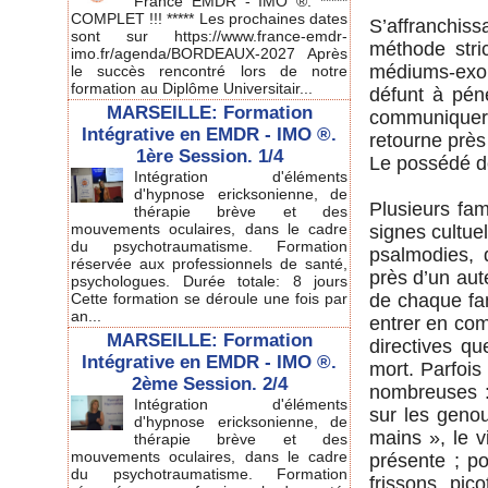
France EMDR - IMO ®. *****
COMPLET !!! ***** Les prochaines dates
S’affranchiss
sont sur https://www.france-emdr-
méthode stri
imo.fr/agenda/BORDEAUX-2027 Après
médiums-exor
le succès rencontré lors de notre
formation au Diplôme Universitair...
défunt à pe
MARSEILLE: Formation
communiquer 
Intégrative en EMDR - IMO ®.
retourne près
1ère Session. 1/4
Le possédé d
Intégration d'éléments
d'hypnose ericksonienne, de
Plusieurs fam
thérapie brève et des
mouvements oculaires, dans le cadre
signes cultue
du psychotraumatisme. Formation
psalmodies, 
réservée aux professionnels de santé,
près d’un au
psychologues. Durée totale: 8 jours
Cette formation se déroule une fois par
de chaque fam
an...
entrer en com
MARSEILLE: Formation
directives qu
Intégrative en EMDR - IMO ®.
mort. Parfois
2ème Session. 2/4
nombreuses : 
Intégration d'éléments
sur les genou
d'hypnose ericksonienne, de
mains », le v
thérapie brève et des
mouvements oculaires, dans le cadre
présente ; p
du psychotraumatisme. Formation
frissons, pic