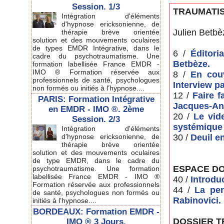
Session. 1/3
TRAUMATI
Intégration d'éléments
d'hypnose ericksonienne, de
Julien Betbè
thérapie brève orientée
solution et des mouvements oculaires
de types EMDR Intégrative, dans le
6 /
Éditori
cadre du psychotraumatisme. Une
Betbèze.
formation labellisée France EMDR -
IMO ® Formation réservée aux
8 /
En couv
professionnels de santé, psychologues
Interview p
non formés ou initiés à l’hypnose....
12 /
Faire f
PARIS: Formation Intégrative
Jacques-Ant
en EMDR - IMO ®. 2ème
20 /
Le vide
Session. 2/3
systémique 
Intégration d'éléments
d'hypnose ericksonienne, de
30 /
Deuil e
thérapie brève orientée
solution et des mouvements oculaires
de type EMDR, dans le cadre du
ESPACE D
psychotraumatisme. Une formation
labellisée France EMDR - IMO ®
40 /
Introdu
Formation réservée aux professionnels
44 /
La per
de santé, psychologues non formés ou
Rabinovici.
initiés à l’hypnose....
BORDEAUX: Formation EMDR -
DOSSIER 
IMO ® 3 Jours.