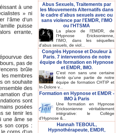
Abus Sexuels, Traitements par
́issant à une
les Mouvements Alternatifs dans
cialistes » ni
le cadre d’abus sexuels avec ou
er l’âme d’un
sans violence par l'EMDR, l'IMO
famille puisse
ou l'HTSMA
La place de l'EMDR, de
lors errante,
l'Hypnose Ericksonienne,
l'IMO, dans les séquelles
d'abus sexuels, de viol...
Congrès Hypnose et Douleur à
dépourvue des
Paris. 7 interventions de notre
équipe de formation en Hypnose
mbours, pas de
et EMDR, IMO.
encens brûle
C’est non sans une certaine
ar les membres
fierté qu’une partie de notre
ls on souhaite
équipe de formation CHTIP et
In-Dolore v...
l’ensemble des
Formation en Hypnose et EMDR -
carnation d’un
IMO à Paris
andations sont
Une formation en Hypnose
 mains posées
Ericksonienne véritablement
s se tenir les
intégrative: le Collège
d'Hypnose &...
si une âme se
Hannah TEBOUL,
ns son corps :
Hypnothérapeute, EMDR,
 le corps d’un