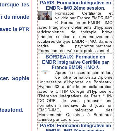
PARIS: Formation Intégrative en
lorsque les
EMDR - IMO 2ème session.
Formation Certifiante et
oir du monde
validée par France EMDR IMO
®. Formation en EMDR - IMO
avec Intégration d'éléments d'hypnose
 avec la PTR
ericksonienne, de thérapie brève
orientée solution et des mouvements
oculaires de type EMDR - IMO, dans le
cadre du psychotraumatisme.
Formation réservée aux professionnel...
BORDEAUX: Formation en
EMDR Intégrative Certifiée par
France EMDR - IMO ®
Après le succès rencontré lors
de notre formation au Diplôme
cer. Sophie
Universitaire d'Hypnose de Bordeaux,
Hypnose33 a décidé en collaboration
avec le CHTIP Collège d'Hypnose et
Thérapies Intégratives de Paris * IN-
DOLORE, de vous proposer une
formation immersive de 3 jours en
-Beaufond.
EMDR-IMO, Intégration des
Mouvements Oculaires à Bordeaux,
animée par Laurenc...
PARIS: Formation Intégrative en
EMDR - IMO 3ème session.