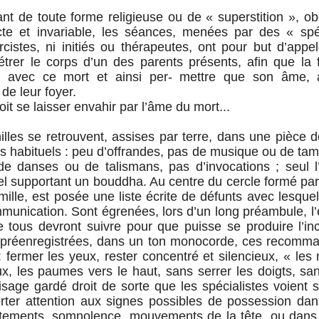
ant de toute forme religieuse ou de « superstition », obe
cte et invariable, les séances, menées par des « spé
cistes, ni initiés ou thérapeutes, ont pour but d’appel
́nétrer le corps d’un des parents présents, afin que la 
avec ce mort et ainsi per- mettre que son âme, a
 de leur foyer.
oit se laisser envahir par l’âme du mort...
illes se retrouvent, assises par terre, dans une pièce 
ls habituels : peu d’offrandes, pas de musique ou de ta
de danses ou de talismans, pas d’invocations ; seul l’
tel supportant un bouddha. Au centre du cercle formé p
ille, est posée une liste écrite de défunts avec lesque
munication. Sont égrenées, lors d’un long préambule, 
e tous devront suivre pour que puisse se produire l’in
 préenregistrées, dans un ton monocorde, ces recomm
fermer les yeux, rester concentré et silencieux, « les
x, les paumes vers le haut, sans serrer les doigts, san
isage gardé droit de sorte que les spécialistes voient 
orter attention aux signes possibles de possession da
otements, somnolence, mouvements de la tête, ou dans