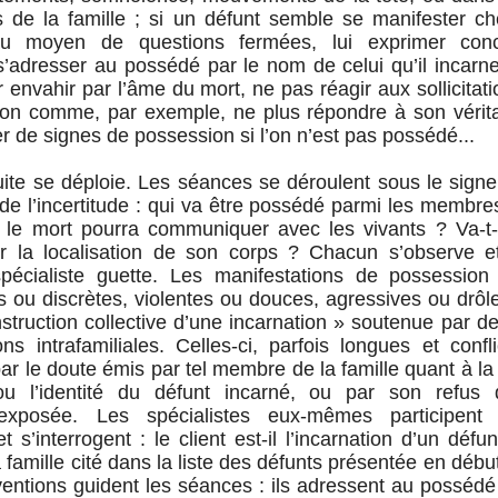
de la famille ; si un défunt semble se manifester che
 au moyen de questions fermées, lui exprimer con
 s’adresser au possédé par le nom de celui qu’il incarne
r envahir par l’âme du mort, ne pas réagir aux sollicitat
ion comme, par exemple, ne plus répondre à son véri
 de signes de possession si l’on n’est pas possédé...
ite se déploie. Les séances se déroulent sous le signe
de l’incertitude : qui va être possédé parmi les membre
 le mort pourra communiquer avec les vivants ? Va-t-
sur la localisation de son corps ? Chacun s’observe e
spécialiste guette. Les manifestations de possession 
s ou discrètes, violentes ou douces, agressives ou drôl
nstruction collective d’une incarnation » soutenue par d
ons intrafamiliales. Celles-ci, parfois longues et confli
r le doute émis par tel membre de la famille quant à la v
u l’identité du défunt incarné, ou par son refus 
xposée. Les spécialistes eux-mêmes participent
t s’interrogent : le client est-il l’incarnation d’un défu
amille cité dans la liste des défunts présentée en déb
ventions guident les séances : ils adressent au possédé