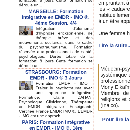
formation: 8 jours Cette formation se
empruntant à
déroule un...
les « cadavres
MARSEILLE: Formation
habituellement
Intégrative en EMDR - IMO ®.
à un être app
4ème Session. 4/4
Intégration d'éléments
Une femme hoch
d'hypnose ericksonienne, de
thérapie brève et des
mouvements oculaires, dans le cadre
Lire la suite..
du psychotraumatisme. Formation
réservée aux professionnels de santé,
psychologues. Durée totale de la
formation: 8 jours Cette formation se
déroule un...
Médecin-p
STRASBOURG: Formation
systémique d
EMDR - IMO ® 3 Jours
professionnel
Formation EMDR - IMO :
Mony Elkaïm
Traiter le psychotrauma avec
une approche intégrative.
Membre de l
Formatrice: Claire DAHAN,
religions et 
Psychologue Clinicienne, Thérapeute
(Inalco).
en EMDR Intégrative. Enseignante
Certifiée France EMDR IMO ®. L’EMDR
- IMO est une approch...
Pour lire l
PARIS: Formation Intégrative
en EMDR - IMO ®. 1ère