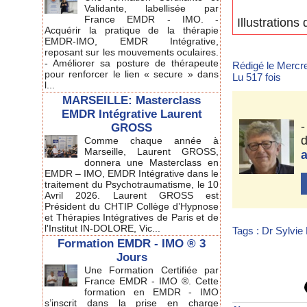
Validante, labellisée par
France EMDR - IMO. -
Illustration
Acquérir la pratique de la thérapie
EMDR-IMO, EMDR Intégrative,
reposant sur les mouvements oculaires.
- Améliorer sa posture de thérapeute
Rédigé le Mercre
pour renforcer le lien « secure » dans
Lu 517 fois
l...
MARSEILLE: Masterclass
EMDR Intégrative Laurent
GROSS
d
Comme chaque année à
Marseille, Laurent GROSS,
donnera une Masterclass en
EMDR – IMO, EMDR Intégrative dans le
traitement du Psychotraumatisme, le 10
Avril 2026. Laurent GROSS est
Président du CHTIP Collège d’Hypnose
et Thérapies Intégratives de Paris et de
l'Institut IN-DOLORE, Vic...
Tags
:
Dr Sylvi
Formation EMDR - IMO ® 3
Jours
Une Formation Certifiée par
France EMDR - IMO ®. Cette
formation en EMDR - IMO
s’inscrit dans la prise en charge