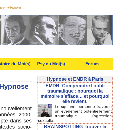
ns et Thérapeutes
stoire du Moi(s)
Psy du Moi(s)
Forum
Hypnose et EMDR à Paris
 Hypnose
EMDR: Comprendre l’oubli
traumatique : pourquoi la
mémoire s’efface… et pourquoi
elle revient.
Lorsqu’une personne traverse
, nouvellement
un événement potentiellement
années 2000,
traumatique (agression
mpte dans ses
sexuelle...
textes socio-
BRAINSPOTTING: trouver le