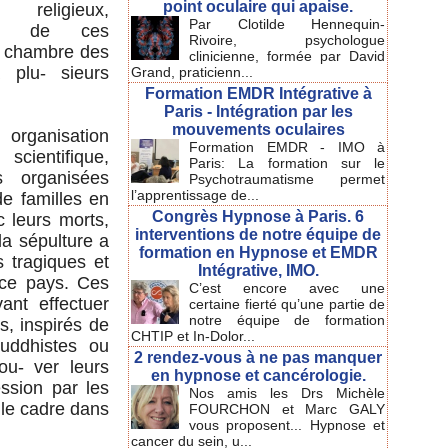
point oculaire qui apaise.
 religieux,
Par Clotilde Hennequin-
ïque de ces
Rivoire, psychologue
 « chambre des
clinicienne, formée par David
̀ plu- sieurs
Grand, praticienn...
Formation EMDR Intégrative à
Paris - Intégration par les
mouvements oculaires
 organisation
Formation EMDR - IMO à
ientifique,
Paris: La formation sur le
s organisées
Psychotraumatisme permet
l’apprentissage de...
de familles en
Congrès Hypnose à Paris. 6
 leurs morts,
interventions de notre équipe de
a sépulture a
formation en Hypnose et EMDR
ts tragiques et
Intégrative, IMO.
e ce pays. Ces
C’est encore avec une
vant effectuer
certaine fierté qu’une partie de
notre équipe de formation
s, inspirés de
CHTIP et In-Dolor...
uddhistes ou
2 rendez-vous à ne pas manquer
ou- ver leurs
en hypnose et cancérologie.
ession par les
Nos amis les Drs Michèle
t le cadre dans
FOURCHON et Marc GALY
vous proposent... Hypnose et
cancer du sein, u...