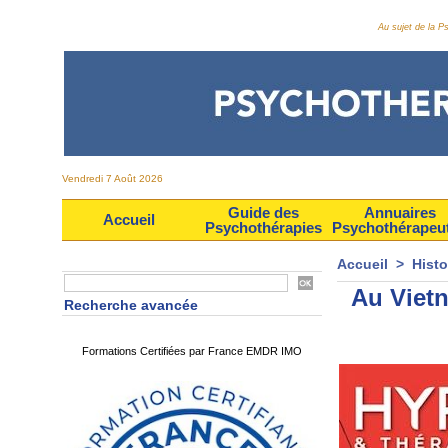
Au sujet de la 
Vendredi 7 Août 2026
Guide des
Annuaires
Accueil
Psychothérapies
Psychothérapeu
Accueil
>
Histo
Au Viet
Recherche avancée
Formations Certifiées par France EMDR IMO