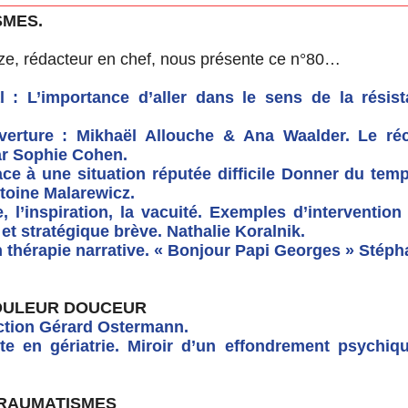
SMES.
ze, rédacteur en chef, nous présente ce n°80…
al : L’importance d’aller dans le sens de la résis
erture : Mikhaël Allouche & Ana Waalder. Le récit
ar Sophie Cohen.
ace à une situation réputée difficile Donner du te
oine Malarewicz.
, l’inspiration, la vacuité. Exemples d’intervention
et stratégique brève. Nathalie Koralnik.
n thérapie narrative. « Bonjour Papi Georges » Stéph
OULEUR DOUCEUR
ction Gérard Ostermann.
te en gériatrie. Miroir d’un effondrement psychiq
TRAUMATISMES