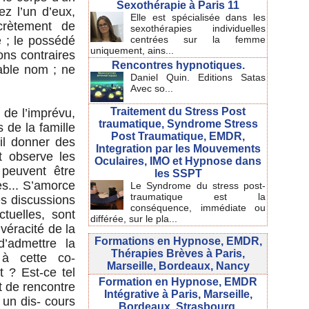
Sexothérapie à Paris 11
z l’un d’eux,
Elle est spécialisée dans les
crètement de
sexothérapies individuelles
 ; le possédé
centrées sur la femme
uniquement, ains...
ions contraires
Rencontres hypnotiques.
table nom ; ne
Daniel Quin. Editions Satas
Avec so...
Traitement du Stress Post
 de l’imprévu,
traumatique, Syndrome Stress
s de la famille
Post Traumatique, EMDR,
il donner des
Integration par les Mouvements
t observe les
Oculaires, IMO et Hypnose dans
peuvent être
les SSPT
es... S’amorce
Le Syndrome du stress post-
traumatique est la
es discussions
conséquence, immédiate ou
ctuelles, sont
différée, sur le pla...
éracité de la
Formations en Hypnose, EMDR,
d’admettre la
Thérapies Brèves à Paris,
 à cette co-
Marseille, Bordeaux, Nancy
nt ? Est-ce tel
Formation en Hypnose, EMDR
ut de rencontre
Intégrative à Paris, Marseille,
 un dis- cours
Bordeaux, Strasbourg.