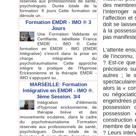
réservée aux professionnels de santé,
des membres 
psychologues. Durée totale de la
formation: 8 jours Cette formation se
l’interroger
déroule un...
l’affection et
Formation EMDR - IMO ® 3
doit se laisse
Jours
à la possess
Une Formation Validante et
pas manifester
Certifiante, labellisée France
EMDR - IMO ®. Cette
formation en EMDR - IMO (EMDR
L’attente ensu
Intégrative) s’inscrit dans la prise en
de l’inconnu, 
charge intégrative du
? Est-ce que
psychotraumatisme. Cette approche
intègre la pratique de l’Hypnose
précisions 
Ericksonienne et la thérapie EMDR -
autres ; le 
IMO s’appuyant su...
spectaculaire
MARSEILLE: Formation
alors la « co
Intégrative en EMDR - IMO ®.
ou négociati
3ème Session. 3/4
engendrées pa
Intégration d'éléments
possession o
d'hypnose ericksonienne, de
thérapie brève et des
possession e
mouvements oculaires, dans le cadre
construction e
du psychotraumatisme. Formation
membre de la f
réservée aux professionnels de santé,
psychologues. Durée totale de la
? Leurs inter