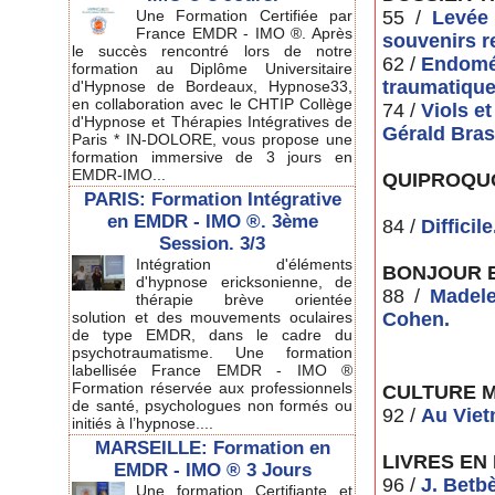
Une Formation Certifiée par
55 /
Levée 
France EMDR - IMO ®. Après
souvenirs r
le succès rencontré lors de notre
62 /
Endomét
formation au Diplôme Universitaire
traumatique
d'Hypnose de Bordeaux, Hypnose33,
en collaboration avec le CHTIP Collège
74 /
Viols e
d'Hypnose et Thérapies Intégratives de
Gérald Bras
Paris * IN-DOLORE, vous propose une
formation immersive de 3 jours en
EMDR-IMO...
QUIPROQU
PARIS: Formation Intégrative
en EMDR - IMO ®. 3ème
84 /
Diffici
Session. 3/3
Intégration d'éléments
BONJOUR E
d'hypnose ericksonienne, de
88 /
Madele
thérapie brève orientée
solution et des mouvements oculaires
Cohen.
de type EMDR, dans le cadre du
psychotraumatisme. Une formation
labellisée France EMDR - IMO ®
Formation réservée aux professionnels
CULTURE 
de santé, psychologues non formés ou
92 /
Au Viet
initiés à l’hypnose....
MARSEILLE: Formation en
LIVRES EN
EMDR - IMO ® 3 Jours
96 /
J. Betb
Une formation Certifiante et