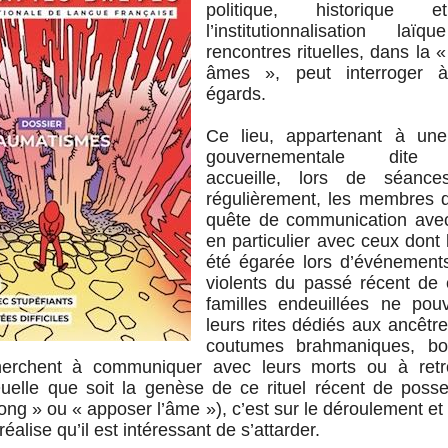
politique, historique et
l’institutionnalisation la
rencontres rituelles, dans la
âmes », peut interroger a
égards.
Ce lieu, appartenant à une
gouvernementale dite sc
accueille, lors de séance
régulièrement, les membres 
quête de communication avec
en particulier avec ceux dont l
été égarée lors d’événemen
violents du passé récent d
familles endeuillées ne pou
leurs rites dédiés aux ancêtre
coutumes brahmaniques, bo
herchent à communiquer avec leurs morts ou à retr
Quelle que soit la genèse de ce rituel récent de poss
ong » ou « apposer l’âme »), c’est sur le déroulement e
réalise qu’il est intéressant de s’attarder.