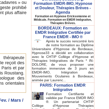
 cadavres » ou
Formation EMDR-IMO, Hypnose
 geste prohibé
et Douleur, Thérapies Brèves -
Agenda
nt plus affaire
Formation en Hypnose Ericksonienne et
Médicale. Formation en EMDR Intégrative,
Thérapies Brèves.
BORDEAUX: Formation en
EMDR Intégrative Certifiée par
France EMDR - IMO ®
Après le succès rencontré lors
de notre formation au Diplôme
Universitaire d'Hypnose de Bordeaux,
Hypnose33 a décidé en collaboration
avec le CHTIP Collège d'Hypnose et
thérapeute
Thérapies Intégratives de Paris * IN-
le reçoit des
DOLORE, de vous proposer une
 Paris et par
formation immersive de 3 jours en
EMDR-IMO, Intégration des
ois Roustang.
Mouvements Oculaires à Bordeaux,
opologue des
animée par Laurenc...
ons orientales
PARIS: Formation EMDR
Intégrative
Formation Certifiante et
validée par France EMDR IMO
ev. / Mars /
®. Un partenariat CHTIP
Collège d'Hypnose Thérapies