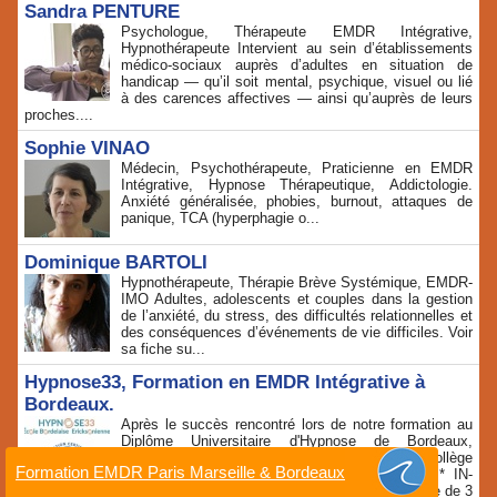
Sandra PENTURE
Psychologue, Thérapeute EMDR Intégrative,
Hypnothérapeute Intervient au sein d’établissements
médico‑sociaux auprès d’adultes en situation de
handicap — qu’il soit mental, psychique, visuel ou lié
à des carences affectives — ainsi qu’auprès de leurs
proches....
Sophie VINAO
Médecin, Psychothérapeute, Praticienne en EMDR
Intégrative, Hypnose Thérapeutique, Addictologie.
Anxiété généralisée, phobies, burnout, attaques de
panique, TCA (hyperphagie o...
Dominique BARTOLI
Hypnothérapeute, Thérapie Brève Systémique, EMDR-
IMO Adultes, adolescents et couples dans la gestion
de l’anxiété, du stress, des difficultés relationnelles et
des conséquences d’événements de vie difficiles. Voir
sa fiche su...
Hypnose33, Formation en EMDR Intégrative à
Bordeaux.
Après le succès rencontré lors de notre formation au
Diplôme Universitaire d'Hypnose de Bordeaux,
Hypnose33, en collaboration avec le CHTIP Collège
Formation EMDR Paris Marseille & Bordeaux
d'Hypnose et Thérapies Intégratives de Paris * IN-
DOLORE, vous propose une formation immersive de 3