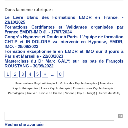
Dans la même rubrique :
Le Livre Blanc des Formations EMDR en France.
-
23/10/2025
Formations Certifiantes et Validantes organisées par
France EMDR-IMO ®.
- 17/07/2024
Congrès Hypnose et Douleur à Paris. L'équipe de formation
CHTIP et IN-DOLORE va intervenir en Hypnose, EMDR,
IMO.
- 28/09/2023
Formation exceptionnelle en EMDR et IMO sur 8 jours à
Paris et Marseille
- 22/03/2023
Masterclass du Dr Marc GALY: sur les pas de François
ROUSTANG
- 30/09/2022
1
2
3
4
5
»
...
8
Pourquoi une Psychothérapie ?
|
Guide des Psychothérapies
|
Annuaires
Psychothérapeutes
|
Livres Psychothérapie
|
Formations en Psychothérapie
|
Pathologies
|
Trouver
|
Revue de Presse
|
Vidéos
|
Psy du Moi(s)
|
Histoire du Moi(s)
Recherche avancée