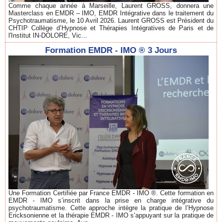
Comme chaque année à Marseille, Laurent GROSS, donnera une
Masterclass en EMDR – IMO, EMDR Intégrative dans le traitement du
Psychotraumatisme, le 10 Avril 2026. Laurent GROSS est Président du
CHTIP Collège d’Hypnose et Thérapies Intégratives de Paris et de
l'Institut IN-DOLORE, Vic...
Formation EMDR - IMO ® 3 Jours
Une Formation Certifiée par France EMDR - IMO ®. Cette formation en
EMDR - IMO s’inscrit dans la prise en charge intégrative du
psychotraumatisme. Cette approche intègre la pratique de l’Hypnose
Ericksonienne et la thérapie EMDR - IMO s’appuyant sur la pratique de