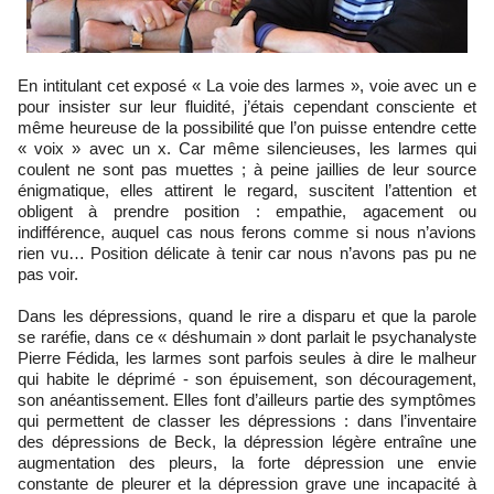
En intitulant cet exposé « La voie des larmes », voie avec un e
pour insister sur leur fluidité, j’étais cependant consciente et
même heureuse de la possibilité que l’on puisse entendre cette
« voix » avec un x. Car même silencieuses, les larmes qui
coulent ne sont pas muettes ; à peine jaillies de leur source
énigmatique, elles attirent le regard, suscitent l’attention et
obligent à prendre position : empathie, agacement ou
indifférence, auquel cas nous ferons comme si nous n’avions
rien vu… Position délicate à tenir car nous n’avons pas pu ne
pas voir.
Dans les dépressions, quand le rire a disparu et que la parole
se raréfie, dans ce « déshumain » dont parlait le psychanalyste
Pierre Fédida, les larmes sont parfois seules à dire le malheur
qui habite le déprimé - son épuisement, son découragement,
son anéantissement. Elles font d’ailleurs partie des symptômes
qui permettent de classer les dépressions : dans l’inventaire
des dépressions de Beck, la dépression légère entraîne une
augmentation des pleurs, la forte dépression une envie
constante de pleurer et la dépression grave une incapacité à