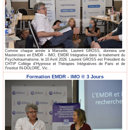
Comme chaque année à Marseille, Laurent GROSS, donnera une
Masterclass en EMDR – IMO, EMDR Intégrative dans le traitement du
Psychotraumatisme, le 10 Avril 2026. Laurent GROSS est Président du
CHTIP Collège d’Hypnose et Thérapies Intégratives de Paris et de
l'Institut IN-DOLORE, Vic...
Formation EMDR - IMO ® 3 Jours