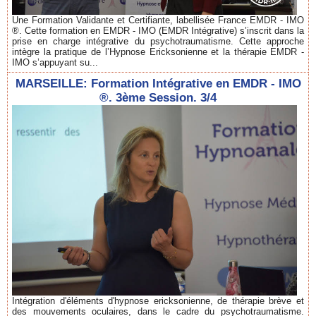
Une Formation Validante et Certifiante, labellisée France EMDR - IMO
®. Cette formation en EMDR - IMO (EMDR Intégrative) s’inscrit dans la
prise en charge intégrative du psychotraumatisme. Cette approche
intègre la pratique de l’Hypnose Ericksonienne et la thérapie EMDR -
IMO s’appuyant su...
MARSEILLE: Formation Intégrative en EMDR - IMO
®. 3ème Session. 3/4
Intégration d'éléments d'hypnose ericksonienne, de thérapie brève et
des mouvements oculaires, dans le cadre du psychotraumatisme.