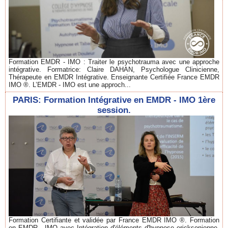
Formation EMDR - IMO : Traiter le psychotrauma avec une approche
intégrative. Formatrice: Claire DAHAN, Psychologue Clinicienne,
Thérapeute en EMDR Intégrative. Enseignante Certifiée France EMDR
IMO ®. L’EMDR - IMO est une approch...
PARIS: Formation Intégrative en EMDR - IMO 1ère
session.
Formation Certifiante et validée par France EMDR IMO ®. Formation
en EMDR - IMO avec Intégration d'éléments d'hypnose ericksonienne,