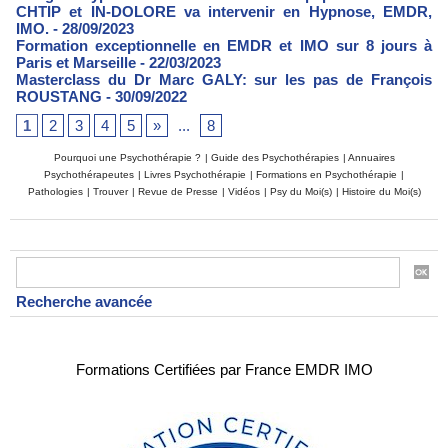
CHTIP et IN-DOLORE va intervenir en Hypnose, EMDR,
IMO.
- 28/09/2023
Formation exceptionnelle en EMDR et IMO sur 8 jours à
Paris et Marseille
- 22/03/2023
Masterclass du Dr Marc GALY: sur les pas de François
ROUSTANG
- 30/09/2022
1
2
3
4
5
»
...
8
Pourquoi une Psychothérapie ?
|
Guide des Psychothérapies
|
Annuaires
Psychothérapeutes
|
Livres Psychothérapie
|
Formations en Psychothérapie
|
Pathologies
|
Trouver
|
Revue de Presse
|
Vidéos
|
Psy du Moi(s)
|
Histoire du Moi(s)
Recherche avancée
Formations Certifiées par France EMDR IMO