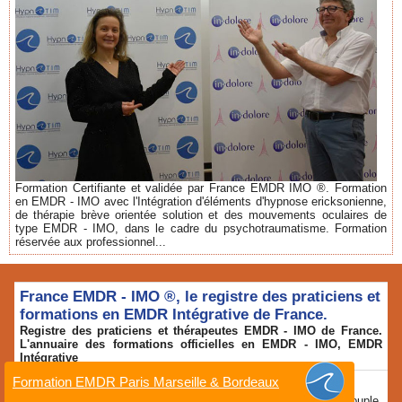
Formation Certifiante et validée par France EMDR IMO ®. Formation
en EMDR - IMO avec l'Intégration d'éléments d'hypnose ericksonienne,
de thérapie brève orientée solution et des mouvements oculaires de
type EMDR - IMO, dans le cadre du psychotraumatisme. Formation
réservée aux professionnel...
France EMDR - IMO ®, le registre des praticiens et
formations en EMDR Intégrative de France.
Registre des praticiens et thérapeutes EMDR - IMO de France.
L'annuaire des formations officielles en EMDR - IMO, EMDR
Intégrative
Formation EMDR Paris Marseille & Bordeaux
Issahar HARDY
EMDR 93 à Romainville: Thérapeute de couple,