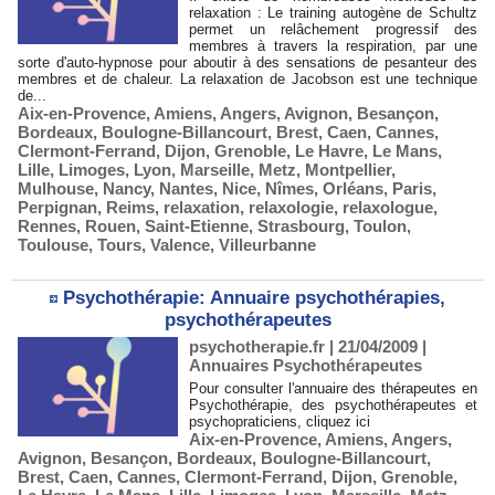
relaxation : Le training autogène de Schultz
permet un relâchement progressif des
membres à travers la respiration, par une
sorte d'auto-hypnose pour aboutir à des sensations de pesanteur des
membres et de chaleur. La relaxation de Jacobson est une technique
de...
Aix-en-Provence
,
Amiens
,
Angers
,
Avignon
,
Besançon
,
Bordeaux
,
Boulogne-Billancourt
,
Brest
,
Caen
,
Cannes
,
Clermont-Ferrand
,
Dijon
,
Grenoble
,
Le Havre
,
Le Mans
,
Lille
,
Limoges
,
Lyon
,
Marseille
,
Metz
,
Montpellier
,
Mulhouse
,
Nancy
,
Nantes
,
Nice
,
Nîmes
,
Orléans
,
Paris
,
Perpignan
,
Reims
,
relaxation
,
relaxologie
,
relaxologue
,
Rennes
,
Rouen
,
Saint-Etienne
,
Strasbourg
,
Toulon
,
Toulouse
,
Tours
,
Valence
,
Villeurbanne
Psychothérapie: Annuaire psychothérapies,
psychothérapeutes
psychotherapie.fr | 21/04/2009
|
Annuaires Psychothérapeutes
Pour consulter l'annuaire des thérapeutes en
Psychothérapie, des psychothérapeutes et
psychopraticiens, cliquez ici
Aix-en-Provence
,
Amiens
,
Angers
,
Avignon
,
Besançon
,
Bordeaux
,
Boulogne-Billancourt
,
Brest
,
Caen
,
Cannes
,
Clermont-Ferrand
,
Dijon
,
Grenoble
,