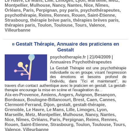
Le Havre
,
Le Mans
,
Lille
,
Limoges
,
Lyon
,
Marseille
,
Metz
,
Montpellier
,
Mulhouse
,
Nancy
,
Nantes
,
Nice
,
Nîmes
,
Orléans
,
Paris
,
Perpignan
,
psy paris
,
psychothérapeutes
,
psychothérapie
,
Reims
,
Rennes
,
Rouen
,
Saint-Etienne
,
Strasbourg
,
thérapie brève paris
,
thérapies brèves paris
,
thérapies paris
,
Toulon
,
Toulouse
,
Tours
,
Valence
,
Villeurbanne
Gestalt Thérapie, Annuaire des praticiens en
Gestalt
psychotherapie.fr | 21/04/2009
|
Annuaires Psychothérapeutes
La Gestalt Thérapie est une psychothérapie
individuelle ou en groupe, visant l'expression
des émotions et besoins profond de
l'individu, dans "l'ici et maintenant", au
travers d'un contact authentique avec le praticien en gestalt. La gestalt-
therapie encourage la mise en scène et l'exagération du...
Aix-en-Provence
,
Amiens
,
Angers
,
Avignon
,
Besançon
,
Bordeaux
,
Boulogne-Billancourt
,
Brest
,
Caen
,
Cannes
,
Clermont-Ferrand
,
Dijon
,
gestalt
,
gestalt-thérapie
,
Grenoble
,
Le Havre
,
Le Mans
,
Lille
,
Limoges
,
Lyon
,
Marseille
,
Metz
,
Montpellier
,
Mulhouse
,
Nancy
,
Nantes
,
Nice
,
Nîmes
,
Orléans
,
Paris
,
Perpignan
,
Reims
,
Rennes
,
Rouen
,
Saint-Etienne
,
Strasbourg
,
Toulon
,
Toulouse
,
Tours
,
Valence
,
Villeurbanne