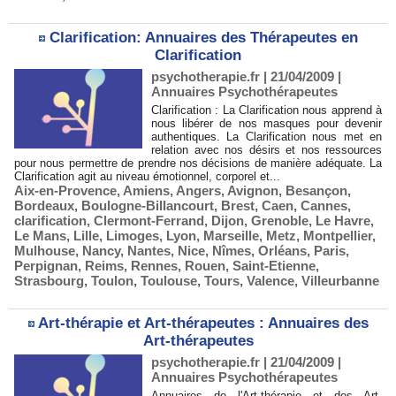
Clarification: Annuaires des Thérapeutes en
Clarification
psychotherapie.fr | 21/04/2009
|
Annuaires Psychothérapeutes
Clarification : La Clarification nous apprend à
nous libérer de nos masques pour devenir
authentiques. La Clarification nous met en
relation avec nos désirs et nos ressources
pour nous permettre de prendre nos décisions de manière adéquate. La
Clarification agit au niveau émotionnel, corporel et...
Aix-en-Provence
,
Amiens
,
Angers
,
Avignon
,
Besançon
,
Bordeaux
,
Boulogne-Billancourt
,
Brest
,
Caen
,
Cannes
,
clarification
,
Clermont-Ferrand
,
Dijon
,
Grenoble
,
Le Havre
,
Le Mans
,
Lille
,
Limoges
,
Lyon
,
Marseille
,
Metz
,
Montpellier
,
Mulhouse
,
Nancy
,
Nantes
,
Nice
,
Nîmes
,
Orléans
,
Paris
,
Perpignan
,
Reims
,
Rennes
,
Rouen
,
Saint-Etienne
,
Strasbourg
,
Toulon
,
Toulouse
,
Tours
,
Valence
,
Villeurbanne
Art-thérapie et Art-thérapeutes : Annuaires des
Art-thérapeutes
psychotherapie.fr | 21/04/2009
|
Annuaires Psychothérapeutes
Annuaires de l'Art-thérapie et des Art-