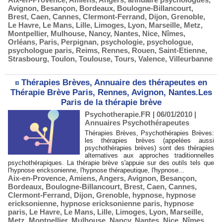
Avignon
,
Besançon
,
Bordeaux
,
Boulogne-Billancourt
,
Brest
,
Caen
,
Cannes
,
Clermont-Ferrand
,
Dijon
,
Grenoble
,
Le Havre
,
Le Mans
,
Lille
,
Limoges
,
Lyon
,
Marseille
,
Metz
,
Montpellier
,
Mulhouse
,
Nancy
,
Nantes
,
Nice
,
Nîmes
,
Orléans
,
Paris
,
Perpignan
,
psychologie
,
psychologue
,
psychologue paris
,
Reims
,
Rennes
,
Rouen
,
Saint-Etienne
,
Strasbourg
,
Toulon
,
Toulouse
,
Tours
,
Valence
,
Villeurbanne
Thérapies Brèves, Annuaire des thérapeutes en
Thérapie Brève Paris, Rennes, Avignon, Nantes.Les
Paris de la thérapie brève
Psychotherapie.FR | 06/01/2010
|
Annuaires Psychothérapeutes
Thérapies Brèves, Psychothérapies Brèves:
les thérapies brèves (appelées aussi
psychothérapies brèves) sont des thérapies
alternatives aux approches traditionnelles
psychothérapiques. La thérapie brève s'appuie sur des outils tels que
l'hypnose ericksonienne, l'hypnose thérapeutique, l'hypnose...
Aix-en-Provence
,
Amiens
,
Angers
,
Avignon
,
Besançon
,
Bordeaux
,
Boulogne-Billancourt
,
Brest
,
Caen
,
Cannes
,
Clermont-Ferrand
,
Dijon
,
Grenoble
,
hypnose
,
hypnose
ericksonienne
,
hypnose ericksonienne paris
,
hypnose
paris
,
Le Havre
,
Le Mans
,
Lille
,
Limoges
,
Lyon
,
Marseille
,
Metz
,
Montpellier
,
Mulhouse
,
Nancy
,
Nantes
,
Nice
,
Nîmes
,