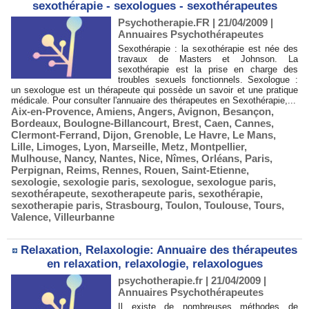
sexothérapie - sexologues - sexothérapeutes
Psychotherapie.FR | 21/04/2009
|
Annuaires Psychothérapeutes
Sexothérapie : la sexothérapie est née des
travaux de Masters et Johnson. La
sexothérapie est la prise en charge des
troubles sexuels fonctionnels. Sexologue :
un sexologue est un thérapeute qui possède un savoir et une pratique
médicale. Pour consulter l'annuaire des thérapeutes en Sexothérapie,...
Aix-en-Provence
,
Amiens
,
Angers
,
Avignon
,
Besançon
,
Bordeaux
,
Boulogne-Billancourt
,
Brest
,
Caen
,
Cannes
,
Clermont-Ferrand
,
Dijon
,
Grenoble
,
Le Havre
,
Le Mans
,
Lille
,
Limoges
,
Lyon
,
Marseille
,
Metz
,
Montpellier
,
Mulhouse
,
Nancy
,
Nantes
,
Nice
,
Nîmes
,
Orléans
,
Paris
,
Perpignan
,
Reims
,
Rennes
,
Rouen
,
Saint-Etienne
,
sexologie
,
sexologie paris
,
sexologue
,
sexologue paris
,
sexothérapeute
,
sexotherapeute paris
,
sexothérapie
,
sexotherapie paris
,
Strasbourg
,
Toulon
,
Toulouse
,
Tours
,
Valence
,
Villeurbanne
Relaxation, Relaxologie: Annuaire des thérapeutes
en relaxation, relaxologie, relaxologues
psychotherapie.fr | 21/04/2009
|
Annuaires Psychothérapeutes
Il existe de nombreuses méthodes de