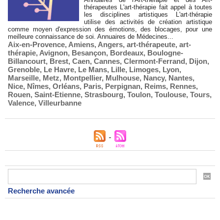
thérapeutes L'art-thérapie fait appel à toutes
les disciplines artistiques L'art-thérapie
utilise des activités de création artistique
comme moyen d'expression des émotions, des blocages, pour une
meilleure connaissance de soi. Annuaires de Médecines...
Aix-en-Provence
,
Amiens
,
Angers
,
art-thérapeute
,
art-
thérapie
,
Avignon
,
Besançon
,
Bordeaux
,
Boulogne-
Billancourt
,
Brest
,
Caen
,
Cannes
,
Clermont-Ferrand
,
Dijon
,
Grenoble
,
Le Havre
,
Le Mans
,
Lille
,
Limoges
,
Lyon
,
Marseille
,
Metz
,
Montpellier
,
Mulhouse
,
Nancy
,
Nantes
,
Nice
,
Nîmes
,
Orléans
,
Paris
,
Perpignan
,
Reims
,
Rennes
,
Rouen
,
Saint-Etienne
,
Strasbourg
,
Toulon
,
Toulouse
,
Tours
,
Valence
,
Villeurbanne
Recherche avancée