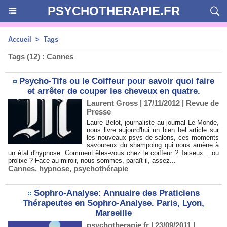
PSYCHOTHERAPIE.FR
Accueil
>
Tags
Tags (12) : Cannes
Psycho-Tifs ou le Coiffeur pour savoir quoi faire
et arrêter de couper les cheveux en quatre.
Laurent Gross
| 17/11/2012
|
Revue de
Presse
Laure Belot, journaliste au journal Le Monde,
nous livre aujourd'hui un bien bel article sur
les nouveaux psys de salons, ces moments
savoureux du shampoing qui nous amène à
un état d'hypnose. Comment êtes-vous chez le coiffeur ? Taiseux... ou
prolixe ? Face au miroir, nous sommes, paraît-il, assez...
Cannes
,
hypnose
,
psychothérapie
Sophro-Analyse: Annuaire des Praticiens
Thérapeutes en Sophro-Analyse. Paris, Lyon,
Marseille
psychotherapie.fr | 23/09/2011
|