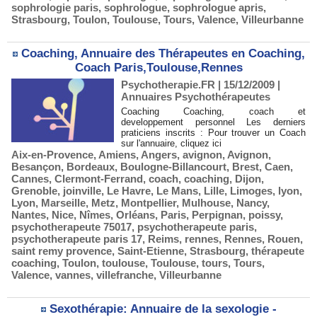
sophrologie paris
,
sophrologue
,
sophrologue apris
,
Strasbourg
,
Toulon
,
Toulouse
,
Tours
,
Valence
,
Villeurbanne
Coaching, Annuaire des Thérapeutes en Coaching,
Coach Paris,Toulouse,Rennes
Psychotherapie.FR | 15/12/2009
|
Annuaires Psychothérapeutes
Coaching Coaching, coach et
developpement personnel Les derniers
praticiens inscrits : Pour trouver un Coach
sur l'annuaire, cliquez ici
Aix-en-Provence
,
Amiens
,
Angers
,
avignon
,
Avignon
,
Besançon
,
Bordeaux
,
Boulogne-Billancourt
,
Brest
,
Caen
,
Cannes
,
Clermont-Ferrand
,
coach
,
coaching
,
Dijon
,
Grenoble
,
joinville
,
Le Havre
,
Le Mans
,
Lille
,
Limoges
,
lyon
,
Lyon
,
Marseille
,
Metz
,
Montpellier
,
Mulhouse
,
Nancy
,
Nantes
,
Nice
,
Nîmes
,
Orléans
,
Paris
,
Perpignan
,
poissy
,
psychotherapeute 75017
,
psychotherapeute paris
,
psychotherapeute paris 17
,
Reims
,
rennes
,
Rennes
,
Rouen
,
saint remy provence
,
Saint-Etienne
,
Strasbourg
,
thérapeute
coaching
,
Toulon
,
toulouse
,
Toulouse
,
tours
,
Tours
,
Valence
,
vannes
,
villefranche
,
Villeurbanne
Sexothérapie: Annuaire de la sexologie -