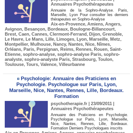
Annuaires Psychothérapeutes
Annuaire de la Sophro-Analyse. Paris,
Marseille, Lyon Pour consulter les derniers
thérapeutes en Sophro-Analyse
Aix-en-Provence
,
Amiens
,
Angers
,
Avignon
,
Besançon
,
Bordeaux
,
Boulogne-Billancourt
,
Brest
,
Caen
,
Cannes
,
Clermont-Ferrand
,
Dijon
,
Grenoble
,
Le Havre
,
Le Mans
,
Lille
,
Limoges
,
Lyon
,
Marseille
,
Metz
,
Montpellier
,
Mulhouse
,
Nancy
,
Nantes
,
Nice
,
Nîmes
,
Orléans
,
Paris
,
Perpignan
,
Reims
,
Rennes
,
Rouen
,
Saint-
Etienne
,
sophro-analyse
,
sophro-analyse Paris
,
sophro-
analyste
,
sophro-analyste Paris
,
Strasbourg
,
Toulon
,
Toulouse
,
Tours
,
Valence
,
Villeurbanne
Psychologie: Annuaire des Praticiens en
Psychologie. Psychologue sur Paris, Lyon,
Marseille, Nice, Nantes, Rennes, Lille, Bordeaux.
Formation
psychotherapie.fr | 23/09/2011
|
Annuaires Psychothérapeutes
Annuaire des Praticiens en Psychologie.
Psychologue sur Paris, Lyon, Marseille,
Nice, Nantes, Rennes, Lille, Bordeaux.
Formation Derniers Psychologues inscrits
Aix-en-Provence
,
Amiens
,
Angers
,
annuaire psychologues
,