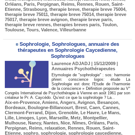
Orléans
,
Paris
,
Perpignan
,
Reims
,
Rennes
,
Rouen
,
Saint-
Etienne
,
Strasbourg
,
therapie breve
,
therapie breve 75004
,
therapie breve 75011
,
therapie breve 75014
,
therapie breve
75017
,
therapie breve avignon
,
therapie breve paris
,
therapie breve rennes
,
therapies breves paris
,
Toulon
,
Toulouse
,
Tours
,
Valence
,
Villeurbanne
Sophrologie, Sophrologues, annuaire des
thérapeutes en Sophrologie Caycedienne,
Sophrologues
Laurence ADJADJ
| 15/12/2009
|
Annuaires Psychothérapeutes
Etymologie de "sophrologie" : sos: harmonie
phren: conscience logos: étude La
Sophrologie est donc l'Etude de l’harmonie
de la conscience » Définition proposée au V°
Congrès International de Psychothérapie à Vienne en août 1961 par son
créateur le Pr. A. Caycédo. Qu’est ce que la sophrologie ? La...
Aix-en-Provence
,
Amiens
,
Angers
,
Avignon
,
Besançon
,
Bordeaux
,
Boulogne-Billancourt
,
Brest
,
Caen
,
Cannes
,
Clermont-Ferrand
,
Dijon
,
Grenoble
,
Le Havre
,
Le Mans
,
Lille
,
Limoges
,
Lyon
,
Marseille
,
Metz
,
Montpellier
,
Mulhouse
,
Nancy
,
Nantes
,
Nice
,
Nîmes
,
Orléans
,
Paris
,
Perpignan
,
Reims
,
relaxation
,
Rennes
,
Rouen
,
Saint-
Etienne
,
sophro
,
sophrologie
,
sophrologie caycedienne
,