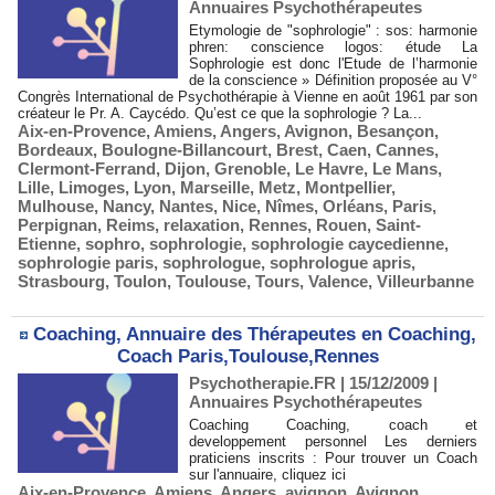
Annuaires Psychothérapeutes
Etymologie de "sophrologie" : sos: harmonie
phren: conscience logos: étude La
Sophrologie est donc l'Etude de l’harmonie
de la conscience » Définition proposée au V°
Congrès International de Psychothérapie à Vienne en août 1961 par son
créateur le Pr. A. Caycédo. Qu’est ce que la sophrologie ? La...
Aix-en-Provence
,
Amiens
,
Angers
,
Avignon
,
Besançon
,
Bordeaux
,
Boulogne-Billancourt
,
Brest
,
Caen
,
Cannes
,
Clermont-Ferrand
,
Dijon
,
Grenoble
,
Le Havre
,
Le Mans
,
Lille
,
Limoges
,
Lyon
,
Marseille
,
Metz
,
Montpellier
,
Mulhouse
,
Nancy
,
Nantes
,
Nice
,
Nîmes
,
Orléans
,
Paris
,
Perpignan
,
Reims
,
relaxation
,
Rennes
,
Rouen
,
Saint-
Etienne
,
sophro
,
sophrologie
,
sophrologie caycedienne
,
sophrologie paris
,
sophrologue
,
sophrologue apris
,
Strasbourg
,
Toulon
,
Toulouse
,
Tours
,
Valence
,
Villeurbanne
Coaching, Annuaire des Thérapeutes en Coaching,
Coach Paris,Toulouse,Rennes
Psychotherapie.FR | 15/12/2009
|
Annuaires Psychothérapeutes
Coaching Coaching, coach et
developpement personnel Les derniers
praticiens inscrits : Pour trouver un Coach
sur l'annuaire, cliquez ici
Aix-en-Provence
,
Amiens
,
Angers
,
avignon
,
Avignon
,