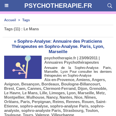
PSYCHOTHERAPIE.FR
Accueil
>
Tags
Tags (11) : Le Mans
Sophro-Analyse: Annuaire des Praticiens
Thérapeutes en Sophro-Analyse. Paris, Lyon,
Marseille
psychotherapie.fr | 23/09/2011
|
Annuaires Psychothérapeutes
Annuaire de la Sophro-Analyse. Paris,
Marseille, Lyon Pour consulter les derniers
thérapeutes en Sophro-Analyse
Aix-en-Provence
,
Amiens
,
Angers
,
Avignon
,
Besançon
,
Bordeaux
,
Boulogne-Billancourt
,
Brest
,
Caen
,
Cannes
,
Clermont-Ferrand
,
Dijon
,
Grenoble
,
Le Havre
,
Le Mans
,
Lille
,
Limoges
,
Lyon
,
Marseille
,
Metz
,
Montpellier
,
Mulhouse
,
Nancy
,
Nantes
,
Nice
,
Nîmes
,
Orléans
,
Paris
,
Perpignan
,
Reims
,
Rennes
,
Rouen
,
Saint-
Etienne
,
sophro-analyse
,
sophro-analyse Paris
,
sophro-
analyste
,
sophro-analyste Paris
,
Strasbourg
,
Toulon
,
Toulouse
,
Tours
,
Valence
,
Villeurbanne