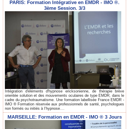
PARIS: Formation Intégrative en EMDR - IMO ®.
3ème Session. 3/3
Intégration d'éléments d'hypnose ericksonienne, de thérapie brève
orientée solution et des mouvements oculaires de type EMDR, dans le
cadre du psychotraumatisme. Une formation labellisée France EMDR -
IMO ® Formation réservée aux professionnels de santé, psychologues
non formés ou initiés à l’hypnose....
MARSEILLE: Formation en EMDR - IMO ® 3 Jours