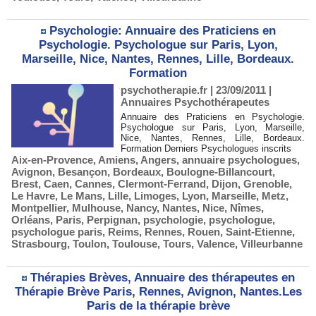
Psychologie: Annuaire des Praticiens en
Psychologie. Psychologue sur Paris, Lyon,
Marseille, Nice, Nantes, Rennes, Lille, Bordeaux.
Formation
psychotherapie.fr | 23/09/2011
|
Annuaires Psychothérapeutes
Annuaire des Praticiens en Psychologie.
Psychologue sur Paris, Lyon, Marseille,
Nice, Nantes, Rennes, Lille, Bordeaux.
Formation Derniers Psychologues inscrits
Aix-en-Provence
,
Amiens
,
Angers
,
annuaire psychologues
,
Avignon
,
Besançon
,
Bordeaux
,
Boulogne-Billancourt
,
Brest
,
Caen
,
Cannes
,
Clermont-Ferrand
,
Dijon
,
Grenoble
,
Le Havre
,
Le Mans
,
Lille
,
Limoges
,
Lyon
,
Marseille
,
Metz
,
Montpellier
,
Mulhouse
,
Nancy
,
Nantes
,
Nice
,
Nîmes
,
Orléans
,
Paris
,
Perpignan
,
psychologie
,
psychologue
,
psychologue paris
,
Reims
,
Rennes
,
Rouen
,
Saint-Etienne
,
Strasbourg
,
Toulon
,
Toulouse
,
Tours
,
Valence
,
Villeurbanne
Thérapies Brèves, Annuaire des thérapeutes en
Thérapie Brève Paris, Rennes, Avignon, Nantes.Les
Paris de la thérapie brève