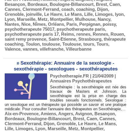
Besançon
,
Bordeaux
,
Boulogne-Billancourt
,
Brest
,
Caen
,
Cannes
,
Clermont-Ferrand
,
coach
,
coaching
,
Dijon
,
Grenoble
,
joinville
,
Le Havre
,
Le Mans
,
Lille
,
Limoges
,
lyon
,
Lyon
,
Marseille
,
Metz
,
Montpellier
,
Mulhouse
,
Nancy
,
Nantes
,
Nice
,
Nîmes
,
Orléans
,
Paris
,
Perpignan
,
poissy
,
psychotherapeute 75017
,
psychotherapeute paris
,
psychotherapeute paris 17
,
Reims
,
rennes
,
Rennes
,
Rouen
,
saint remy provence
,
Saint-Etienne
,
Strasbourg
,
thérapeute
coaching
,
Toulon
,
toulouse
,
Toulouse
,
tours
,
Tours
,
Valence
,
vannes
,
villefranche
,
Villeurbanne
Sexothérapie: Annuaire de la sexologie -
sexothérapie - sexologues - sexothérapeutes
Psychotherapie.FR | 21/04/2009
|
Annuaires Psychothérapeutes
Sexothérapie : la sexothérapie est née des
travaux de Masters et Johnson. La
sexothérapie est la prise en charge des
troubles sexuels fonctionnels. Sexologue :
un sexologue est un thérapeute qui possède un savoir et une pratique
médicale. Pour consulter l'annuaire des thérapeutes en Sexothérapie,...
Aix-en-Provence
,
Amiens
,
Angers
,
Avignon
,
Besançon
,
Bordeaux
,
Boulogne-Billancourt
,
Brest
,
Caen
,
Cannes
,
Clermont-Ferrand
,
Dijon
,
Grenoble
,
Le Havre
,
Le Mans
,
Lille
,
Limoges
,
Lyon
,
Marseille
,
Metz
,
Montpellier
,