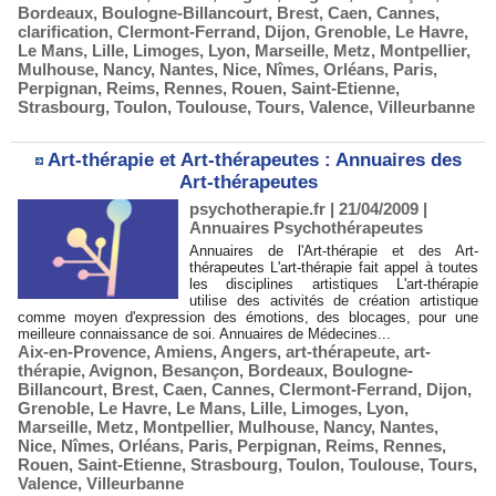
Bordeaux
,
Boulogne-Billancourt
,
Brest
,
Caen
,
Cannes
,
clarification
,
Clermont-Ferrand
,
Dijon
,
Grenoble
,
Le Havre
,
Le Mans
,
Lille
,
Limoges
,
Lyon
,
Marseille
,
Metz
,
Montpellier
,
Mulhouse
,
Nancy
,
Nantes
,
Nice
,
Nîmes
,
Orléans
,
Paris
,
Perpignan
,
Reims
,
Rennes
,
Rouen
,
Saint-Etienne
,
Strasbourg
,
Toulon
,
Toulouse
,
Tours
,
Valence
,
Villeurbanne
Art-thérapie et Art-thérapeutes : Annuaires des
Art-thérapeutes
psychotherapie.fr | 21/04/2009
|
Annuaires Psychothérapeutes
Annuaires de l'Art-thérapie et des Art-
thérapeutes L'art-thérapie fait appel à toutes
les disciplines artistiques L'art-thérapie
utilise des activités de création artistique
comme moyen d'expression des émotions, des blocages, pour une
meilleure connaissance de soi. Annuaires de Médecines...
Aix-en-Provence
,
Amiens
,
Angers
,
art-thérapeute
,
art-
thérapie
,
Avignon
,
Besançon
,
Bordeaux
,
Boulogne-
Billancourt
,
Brest
,
Caen
,
Cannes
,
Clermont-Ferrand
,
Dijon
,
Grenoble
,
Le Havre
,
Le Mans
,
Lille
,
Limoges
,
Lyon
,
Marseille
,
Metz
,
Montpellier
,
Mulhouse
,
Nancy
,
Nantes
,
Nice
,
Nîmes
,
Orléans
,
Paris
,
Perpignan
,
Reims
,
Rennes
,
Rouen
,
Saint-Etienne
,
Strasbourg
,
Toulon
,
Toulouse
,
Tours
,
Valence
,
Villeurbanne