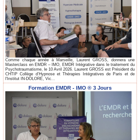
Comme chaque année à Marseille, Laurent GROSS, donnera une
Masterclass en EMDR – IMO, EMDR Intégrative dans le traitement du
Psychotraumatisme, le 10 Avril 2026. Laurent GROSS est Président du
CHTIP Collège d’Hypnose et Thérapies Intégratives de Paris et de
l'Institut IN-DOLORE, Vic...
Formation EMDR - IMO ® 3 Jours