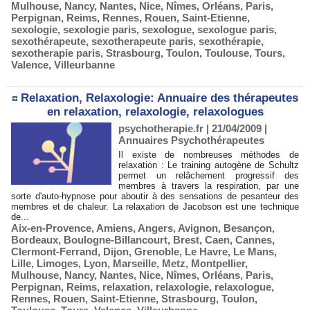
Mulhouse
,
Nancy
,
Nantes
,
Nice
,
Nîmes
,
Orléans
,
Paris
,
Perpignan
,
Reims
,
Rennes
,
Rouen
,
Saint-Etienne
,
sexologie
,
sexologie paris
,
sexologue
,
sexologue paris
,
sexothérapeute
,
sexotherapeute paris
,
sexothérapie
,
sexotherapie paris
,
Strasbourg
,
Toulon
,
Toulouse
,
Tours
,
Valence
,
Villeurbanne
Relaxation, Relaxologie: Annuaire des thérapeutes
en relaxation, relaxologie, relaxologues
psychotherapie.fr | 21/04/2009
|
Annuaires Psychothérapeutes
Il existe de nombreuses méthodes de
relaxation : Le training autogène de Schultz
permet un relâchement progressif des
membres à travers la respiration, par une
sorte d'auto-hypnose pour aboutir à des sensations de pesanteur des
membres et de chaleur. La relaxation de Jacobson est une technique
de...
Aix-en-Provence
,
Amiens
,
Angers
,
Avignon
,
Besançon
,
Bordeaux
,
Boulogne-Billancourt
,
Brest
,
Caen
,
Cannes
,
Clermont-Ferrand
,
Dijon
,
Grenoble
,
Le Havre
,
Le Mans
,
Lille
,
Limoges
,
Lyon
,
Marseille
,
Metz
,
Montpellier
,
Mulhouse
,
Nancy
,
Nantes
,
Nice
,
Nîmes
,
Orléans
,
Paris
,
Perpignan
,
Reims
,
relaxation
,
relaxologie
,
relaxologue
,
Rennes
,
Rouen
,
Saint-Etienne
,
Strasbourg
,
Toulon
,