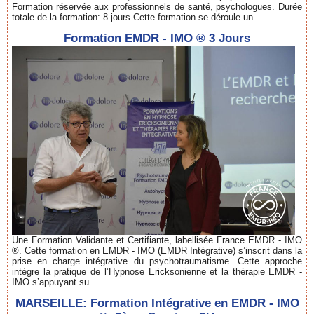
Formation réservée aux professionnels de santé, psychologues. Durée
totale de la formation: 8 jours Cette formation se déroule un...
Formation EMDR - IMO ® 3 Jours
Une Formation Validante et Certifiante, labellisée France EMDR - IMO
®. Cette formation en EMDR - IMO (EMDR Intégrative) s’inscrit dans la
prise en charge intégrative du psychotraumatisme. Cette approche
intègre la pratique de l’Hypnose Ericksonienne et la thérapie EMDR -
IMO s’appuyant su...
MARSEILLE: Formation Intégrative en EMDR - IMO