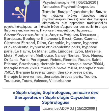
Psychotherapie.FR | 06/01/2010
|
Annuaires Psychothérapeutes
Thérapies Brèves, Psychothérapies Brèves:
les thérapies brèves (appelées aussi
psychothérapies brèves) sont des thérapies
alternatives aux approches traditionnelles
psychothérapiques. La thérapie brève s'appuie sur des outils tels que
l'hypnose ericksonienne, l'hypnose thérapeutique, l'hypnose...
Aix-en-Provence
,
Amiens
,
Angers
,
Avignon
,
Besançon
,
Bordeaux
,
Boulogne-Billancourt
,
Brest
,
Caen
,
Cannes
,
Clermont-Ferrand
,
Dijon
,
Grenoble
,
hypnose
,
hypnose
ericksonienne
,
hypnose ericksonienne paris
,
hypnose
paris
,
Le Havre
,
Le Mans
,
Lille
,
Limoges
,
Lyon
,
Marseille
,
Metz
,
Montpellier
,
Mulhouse
,
Nancy
,
Nantes
,
Nice
,
Nîmes
,
Orléans
,
Paris
,
Perpignan
,
Reims
,
Rennes
,
Rouen
,
Saint-
Etienne
,
Strasbourg
,
therapie breve
,
therapie breve 75004
,
therapie breve 75011
,
therapie breve 75014
,
therapie breve
75017
,
therapie breve avignon
,
therapie breve paris
,
therapie breve rennes
,
therapies breves paris
,
Toulon
,
Toulouse
,
Tours
,
Valence
,
Villeurbanne
Sophrologie, Sophrologues, annuaire des
thérapeutes en Sophrologie Caycedienne,
Sophrologues
Laurence ADJADJ
| 15/12/2009
|