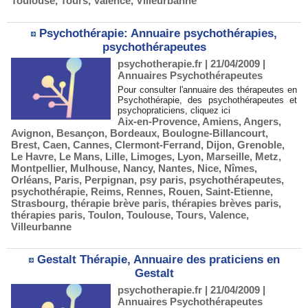
Toulouse
,
Tours
,
Valence
,
Villeurbanne
Psychothérapie: Annuaire psychothérapies,
psychothérapeutes
psychotherapie.fr | 21/04/2009
|
Annuaires Psychothérapeutes
Pour consulter l'annuaire des thérapeutes en
Psychothérapie, des psychothérapeutes et
psychopraticiens, cliquez ici
Aix-en-Provence
,
Amiens
,
Angers
,
Avignon
,
Besançon
,
Bordeaux
,
Boulogne-Billancourt
,
Brest
,
Caen
,
Cannes
,
Clermont-Ferrand
,
Dijon
,
Grenoble
,
Le Havre
,
Le Mans
,
Lille
,
Limoges
,
Lyon
,
Marseille
,
Metz
,
Montpellier
,
Mulhouse
,
Nancy
,
Nantes
,
Nice
,
Nîmes
,
Orléans
,
Paris
,
Perpignan
,
psy paris
,
psychothérapeutes
,
psychothérapie
,
Reims
,
Rennes
,
Rouen
,
Saint-Etienne
,
Strasbourg
,
thérapie brève paris
,
thérapies brèves paris
,
thérapies paris
,
Toulon
,
Toulouse
,
Tours
,
Valence
,
Villeurbanne
Gestalt Thérapie, Annuaire des praticiens en
Gestalt
psychotherapie.fr | 21/04/2009
|
Annuaires Psychothérapeutes