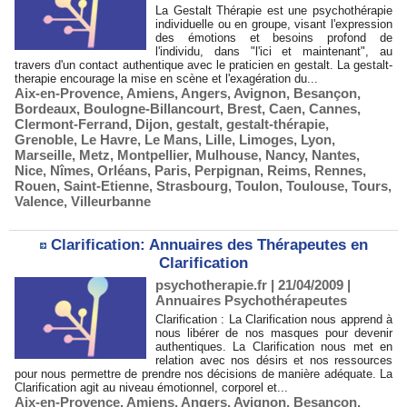
La Gestalt Thérapie est une psychothérapie
individuelle ou en groupe, visant l'expression
des émotions et besoins profond de
l'individu, dans "l'ici et maintenant", au
travers d'un contact authentique avec le praticien en gestalt. La gestalt-
therapie encourage la mise en scène et l'exagération du...
Aix-en-Provence
,
Amiens
,
Angers
,
Avignon
,
Besançon
,
Bordeaux
,
Boulogne-Billancourt
,
Brest
,
Caen
,
Cannes
,
Clermont-Ferrand
,
Dijon
,
gestalt
,
gestalt-thérapie
,
Grenoble
,
Le Havre
,
Le Mans
,
Lille
,
Limoges
,
Lyon
,
Marseille
,
Metz
,
Montpellier
,
Mulhouse
,
Nancy
,
Nantes
,
Nice
,
Nîmes
,
Orléans
,
Paris
,
Perpignan
,
Reims
,
Rennes
,
Rouen
,
Saint-Etienne
,
Strasbourg
,
Toulon
,
Toulouse
,
Tours
,
Valence
,
Villeurbanne
Clarification: Annuaires des Thérapeutes en
Clarification
psychotherapie.fr | 21/04/2009
|
Annuaires Psychothérapeutes
Clarification : La Clarification nous apprend à
nous libérer de nos masques pour devenir
authentiques. La Clarification nous met en
relation avec nos désirs et nos ressources
pour nous permettre de prendre nos décisions de manière adéquate. La
Clarification agit au niveau émotionnel, corporel et...
Aix-en-Provence
,
Amiens
,
Angers
,
Avignon
,
Besançon
,