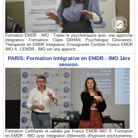
Formation EMDR - IMO : Traiter le psychotrauma avec une approche
intégrative. Formatrice: Claire DAHAN, Psychologue Clinicienne,
Thérapeute en EMDR Intégrative. Enseignante Certifiée France EMDR
IMO ®. L’EMDR - IMO est une approch...
PARIS: Formation Intégrative en EMDR - IMO 1ère
session.
Formation Certifiante et validée par France EMDR IMO ®. Formation
en EMDR - IMO avec Intégration d'éléments d'hypnose ericksonienne,