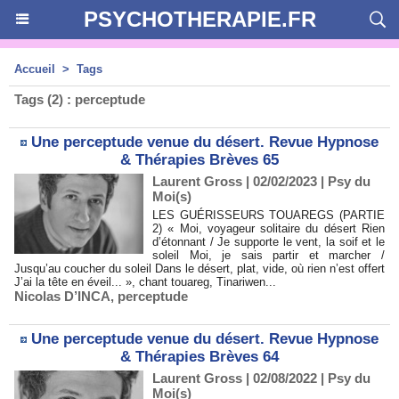
PSYCHOTHERAPIE.FR
Accueil
>
Tags
Tags (2) : perceptude
Une perceptude venue du désert. Revue Hypnose
& Thérapies Brèves 65
Laurent Gross
| 02/02/2023
|
Psy du
Moi(s)
LES GUÉRISSEURS TOUAREGS (PARTIE
2) « Moi, voyageur solitaire du désert Rien
d’étonnant / Je supporte le vent, la soif et le
soleil Moi, je sais partir et marcher /
Jusqu’au coucher du soleil Dans le désert, plat, vide, où rien n’est offert
J’ai la tête en éveil... », chant touareg, Tinariwen...
Nicolas D’INCA
,
perceptude
Une perceptude venue du désert. Revue Hypnose
& Thérapies Brèves 64
Laurent Gross
| 02/08/2022
|
Psy du
Moi(s)