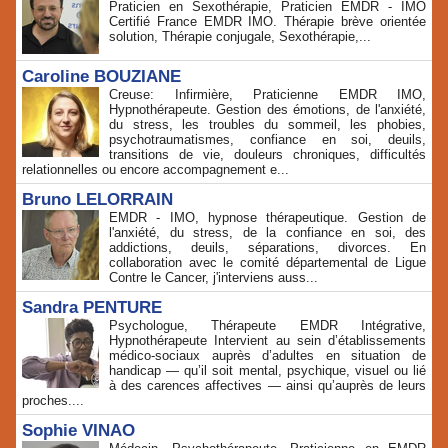
Praticien en Sexothérapie, Praticien EMDR - IMO
Certifié France EMDR IMO. Thérapie brève orientée
solution, Thérapie conjugale, Sexothérapie,...
Caroline BOUZIANE
Creuse: Infirmière, Praticienne EMDR IMO,
Hypnothérapeute. Gestion des émotions, de l'anxiété,
du stress, les troubles du sommeil, les phobies,
psychotraumatismes, confiance en soi, deuils,
transitions de vie, douleurs chroniques, difficultés
relationnelles ou encore accompagnement e...
Bruno LELORRAIN
EMDR - IMO, hypnose thérapeutique. Gestion de
l'anxiété, du stress, de la confiance en soi, des
addictions, deuils, séparations, divorces. En
collaboration avec le comité départemental de Ligue
Contre le Cancer, j'interviens auss...
Sandra PENTURE
Psychologue, Thérapeute EMDR Intégrative,
Hypnothérapeute Intervient au sein d’établissements
médico‑sociaux auprès d’adultes en situation de
handicap — qu’il soit mental, psychique, visuel ou lié
à des carences affectives — ainsi qu’auprès de leurs
proches....
Sophie VINAO