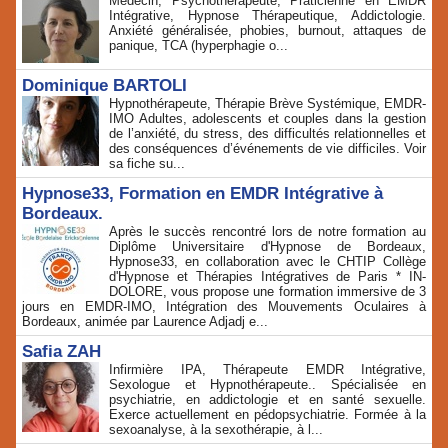
Médecin, Psychothérapeute, Praticienne en EMDR
Intégrative, Hypnose Thérapeutique, Addictologie.
Anxiété généralisée, phobies, burnout, attaques de
panique, TCA (hyperphagie o...
Dominique BARTOLI
Hypnothérapeute, Thérapie Brève Systémique, EMDR-
IMO Adultes, adolescents et couples dans la gestion
de l’anxiété, du stress, des difficultés relationnelles et
des conséquences d’événements de vie difficiles. Voir
sa fiche su...
Hypnose33, Formation en EMDR Intégrative à
Bordeaux.
Après le succès rencontré lors de notre formation au
Diplôme Universitaire d'Hypnose de Bordeaux,
Hypnose33, en collaboration avec le CHTIP Collège
d'Hypnose et Thérapies Intégratives de Paris * IN-
DOLORE, vous propose une formation immersive de 3
jours en EMDR-IMO, Intégration des Mouvements Oculaires à
Bordeaux, animée par Laurence Adjadj e...
Safia ZAH
Infirmière IPA, Thérapeute EMDR Intégrative,
Sexologue et Hypnothérapeute.. Spécialisée en
psychiatrie, en addictologie et en santé sexuelle.
Exerce actuellement en pédopsychiatrie. Formée à la
sexoanalyse, à la sexothérapie, à l...