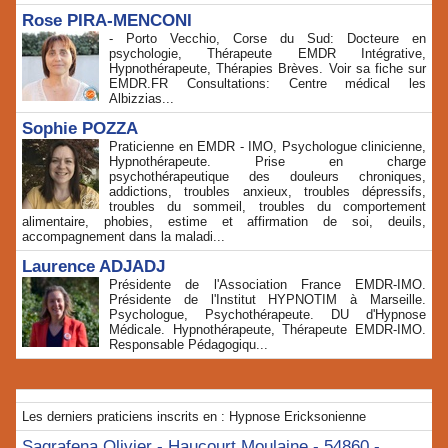
Rose PIRA-MENCONI
- Porto Vecchio, Corse du Sud: Docteure en
psychologie, Thérapeute EMDR Intégrative,
Hypnothérapeute, Thérapies Brèves. Voir sa fiche sur
EMDR.FR Consultations: Centre médical les
Albizzias...
Sophie POZZA
Praticienne en EMDR - IMO, Psychologue clinicienne,
Hypnothérapeute. Prise en charge
psychothérapeutique des douleurs chroniques,
addictions, troubles anxieux, troubles dépressifs,
troubles du sommeil, troubles du comportement
alimentaire, phobies, estime et affirmation de soi, deuils,
accompagnement dans la maladi...
Laurence ADJADJ
Présidente de l'Association France EMDR-IMO.
Présidente de l'Institut HYPNOTIM à Marseille.
Psychologue, Psychothérapeute. DU d'Hypnose
Médicale. Hypnothérapeute, Thérapeute EMDR-IMO.
Responsable Pédagogiqu...
Les derniers praticiens inscrits en : Hypnose Ericksonienne
Sagrafena Olivier - Haucourt Moulaine - 54860 -