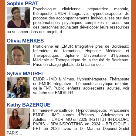
Sophie PRAT
Psychologue clinicienne, préparatrice mentale,
thérapeute EMDR Intégrative, hypnothérapeute. Je
propose des accompagnements individualisés sur des
problématiques psychiques complexes et aussi sur
des personnes souhaitant développer leurs ressources
ou se lancer dans des projets d...
Olivia MERKES
Praticienne en EMDR Intégrative près de Bordeaux:
Infirmière de formation, Hypnose Médicale et
Thérapeutique. Diplôme Universitaire d’Hypnose
Médicale et Thérapeutique de la faculté de Bordeaux.
Prise en charge globale de la santé de...
Sylvie MAUREL
EMDR - IMO à Nîmes. Hypnothérapeute, Thérapeute
en EMDR Intégrative. Thérapeute analytique membre
de la FNP. Public: enfants, adolescents, adultes. Voir
sa fiche sur EMDR.FR...
Kathy BAZERQUE
Infirmière-Puéricultrice, Hypnothérapeute, Praticienne
EMDR - IMO auprès d'Enfants - Adolescents et
Adultes. - EMDR IMO en 2025 INSTITUT IN-DOLORE
PARIS - BRAINSPOTTING en 2024 - BELGIQUE -
EFT en 2023 avec le Dr Martine Depondt-Gadet
PARIS...