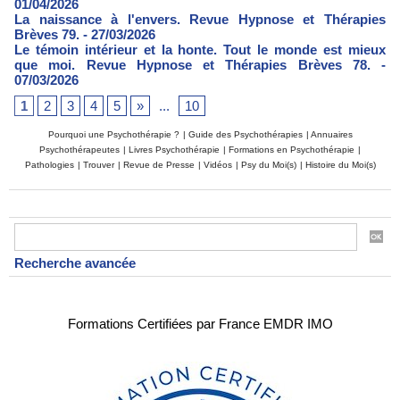
01/04/2026
La naissance à l'envers. Revue Hypnose et Thérapies
Brèves 79.
- 27/03/2026
Le témoin intérieur et la honte. Tout le monde est mieux
que moi. Revue Hypnose et Thérapies Brèves 78.
-
07/03/2026
1
2
3
4
5
»
...
10
Pourquoi une Psychothérapie ?
|
Guide des Psychothérapies
|
Annuaires
Psychothérapeutes
|
Livres Psychothérapie
|
Formations en Psychothérapie
|
Pathologies
|
Trouver
|
Revue de Presse
|
Vidéos
|
Psy du Moi(s)
|
Histoire du Moi(s)
Recherche avancée
Formations Certifiées par France EMDR IMO