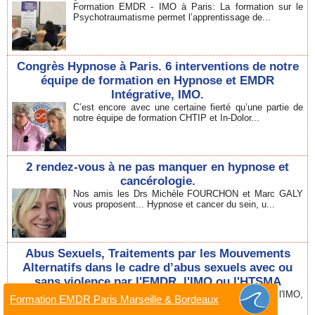
Formation EMDR - IMO à Paris: La formation sur le
Psychotraumatisme permet l’apprentissage de...
Congrès Hypnose à Paris. 6 interventions de notre
équipe de formation en Hypnose et EMDR
Intégrative, IMO.
C’est encore avec une certaine fierté qu’une partie de
notre équipe de formation CHTIP et In-Dolor...
2 rendez-vous à ne pas manquer en hypnose et
cancérologie.
Nos amis les Drs Michèle FOURCHON et Marc GALY
vous proposent... Hypnose et cancer du sein, u...
Abus Sexuels, Traitements par les Mouvements
Alternatifs dans le cadre d’abus sexuels avec ou
sans violence par l'EMDR, l'IMO ou l'HTSMA
La place de l'EMDR, de l'Hypnose Ericksonienne, l'IMO,
Formation EMDR Paris Marseille & Bordeaux
dans les séquelles d'abus sexuels, de viol...