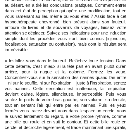
au désert, en a tiré les conclusions pratiques. Comment entrer
dans cet état de perception qui opère une modification, tout en
vous ramenant au lieu même où vous êtes ? Assis face à cet
hypnothérapeute chevronné, bien présent dans son fauteuil,
entouré de livres et de souvenirs de voyages, laissez votre
attention se déplacer. Suivez ses indications pour une induction
simple dont les procédés vous sont bien connus (injonction,
focalisation, saturation ou confusion), mais dont le résultat sera
imprévisible.
« Installez-vous dans le fauteuil. Relâchez toute tension. Dans
cette détente, c’est mieux si la tête part en avant plutôt qu’en
arrière, pour la nuque et la colonne. Fermez les yeux.
Concentrez-vous sur la sensation des narines quand l’air entre
– ni sur le souffle, ni sur l’expiration – juste à l’inspiration, sentez
vos narines. Cette sensation est inattendue, la respiration
devient calme, légère, silencieuse, imperceptible. Puis vous
sentez le poids de votre bras gauche, son volume, sa densité,
tout en sentant l’air qui entre par les narines. Puis les yeux
fermés vous tracez devant vous dans l’espace un cercle, vous
le suivez lentement du regard, à votre propre rythme, comme
une bille qui roule et en suit le contour. Et cette bille roule en
cercle, et décroche légèrement, et trace maintenant une spirale,