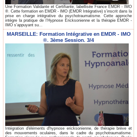
Une Formation Validante et Certifiante, labellisée France EMDR - IMO
®. Cette formation en EMDR - IMO (EMDR Intégrative) s’inscrit dans la
prise en charge intégrative du psychotraumatisme. Cette approche
intègre la pratique de l’Hypnose Ericksonienne et la thérapie EMDR -
IMO s’appuyant su...
MARSEILLE: Formation Intégrative en EMDR - IMO
®. 3ème Session. 3/4
Intégration d'éléments d'hypnose ericksonienne, de thérapie brève et
des mouvements oculaires, dans le cadre du psychotraumatisme.