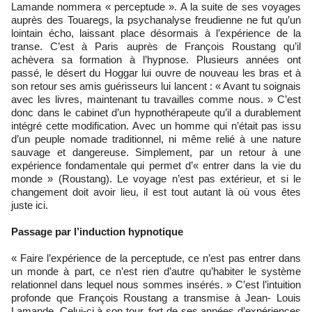
Lamande nommera « perceptude ». A la suite de ses voyages
auprès des Touaregs, la psychanalyse freudienne ne fut qu’un
lointain écho, laissant place désormais à l’expérience de la
transe. C’est à Paris auprès de François Roustang qu’il
achèvera sa formation à l’hypnose. Plusieurs années ont
passé, le désert du Hoggar lui ouvre de nouveau les bras et à
son retour ses amis guérisseurs lui lancent : « Avant tu soignais
avec les livres, maintenant tu travailles comme nous. » C’est
donc dans le cabinet d’un hypnothérapeute qu’il a durablement
intégré cette modification. Avec un homme qui n’était pas issu
d’un peuple nomade traditionnel, ni même relié à une nature
sauvage et dangereuse. Simplement, par un retour à une
expérience fondamentale qui permet d’« entrer dans la vie du
monde » (Roustang). Le voyage n’est pas extérieur, et si le
changement doit avoir lieu, il est tout autant là où vous êtes
juste ici.
Passage par l’induction hypnotique
« Faire l’expérience de la perceptude, ce n’est pas entrer dans
un monde à part, ce n’est rien d’autre qu’habiter le système
relationnel dans lequel nous sommes insérés. » C’est l’intuition
profonde que François Roustang a transmise à Jean- Louis
Lamande. Celui-ci à son tour, fort de ses années d’expériences