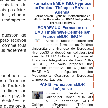
Formation EMDR-IMO, Hypnose
uvais faire de
et Douleur, Thérapies Brèves -
ais pas faire.
Agenda
atient, chaque
Formation en Hypnose Ericksonienne et
u thérapeute,
Médicale. Formation en EMDR Intégrative,
Thérapies Brèves.
BORDEAUX: Formation en
EMDR Intégrative Certifiée par
 question de
France EMDR - IMO ®
 peux recevoir
Après le succès rencontré lors
de notre formation au Diplôme
eu comme tous
Universitaire d'Hypnose de Bordeaux,
lus facilement
Hypnose33 a décidé en collaboration
avec le CHTIP Collège d'Hypnose et
Thérapies Intégratives de Paris * IN-
DOLORE, de vous proposer une
formation immersive de 3 jours en
EMDR-IMO, Intégration des
oui et non. La
Mouvements Oculaires à Bordeaux,
animée par Laurenc...
es différences
PARIS: Formation EMDR
de l'ordre de
Intégrative
e la dimension
Formation Certifiante et
 monde psy, de
validée par France EMDR IMO
 évaluées, ni
®. Un partenariat CHTIP
Collège d'Hypnose Thérapies
 question-là.