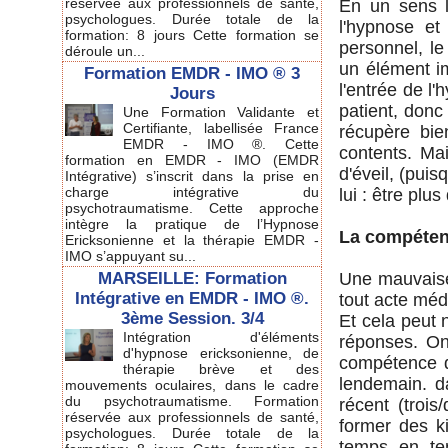
réservée aux professionnels de santé,
En un sens l
psychologues. Durée totale de la
l'hypnose et 
formation: 8 jours Cette formation se
personnel, le
déroule un...
un élément im
Formation EMDR - IMO ® 3
l'entrée de l'
Jours
patient, donc
Une Formation Validante et
Certifiante, labellisée France
récupère bien
EMDR - IMO ®. Cette
contents. Ma
formation en EMDR - IMO (EMDR
d'éveil, (puis
Intégrative) s’inscrit dans la prise en
charge intégrative du
lui : être plus
psychotraumatisme. Cette approche
intègre la pratique de l’Hypnose
La compéten
Ericksonienne et la thérapie EMDR -
IMO s’appuyant su...
MARSEILLE: Formation
Une mauvaise
Intégrative en EMDR - IMO ®.
tout acte méd
3ème Session. 3/4
Et cela peut 
Intégration d'éléments
réponses. On 
d'hypnose ericksonienne, de
compétence d
thérapie brève et des
lendemain. da
mouvements oculaires, dans le cadre
du psychotraumatisme. Formation
récent (troi
réservée aux professionnels de santé,
former des k
psychologues. Durée totale de la
temps en te