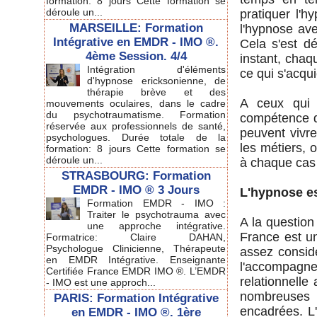
formation: 8 jours Cette formation se
déroule un...
pratiquer l'h
MARSEILLE: Formation
l'hypnose ave
Intégrative en EMDR - IMO ®.
Cela s'est dé
4ème Session. 4/4
instant, cha
Intégration d'éléments
ce qui s'acqu
d'hypnose ericksonienne, de
thérapie brève et des
A ceux qui 
mouvements oculaires, dans le cadre
du psychotraumatisme. Formation
compétence du
réservée aux professionnels de santé,
peuvent vivr
psychologues. Durée totale de la
les métiers, 
formation: 8 jours Cette formation se
déroule un...
à chaque cas 
STRASBOURG: Formation
EMDR - IMO ® 3 Jours
L'hypnose es
Formation EMDR - IMO :
Traiter le psychotrauma avec
A la question
une approche intégrative.
France est un
Formatrice: Claire DAHAN,
Psychologue Clinicienne, Thérapeute
assez consid
en EMDR Intégrative. Enseignante
l'accompagnem
Certifiée France EMDR IMO ®. L’EMDR
relationnelle
- IMO est une approch...
nombreuses m
PARIS: Formation Intégrative
encadrées. L
en EMDR - IMO ®. 1ère