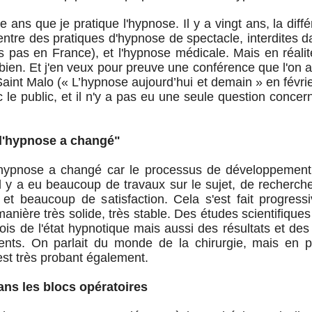
te ans que je pratique l'hypnose. Il y a vingt ans, la diff
ntre des pratiques d'hypnose de spectacle, interdites
 pas en France), et l'hypnose médicale. Mais en réalité
 bien. Et j'en veux pour preuve une conférence que l'on a
aint Malo (« L’hypnose aujourd’hui et demain » en févri
le public, et il n'y a pas eu une seule question concer
 l'hypnose a changé"
'hypnose a changé car le processus de développement
Il y a eu beaucoup de travaux sur le sujet, de recherche
 et beaucoup de satisfaction. Cela s'est fait progres
manière très solide, très stable. Des études scientifiques
 fois de l'état hypnotique mais aussi des résultats et de
ients. On parlait du monde de la chirurgie, mais en p
'est très probant également.
ns les blocs opératoires