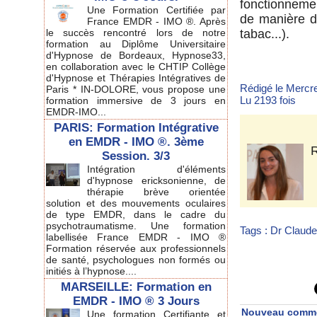
fonctionnemen
Une Formation Certifiée par
de manière du
France EMDR - IMO ®. Après
le succès rencontré lors de notre
tabac...).
formation au Diplôme Universitaire
d'Hypnose de Bordeaux, Hypnose33,
en collaboration avec le CHTIP Collège
d'Hypnose et Thérapies Intégratives de
Rédigé le Mercre
Paris * IN-DOLORE, vous propose une
Lu 2193 fois
formation immersive de 3 jours en
EMDR-IMO...
PARIS: Formation Intégrative
en EMDR - IMO ®. 3ème
R
Session. 3/3
Intégration d'éléments
d'hypnose ericksonienne, de
thérapie brève orientée
solution et des mouvements oculaires
de type EMDR, dans le cadre du
psychotraumatisme. Une formation
Tags
:
Dr Claud
labellisée France EMDR - IMO ®
Formation réservée aux professionnels
de santé, psychologues non formés ou
initiés à l’hypnose....
MARSEILLE: Formation en
EMDR - IMO ® 3 Jours
Nouveau comme
Une formation Certifiante et