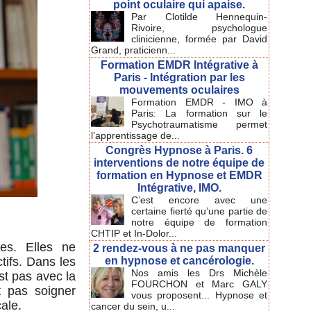
point oculaire qui apaise.
Par Clotilde Hennequin-
Rivoire, psychologue
clinicienne, formée par David
Grand, praticienn...
Formation EMDR Intégrative à
Paris - Intégration par les
mouvements oculaires
Formation EMDR - IMO à
Paris: La formation sur le
Psychotraumatisme permet
l’apprentissage de...
Congrès Hypnose à Paris. 6
interventions de notre équipe de
formation en Hypnose et EMDR
Intégrative, IMO.
C’est encore avec une
certaine fierté qu’une partie de
notre équipe de formation
CHTIP et In-Dolor...
es. Elles ne
2 rendez-vous à ne pas manquer
ifs. Dans les
en hypnose et cancérologie.
Nos amis les Drs Michèle
st pas avec la
FOURCHON et Marc GALY
t pas soigner
vous proposent... Hypnose et
ale.
cancer du sein, u...