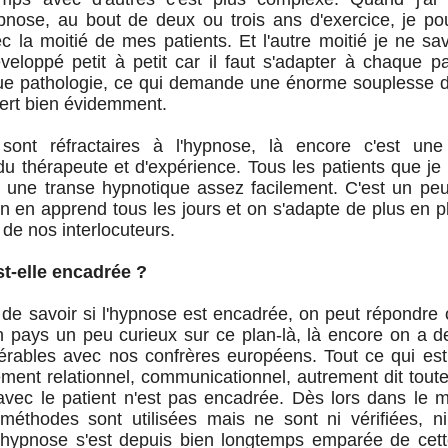
ypnose, au bout de deux ou trois ans d'exercice, je po
c la moitié de mes patients. Et l'autre moitié je ne sav
veloppé petit à petit car il faut s'adapter à chaque p
que pathologie, ce qui demande une énorme souplesse d
iert bien évidemment.
sont réfractaires à l'hypnose, là encore c'est une
 thérapeute et d'expérience. Tous les patients que je
e une transe hypnotique assez facilement. C'est un p
on en apprend tous les jours et on s'adapte de plus en p
de nos interlocuteurs.
t-elle encadrée ?
 de savoir si l'hypnose est encadrée, on peut répondre 
 pays un peu curieux sur ce plan-là, là encore on a d
érables avec nos confrères européens. Tout ce qui est 
ent relationnel, communicationnel, autrement dit tout
 avec le patient n'est pas encadrée. Dès lors dans le
éthodes sont utilisées mais ne sont ni vérifiées, ni
'hypnose s'est depuis bien longtemps emparée de cette