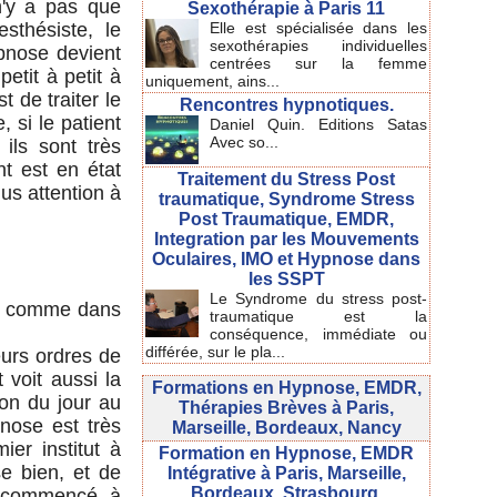
n'y a pas que
Sexothérapie à Paris 11
esthésiste, le
Elle est spécialisée dans les
sexothérapies individuelles
ypnose devient
centrées sur la femme
etit à petit à
uniquement, ains...
t de traiter le
Rencontres hypnotiques.
 si le patient
Daniel Quin. Editions Satas
Avec so...
 ils sont très
t est en état
Traitement du Stress Post
lus attention à
traumatique, Syndrome Stress
Post Traumatique, EMDR,
Integration par les Mouvements
Oculaires, IMO et Hypnose dans
les SSPT
Le Syndrome du stress post-
r, comme dans
traumatique est la
conséquence, immédiate ou
différée, sur le pla...
eurs ordres de
 voit aussi la
Formations en Hypnose, EMDR,
on du jour au
Thérapies Brèves à Paris,
pnose est très
Marseille, Bordeaux, Nancy
er institut à
Formation en Hypnose, EMDR
e bien, et de
Intégrative à Paris, Marseille,
Bordeaux, Strasbourg.
i commencé à