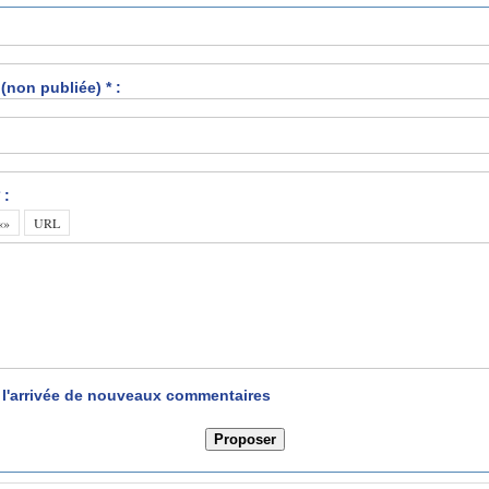
(non publiée) * :
 :
r l'arrivée de nouveaux commentaires