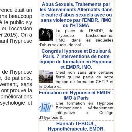
Abus Sexuels, Traitements par
érence était un
les Mouvements Alternatifs dans
le cadre d’abus sexuels avec ou
 dans beaucoup
sans violence par l'EMDR, l'IMO
 le public s'y
ou l'HTSMA
 eu l'occasion
La place de l'EMDR, de
er 2015). On a
l'Hypnose Ericksonienne,
l'IMO, dans les séquelles
nant l'hypnose
d'abus sexuels, de viol...
Congrès Hypnose et Douleur à
Paris. 7 interventions de notre
équipe de formation en Hypnose
et EMDR, IMO.
 de l'hypnose
C’est non sans une certaine
fierté qu’une partie de notre
, de patients,
équipe de formation CHTIP et
sivement, sans
In-Dolore v...
 ont prouvé la
Formation en Hypnose et EMDR -
s améliorations
IMO à Paris
sychologie et
Une formation en Hypnose
Ericksonienne véritablement
intégrative: le Collège
d'Hypnose &...
Hannah TEBOUL,
Hypnothérapeute, EMDR,