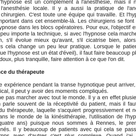
'hypnose est un complément à l'anesthésie, mais il 
l'anesthésie locale. Il y a aussi la pratique de l'an
 chirurgien. C'est toute une équipe qui travaille. Et l'h
portant dans cet ensemble-là. Les chirurgiens se font p
hypnose dans les blocs opératoires. Pour eux, l'objectif es
 peu importe la technique, si avec l'hypnose cela marche,
, s'il évolue mieux qu'avant, s'il cicatrise bien, alors
is cela change un peu leur pratique. Lorsque le patien
que l'hypnose est un état d'éveil), il faut faire beaucoup p
 doux, plus tranquille, faire attention à ce que l'on dit.
ce du thérapeute
 expérience pendant la transe hypnotique peut arrive
ical, il peut y avoir des moments compliqués.
ne pas marcher avec tout le monde. ll y a en effet plusi
parle souvent de la réceptivité du patient, mais il faut
u thérapeute, laquelle s'acquiert progressivement et n
ns le monde de la kinésithérapie, l'utilisation de l'hy
s/quatre ans) puisque nous sommes à Rennes, le premi
inés. Il y beaucoup de patients avec qui cela se pass
mps avec d'autres c'est plus complexe. Quand j'a