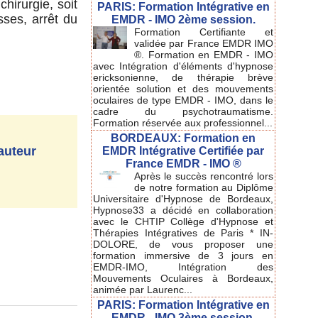
hirurgie, soit
PARIS: Formation Intégrative en
sses, arrêt du
EMDR - IMO 2ème session.
Formation Certifiante et
validée par France EMDR IMO
®. Formation en EMDR - IMO
avec Intégration d'éléments d'hypnose
ericksonienne, de thérapie brève
orientée solution et des mouvements
oculaires de type EMDR - IMO, dans le
cadre du psychotraumatisme.
Formation réservée aux professionnel...
BORDEAUX: Formation en
auteur
EMDR Intégrative Certifiée par
France EMDR - IMO ®
Après le succès rencontré lors
de notre formation au Diplôme
Universitaire d'Hypnose de Bordeaux,
Hypnose33 a décidé en collaboration
avec le CHTIP Collège d'Hypnose et
Thérapies Intégratives de Paris * IN-
DOLORE, de vous proposer une
formation immersive de 3 jours en
EMDR-IMO, Intégration des
Mouvements Oculaires à Bordeaux,
animée par Laurenc...
PARIS: Formation Intégrative en
EMDR - IMO 3ème session.