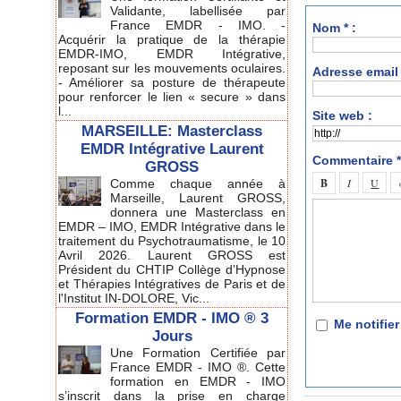
Validante, labellisée par
France EMDR - IMO. -
Nom * :
Acquérir la pratique de la thérapie
EMDR-IMO, EMDR Intégrative,
reposant sur les mouvements oculaires.
Adresse email 
- Améliorer sa posture de thérapeute
pour renforcer le lien « secure » dans
l...
Site web :
MARSEILLE: Masterclass
EMDR Intégrative Laurent
Commentaire *
GROSS
Comme chaque année à
Marseille, Laurent GROSS,
donnera une Masterclass en
EMDR – IMO, EMDR Intégrative dans le
traitement du Psychotraumatisme, le 10
Avril 2026. Laurent GROSS est
Président du CHTIP Collège d’Hypnose
et Thérapies Intégratives de Paris et de
l'Institut IN-DOLORE, Vic...
Formation EMDR - IMO ® 3
Me notifie
Jours
Une Formation Certifiée par
France EMDR - IMO ®. Cette
formation en EMDR - IMO
s’inscrit dans la prise en charge