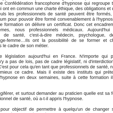
e Confédération francophone d'hypnose qui regroupe tre
i ont en commun une charte éthique, des obligations et
euls les professionnels de santé peuvent être formés, 
um pour pouvoir être formé convenablement à l'hypnos
 formation on délivre un certificat. Donc cet encadre
êmes, nous professionnels médicaux. Aujourd'hui 
l de santé, c'est-à-dire médecin, psychologue, de
sage-femme…Ils ont la possibilité de se former et 
s le cadre de son métier.
e législation aujourd'hui en France. N'importe qui p
n'y a pas de lois, pas de cadre législatif, ni d'interdicti
C'est pour cela qu'en tant que professionnels de santé,
mieux ce cadre. Mais il existe des instituts qui prét
l'hypnose en deux semaines, suite à cette formation il
égiférer, et surtout demander au praticien quelle est sa 
onnel de santé, où a-t-il appris l'hypnose.
 pour objectif de permettre à quelqu'un de changer