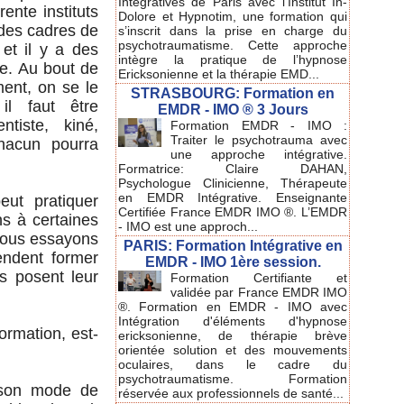
Intégratives de Paris avec l'Institut In-
nte instituts
Dolore et Hypnotim, une formation qui
 des cadres de
s’inscrit dans la prise en charge du
psychotraumatisme. Cette approche
et il y a des
intègre la pratique de l’hypnose
e. Au bout de
Ericksonienne et la thérapie EMD...
ment, on se le
STRASBOURG: Formation en
il faut être
EMDR - IMO ® 3 Jours
ntiste, kiné,
Formation EMDR - IMO :
Traiter le psychotrauma avec
chacun pourra
une approche intégrative.
Formatrice: Claire DAHAN,
Psychologue Clinicienne, Thérapeute
en EMDR Intégrative. Enseignante
eut pratiquer
Certifiée France EMDR IMO ®. L’EMDR
ons à certaines
- IMO est une approch...
 nous essayons
PARIS: Formation Intégrative en
endent former
EMDR - IMO 1ère session.
s posent leur
Formation Certifiante et
validée par France EMDR IMO
®. Formation en EMDR - IMO avec
Intégration d'éléments d'hypnose
formation, est-
ericksonienne, de thérapie brève
orientée solution et des mouvements
oculaires, dans le cadre du
psychotraumatisme. Formation
 son mode de
réservée aux professionnels de santé...