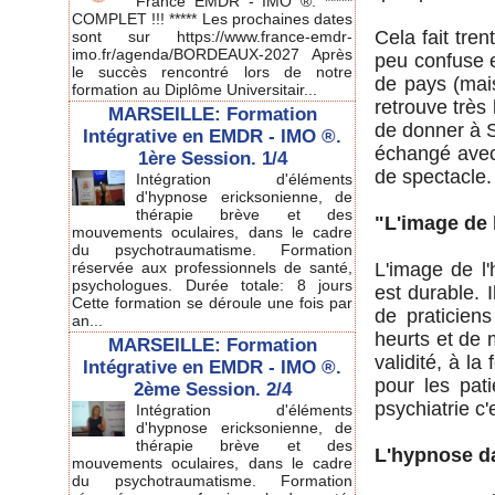
France EMDR - IMO ®. *****
COMPLET !!! ***** Les prochaines dates
Cela fait tren
sont sur https://www.france-emdr-
imo.fr/agenda/BORDEAUX-2027 Après
peu confuse e
le succès rencontré lors de notre
de pays (mais
formation au Diplôme Universitair...
retrouve très
MARSEILLE: Formation
de donner à S
Intégrative en EMDR - IMO ®.
échangé avec 
1ère Session. 1/4
de spectacle.
Intégration d'éléments
d'hypnose ericksonienne, de
thérapie brève et des
"L'image de
mouvements oculaires, dans le cadre
du psychotraumatisme. Formation
réservée aux professionnels de santé,
L'image de l
psychologues. Durée totale: 8 jours
est durable. 
Cette formation se déroule une fois par
de praticiens
an...
heurts et de 
MARSEILLE: Formation
validité, à la
Intégrative en EMDR - IMO ®.
pour les pat
2ème Session. 2/4
psychiatrie c
Intégration d'éléments
d'hypnose ericksonienne, de
thérapie brève et des
L'hypnose da
mouvements oculaires, dans le cadre
du psychotraumatisme. Formation