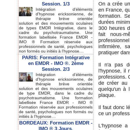
On a crée un
Session. 1/3
Intégration d'éléments
en France, qu
d'hypnose ericksonienne, de
formation. S
thérapie brève orientée
durées minim
solution et des mouvements oculaires
300 heures de
de types EMDR Intégrative, dans le
cadre du psychotraumatisme. Une
fait nous-m
formation labellisée France EMDR -
professionne
IMO ® Formation réservée aux
infirmière, 
professionnels de santé, psychologues
non formés ou initiés à l’hypnose....
pratiquer dan
PARIS: Formation Intégrative
en EMDR - IMO ®. 2ème
Il n'a pas d
Session. 2/3
l'hypnose, il 
Intégration d'éléments
professions. 
d'hypnose ericksonienne, de
de créer au 
thérapie brève orientée
solution et des mouvements oculaires
quelqu'un à 
de type EMDR, dans le cadre du
plaque.
psychotraumatisme. Une formation
labellisée France EMDR - IMO ®
Il faut donc l
Formation réservée aux professionnels
de santé, psychologues non formés ou
ce un professi
initiés à l’hypnose....
BORDEAUX: Formation EMDR -
L'hypnose a
IMO ® 3 Jours.