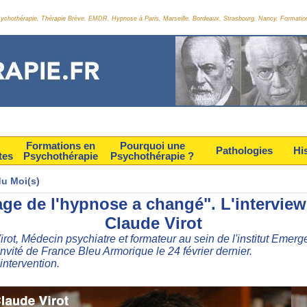
Psychothérapie, Thérapie Brève, EMDR, Hypnose à Paris, Marseille, Bordeaux, Strasbourg, Nancy. Formatio
Formations en
Pourquoi une
Pathologies
Hi
tes
Psychothérapie
Psychothérapie ?
du Moi(s)
age de l'hypnose a changé". L'interview
Claude Virot
rot, Médecin psychiatre et formateur au sein de l'institut Emer
'invité de France Bleu Armorique le 24 février dernier.
intervention.