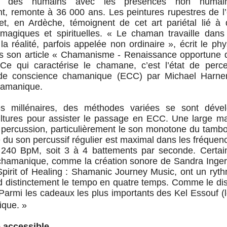
lisé des humains avec les présences non humai
, remonte à 36 000 ans. Les peintures rupestres de l’
et, en Ardèche, témoignent de cet art pariétal lié à 
, magiques et spirituelles. « Le chaman travaille dans
e la réalité, parfois appelée non ordinaire », écrit le ph
s son article « Chamanisme - Renaissance opportune d’
Ce qui caractérise le chamane, c’est l’état de perce
de conscience chamanique (ECC) par Michael Harner
hamanique.
s millénaires, des méthodes variées se sont déve
cultures pour assister le passage en ECC. Une large ma
 percussion, particulièrement le son monotone du tambo
 du son percussif régulier est maximal dans les fréque
 240 BpM, soit 3 à 4 battements par seconde. Certa
n chamanique, comme la création sonore de Sandra Inge
Spirit of Healing : Shamanic Journey Music, ont un ryt
d distinctement le tempo en quatre temps. Comme le di
Parmi les cadeaux les plus importants des Kel Essouf (l
usique. »
 accessible