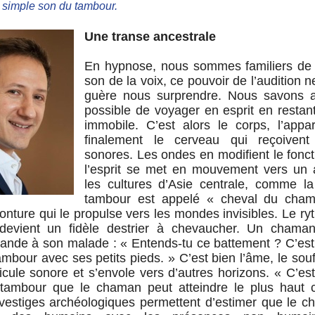
 simple son du tambour.
Une transe ancestrale
En hypnose, nous sommes familiers de l
son de la voix, ce pouvoir de l’audition n
guère nous surprendre. Nous savons au
possible de voyager en esprit en restan
immobile. C’est alors le corps, l’appare
finalement le cerveau qui reçoiven
sonores. Les ondes en modifient le fonc
l’esprit se met en mouvement vers un a
les cultures d’Asie centrale, comme la
tambour est appelé « cheval du chama
monture qui le propulse vers les mondes invisibles. Le r
devient un fidèle destrier à chevaucher. Un chaman
ande à son malade : « Entends-tu ce battement ? C’est 
tambour avec ses petits pieds. » C’est bien l’âme, le souf
cule sonore et s’envole vers d’autres horizons. « C’es
tambour que le chaman peut atteindre le plus haut c
 vestiges archéologiques permettent d’estimer que le c