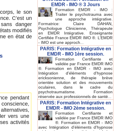
EMDR - IMO ® 3 Jours
Formation EMDR - IMO :
 corps, le son
Traiter le psychotrauma avec
ence. C’est un
une approche intégrative.
Formatrice: Claire DAHAN,
 sans danger
Psychologue Clinicienne, Thérapeute
états modifiés
en EMDR Intégrative. Enseignante
ême en état de
Certifiée France EMDR IMO ®. L’EMDR
- IMO est une approch...
PARIS: Formation Intégrative en
EMDR - IMO 1ère session.
es
Formation Certifiante et
validée par France EMDR IMO
®. Formation en EMDR - IMO avec
Intégration d'éléments d'hypnose
ericksonienne, de thérapie brève
orientée solution et des mouvements
oculaires, dans le cadre du
psychotraumatisme. Formation
réservée aux professionnels de santé...
ence pendant
PARIS: Formation Intégrative en
e conscience,
EMDR - IMO 2ème session.
lternatives,
Formation Certifiante et
ller vers une
validée par France EMDR IMO
ses activités
®. Formation en EMDR - IMO
avec Intégration d'éléments d'hypnose