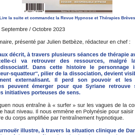
Lire la suite et commandez la Revue Hypnose et Thérapies Brève
/ Septembre / Octobre 2023
maire, présenté par Julien Betbèze, rédacteur en chef :
aux décrit, à travers plusieurs séances de thérapie a
lle-ci va retrouver des ressources, malgré l
dissociatif. Dans cette histoire le personnage i
teur-squatteur'', pilier de la dissociation, devient vis
ment externalisant. Il perd son pouvoir et les
lles peuvent émerger pour que Syriane retrouve s
s initiatives porteuses de sens.
uen nous entraîne à « surfer » sur les vagues de la co
 de haut niveau. Il nous emmène en Polynésie pour saisir
e du corps amplifiée par l’entraînement hypnotique.
nouër illustre, à travers la situation clinique de Dan