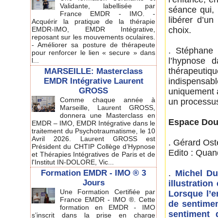
Validante, labellisée par
séance qui,
France EMDR - IMO. -
libérer d’u
Acquérir la pratique de la thérapie
EMDR-IMO, EMDR Intégrative,
choix.
reposant sur les mouvements oculaires.
- Améliorer sa posture de thérapeute
. Stéphane 
pour renforcer le lien « secure » dans
l’hypnose d
l...
thérapeutiq
MARSEILLE: Masterclass
EMDR Intégrative Laurent
indispensab
GROSS
uniquement a
Comme chaque année à
un processus
Marseille, Laurent GROSS,
donnera une Masterclass en
Espace Dou
EMDR – IMO, EMDR Intégrative dans le
traitement du Psychotraumatisme, le 10
Avril 2026. Laurent GROSS est
. Gérard Os
Président du CHTIP Collège d’Hypnose
Edito : Quand
et Thérapies Intégratives de Paris et de
l'Institut IN-DOLORE, Vic...
Formation EMDR - IMO ® 3
.
Michel Du
Jours
illustratio
Une Formation Certifiée par
Lorsque l’e
France EMDR - IMO ®. Cette
de sentimen
formation en EMDR - IMO
sentiment 
s’inscrit dans la prise en charge