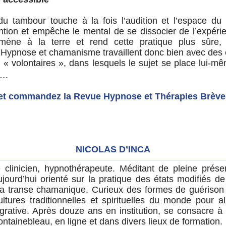
du tambour touche à la fois l’audition et l’espace du
tention et empêche le mental de se dissocier de l’expéri
amène à la terre et rend cette pratique plus sûre,
Hypnose et chamanisme travaillent donc bien avec des 
ts « volontaires », dans lesquels le sujet se place lui-m
 et….
e et commandez la Revue Hypnose et Thérapies Brèv
NICOLAS D’INCA
 clinicien, hypnothérapeute. Méditant de pleine prés
ujourd’hui orienté sur la pratique des états modifiés d
a transe chamanique. Curieux des formes de guérison a
ultures traditionnelles et spirituelles du monde pour a
égrative. Après douze ans en institution, se consacre à 
ontainebleau, en ligne et dans divers lieux de formation.