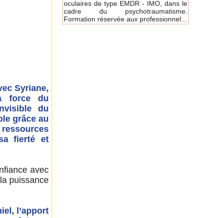
oculaires de type EMDR - IMO, dans le
cadre du psychotraumatisme.
Formation réservée aux professionnel...
s
vec Syriane,
a force du
nvisible du
ible grâce au
 ressources
a fierté et
nfiance avec
 la puissance
iel, l’apport