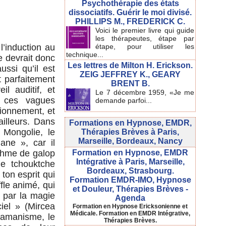
Psychothérapie des états
dissociatifs. Guérir le moi divisé.
PHILLIPS M., FREDERICK C.
Voici le premier livre qui guide
les thérapeutes, étape par
’induction au
étape, pour utiliser les
technique...
e devrait donc
Les lettres de Milton H. Erickson.
ssi qu’il est
ZEIG JEFFREY K., GEARY
t parfaitement
BRENT B.
il auditif, et
Le 7 décembre 1959, «Je me
t ces vagues
demande parfoi...
tionnement, et
illeurs. Dans
Formations en Hypnose, EMDR,
 Mongolie, le
Thérapies Brèves à Paris,
Marseille, Bordeaux, Nancy
ne », car il
Formation en Hypnose, EMDR
ythme de galop
Intégrative à Paris, Marseille,
e tchouktche
Bordeaux, Strasbourg.
ton esprit qui
Formation EMDR-IMO, Hypnose
fle animé, qui
et Douleur, Thérapies Brèves -
t par la magie
Agenda
iel » (Mircea
Formation en Hypnose Ericksonienne et
Médicale. Formation en EMDR Intégrative,
hamanisme, le
Thérapies Brèves.