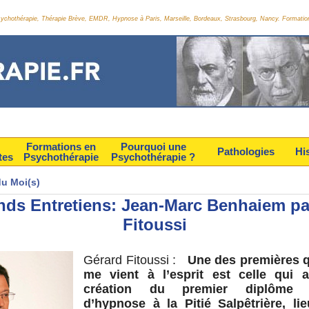
Psychothérapie, Thérapie Brève, EMDR, Hypnose à Paris, Marseille, Bordeaux, Strasbourg, Nancy. Formatio
Formations en
Pourquoi une
Pathologies
Hi
tes
Psychothérapie
Psychothérapie ?
du Moi(s)
nds Entretiens: Jean-Marc Benhaiem pa
Fitoussi
Gérard Fitoussi :
Une des premières q
me vient à l’esprit est celle qui
création du premier diplôme un
d’hypnose à la Pitié Salpêtrière, li