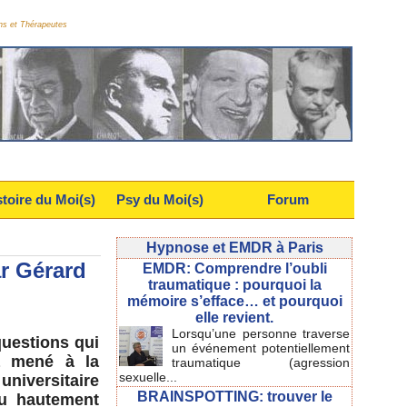
ns et Thérapeutes
stoire du Moi(s)
Psy du Moi(s)
Forum
Hypnose et EMDR à Paris
r Gérard
EMDR: Comprendre l’oubli
traumatique : pourquoi la
mémoire s’efface… et pourquoi
elle revient.
Lorsqu’une personne traverse
uestions qui
un événement potentiellement
 a mené à la
traumatique (agression
sexuelle...
iversitaire
BRAINSPOTTING: trouver le
eu hautement