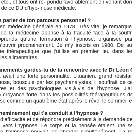
etc., et tous ont ré- pondu favorablement en venant do
 de ce DU d’hyp- nose médicale.
 parler de ton parcours personnel ?
 en médecine générale en 1978. Très vite, je remarque 
de la médecine apprise à la Faculté face à la souf
apprends qu’une formation à l’hypnose, organisée p
s’ouvrir prochainement. Je m’y inscris en 1980. De sui
e thérapeutique que j’utilise en premier lieu dans le
les alimentaires.
nements gardes-tu de ta rencontre avec le Dr Léon 
avait une forte personnalité. Lituanien, grand résistan
pnose, bousculé par les psychanalystes, il souffrait de c
res et des psychologues vis-à-vis de l’hypnose. J’a
a croyance forte dans les possibilités thérapeutiques de
ose comme un quatrième état après le rêve, le sommeil et 
cheminement qui t’a conduit à l’hypnose ?
d’efficacité et de répondre précisément à la demande d
 vers l’hypnose. Le corps et la pensée étaient une 
ule l’hypnose pouvait les aborder simultanément. La r