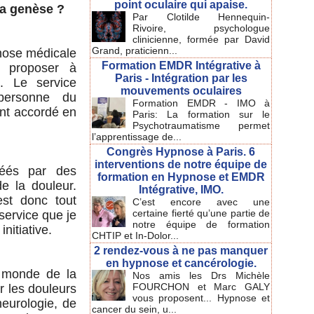
point oculaire qui apaise.
la genèse ?
Par Clotilde Hennequin-
Rivoire, psychologue
clinicienne, formée par David
Grand, praticienn...
pnose médicale
Formation EMDR Intégrative à
 proposer à
Paris - Intégration par les
. Le service
mouvements oculaires
personne du
Formation EMDR - IMO à
ent accordé en
Paris: La formation sur le
Psychotraumatisme permet
l’apprentissage de...
Congrès Hypnose à Paris. 6
interventions de notre équipe de
réés par des
formation en Hypnose et EMDR
e la douleur.
Intégrative, IMO.
est donc tout
C’est encore avec une
certaine fierté qu’une partie de
service que je
notre équipe de formation
nitiative.
CHTIP et In-Dolor...
2 rendez-vous à ne pas manquer
en hypnose et cancérologie.
e monde de la
Nos amis les Drs Michèle
FOURCHON et Marc GALY
r les douleurs
vous proposent... Hypnose et
eurologie, de
cancer du sein, u...