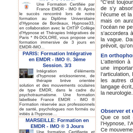
"C’est toujou
Une Formation Certifiée par
de s’y absor
France EMDR - IMO ®. Après
le succès rencontré lors de notre
l’écume et la
formation au Diplôme Universitaire
mais on aura
d'Hypnose de Bordeaux, Hypnose33,
l’océan ne peu
en collaboration avec le CHTIP Collège
d'Hypnose et Thérapies Intégratives de
s’accordera 
Paris * IN-DOLORE, vous propose une
la vague. Da
formation immersive de 3 jours en
prévoit, qu’on
EMDR-IMO...
PARIS: Formation Intégrative
En orthophon
en EMDR - IMO ®. 3ème
L’attention à
Session. 3/3
une importan
Intégration d'éléments
l’articulatio
d'hypnose ericksonienne, de
les autres d
thérapie brève orientée
solution et des mouvements oculaires
langage écrit
de type EMDR, dans le cadre du
la neurologie.
psychotraumatisme. Une formation
labellisée France EMDR - IMO ®
Formation réservée aux professionnels
de santé, psychologues non formés ou
Observer et 
initiés à l’hypnose....
Que ce soit 
MARSEILLE: Formation en
l’Hypnose, l’
EMDR - IMO ® 3 Jours
Ce mouvement 
Une formation Certifiante et