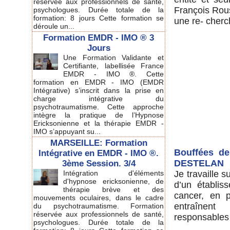
réservée aux professionnels de santé,
François Roust
psychologues. Durée totale de la
formation: 8 jours Cette formation se
une re- cherc
déroule un...
Formation EMDR - IMO ® 3
Jours
Une Formation Validante et
Certifiante, labellisée France
EMDR - IMO ®. Cette
formation en EMDR - IMO (EMDR
Intégrative) s’inscrit dans la prise en
charge intégrative du
psychotraumatisme. Cette approche
intègre la pratique de l’Hypnose
Ericksonienne et la thérapie EMDR -
IMO s’appuyant su...
MARSEILLE: Formation
Bouffées de
Intégrative en EMDR - IMO ®.
DESTELAN
3ème Session. 3/4
Intégration d'éléments
Je travaille 
d'hypnose ericksonienne, de
d’un établis
thérapie brève et des
cancer, en p
mouvements oculaires, dans le cadre
entraînent
du psychotraumatisme. Formation
réservée aux professionnels de santé,
responsables 
psychologues. Durée totale de la