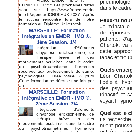
France EMDR - IMO ®. *****
pneumologie, 
COMPLET !!! ***** Les prochaines dates
dans le cadre
sont sur https://www.france-emdr-
imo.fr/agenda/BORDEAUX-2027 Après
le succès rencontré lors de notre
Peux-tu nous
formation au Diplôme Universitair...
Je m’installe
MARSEILLE: Formation
de réponses 
Intégrative en EMDR - IMO ®.
patients. J’
1ère Session. 1/4
Chertok, va 
Intégration d'éléments
cette approch
d'hypnose ericksonienne, de
tabac et troub
thérapie brève et des
mouvements oculaires, dans le cadre
du psychotraumatisme. Formation
Quels enseig
réservée aux professionnels de santé,
Léon Chertok 
psychologues. Durée totale: 8 jours
Cette formation se déroule une fois par
fidèle à l’hy
an...
des psychiat
MARSEILLE: Formation
ténacité et s
Intégrative en EMDR - IMO ®.
voyait l’hypn
2ème Session. 2/4
Intégration d'éléments
Quel est le 
d'hypnose ericksonienne, de
thérapie brève et des
La recherche 
mouvements oculaires, dans le cadre
m’ont poussé
du psychotraumatisme. Formation
entité et se