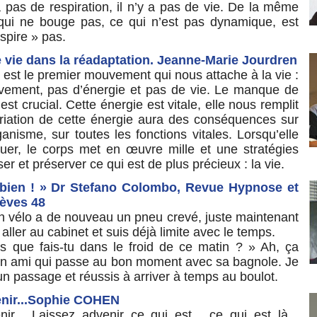
a pas de respiration, il n’y a pas de vie. De la même
qui ne bouge pas, ce qui n’est pas dynamique, est
espire » pas.
e vie dans la réadaptation. Jeanne-Marie Jourdren
n est le premier mouvement qui nous attache à la vie :
ement, pas d’énergie et pas de vie. Le manque de
est crucial. Cette énergie est vitale, elle nous remplit
ariation de cette énergie aura des conséquences sur
ganisme, sur toutes les fonctions vitales. Lorsqu’elle
uer, le corps met en œuvre mille et une stratégies
r et préserver ce qui est de plus précieux : la vie.
bien ! » Dr Stefano Colombo, Revue Hypnose et
rèves 48
n vélo a de nouveau un pneu crevé, juste maintenant
aller au cabinet et suis déjà limite avec le temps.
is que fais-tu dans le froid de ce matin ? » Ah, ça
un ami qui passe au bon moment avec sa bagnole. Je
n passage et réussis à arriver à temps au boulot.
enir...Sophie COHEN
ir... Laissez advenir ce qui est... ce qui est là...