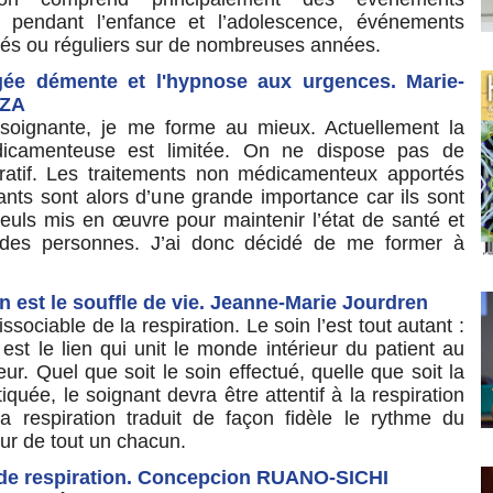
s pendant l’enfance et l’adolescence, événements
tés ou réguliers sur de nombreuses années.
ée démente et l'hypnose aux urgences. Marie-
EZA
soignante, je me forme au mieux. Actuellement la
icamenteuse est limitée. On ne dispose pas de
uratif. Les traitements non médicamenteux apportés
ants sont alors d’une grande importance car ils sont
euls mis en œuvre pour maintenir l’état de santé et
 des personnes. J’ai donc décidé de me former à
on est le souffle de vie. Jeanne-Marie Jourdren
issociable de la respiration. Le soin l’est tout autant :
n est le lien qui unit le monde intérieur du patient au
ur. Quel que soit le soin effectué, quelle que soit la
tiquée, le soignant devra être attentif à la respiration
La respiration traduit de façon fidèle le rythme du
ur de tout un chacun.
e respiration. Concepcion RUANO-SICHI