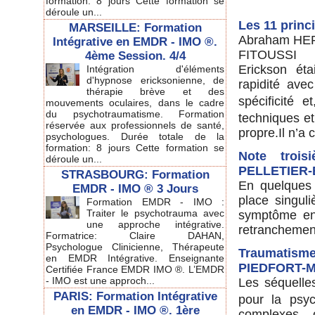
formation: 8 jours Cette formation se
déroule un...
Les 11 princ
MARSEILLE: Formation
Abraham HER
Intégrative en EMDR - IMO ®.
FITOUSSI
4ème Session. 4/4
Erickson éta
Intégration d'éléments
d'hypnose ericksonienne, de
rapidité avec 
thérapie brève et des
spécificité e
mouvements oculaires, dans le cadre
du psychotraumatisme. Formation
techniques et
réservée aux professionnels de santé,
propre.Il n’a
psychologues. Durée totale de la
formation: 8 jours Cette formation se
Note trois
déroule un...
PELLETIER
STRASBOURG: Formation
En quelques 
EMDR - IMO ® 3 Jours
place singul
Formation EMDR - IMO :
Traiter le psychotrauma avec
symptôme en 
une approche intégrative.
retranchement 
Formatrice: Claire DAHAN,
Psychologue Clinicienne, Thérapeute
Traumatisme
en EMDR Intégrative. Enseignante
PIEDFORT-
Certifiée France EMDR IMO ®. L’EMDR
- IMO est une approch...
Les séquelle
PARIS: Formation Intégrative
pour la psy
en EMDR - IMO ®. 1ère
complexes 