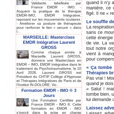
quand il n’y 
Validante, labellisée par
France EMDR - IMO. -
manière, ce 
Acquérir la pratique de la thérapie
figé. Il ne « r
EMDR-IMO, EMDR Intégrative,
reposant sur les mouvements oculaires.
Le souffle d
- Améliorer sa posture de thérapeute
La respiratio
pour renforcer le lien « secure » dans
l...
sans ce mouv
MARSEILLE: Masterclass
cette énergie 
EMDR Intégrative Laurent
de vie. La v
GROSS
tout notre or
Comme chaque année à
vient à manq
Marseille, Laurent GROSS,
pour compense
donnera une Masterclass en
EMDR – IMO, EMDR Intégrative dans le
« Ça tombe 
traitement du Psychotraumatisme, le 10
Thérapies b
Avril 2026. Laurent GROSS est
Président du CHTIP Collège d’Hypnose
Pas vrai ! Mo
et Thérapies Intégratives de Paris et de
quand je dois 
l'Institut IN-DOLORE, Vic...
« Salut ! ma
Formation EMDR - IMO ® 3
tombe bien, 
Jours
lui demande u
Une Formation Certifiée par
France EMDR - IMO ®. Cette
Laissez adv
formation en EMDR - IMO
s’inscrit dans la prise en charge
Laissez adven