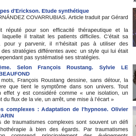
ipes d'Erickson. Etude synthétique
NÁNDEZ COVARRUBIAS. Article traduit par Gérard
it réputé pour son efficacité thérapeutique et la
laquelle il traitait les patients difficiles. C’était sa
t, pour y parvenir, il n’hésitait pas à utiliser des
 des stratégies différentes avec un style qui lui était
 cependant pas systématisé ses stratégies.
ième. Selon François Roustang. Sylvie LE
-BEAUFOND
mots, François Roustang dessine, sans détour, la
ière que tient le symptôme dans son univers. Tout
effet y est considéré comme « une isolation, un
du flux de la vie, un arrêt, une mise à l’écart »
s complexes : Adaptation de l'hypnose. Olivier
MARIN
s de traumatismes complexes sont souvent un défi
chothérapie à bien des égards. Par traumatismes
on comprend principalement des événements