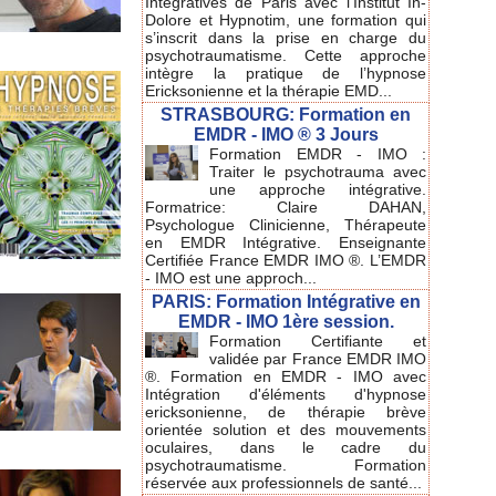
Intégratives de Paris avec l'Institut In-
Dolore et Hypnotim, une formation qui
s’inscrit dans la prise en charge du
psychotraumatisme. Cette approche
intègre la pratique de l’hypnose
Ericksonienne et la thérapie EMD...
STRASBOURG: Formation en
EMDR - IMO ® 3 Jours
Formation EMDR - IMO :
Traiter le psychotrauma avec
une approche intégrative.
Formatrice: Claire DAHAN,
Psychologue Clinicienne, Thérapeute
en EMDR Intégrative. Enseignante
Certifiée France EMDR IMO ®. L’EMDR
- IMO est une approch...
PARIS: Formation Intégrative en
EMDR - IMO 1ère session.
Formation Certifiante et
validée par France EMDR IMO
®. Formation en EMDR - IMO avec
Intégration d'éléments d'hypnose
ericksonienne, de thérapie brève
orientée solution et des mouvements
oculaires, dans le cadre du
psychotraumatisme. Formation
réservée aux professionnels de santé...