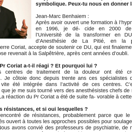
symbolique. Peux-tu nous en donner 
Jean-Marc Benhaiem :
Après avoir ouvert une formation à l’hy
en 1996, je dé- cide en 2000 de
l’Université de la transformer en DU
d’Anesthésie de La Pitié, en la 
erre Coriat, accepte de soutenir ce DU, qui est finalem
se revenait à la Salpêtrière, après cent années d’oubli.
 Coriat a-t-il réagi ? Et pourquoi lui ?
s centres de traitement de la douleur ont été c
s. Je côtoie donc depuis trente ans ces spécialistes d
vite été intégrée dans l’activité de ces centres. C’
 que je me suis tourné vers des anesthésistes chefs de 
a réaction du Pr Coriat a été de suite fa- vorable à cette i
es résistances, et si oui lesquelles ?
rencontré de résistances, probablement parce que l
rès ouvert à toutes les approches possibles pour soulage
Nous avons convié des professeurs de psychiatrie, de n