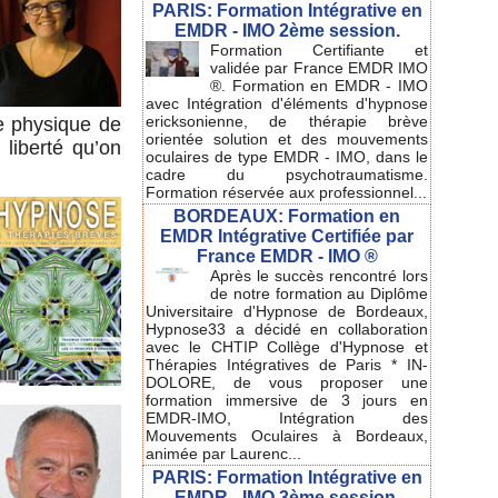
PARIS: Formation Intégrative en
EMDR - IMO 2ème session.
Formation Certifiante et
validée par France EMDR IMO
®. Formation en EMDR - IMO
avec Intégration d'éléments d'hypnose
ericksonienne, de thérapie brève
e physique de
orientée solution et des mouvements
liberté qu’on
oculaires de type EMDR - IMO, dans le
cadre du psychotraumatisme.
Formation réservée aux professionnel...
BORDEAUX: Formation en
EMDR Intégrative Certifiée par
France EMDR - IMO ®
Après le succès rencontré lors
de notre formation au Diplôme
Universitaire d'Hypnose de Bordeaux,
Hypnose33 a décidé en collaboration
avec le CHTIP Collège d'Hypnose et
Thérapies Intégratives de Paris * IN-
DOLORE, de vous proposer une
formation immersive de 3 jours en
EMDR-IMO, Intégration des
Mouvements Oculaires à Bordeaux,
animée par Laurenc...
PARIS: Formation Intégrative en
EMDR - IMO 3ème session.