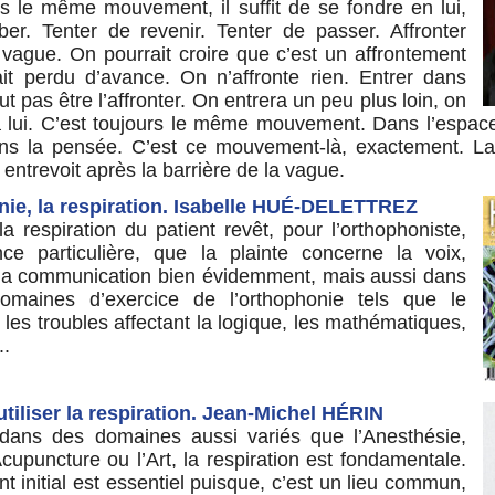
rs le même mouvement, il suffit de se fondre en lui,
ber. Tenter de revenir. Tenter de passer. Affronter
 vague. On pourrait croire que c’est un affrontement
it perdu d’avance. On n’affronte rien. Entrer dans
t pas être l’affronter. On entrera un peu plus loin, on
à lui. C’est toujours le même mouvement. Dans l’espac
ns la pensée. C’est ce mouvement-là, exactement. La 
 entrevoit après la barrière de la vague.
ie, la respiration. Isabelle HUÉ-DELETTREZ
 la respiration du patient revêt, pour l’orthophoniste,
ce particulière, que la plainte concerne la voix,
n, la communication bien évidemment, mais aussi dans
omaines d’exercice de l’orthophonie tels que le
, les troubles affectant la logique, les mathématiques,
..
utiliser la respiration. Jean-Michel HÉRIN
dans des domaines aussi variés que l’Anesthésie,
Acupuncture ou l’Art, la respiration est fondamentale.
initial est essentiel puisque, c’est un lieu commun,