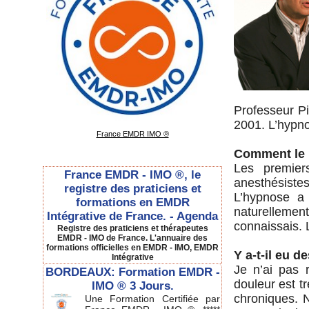
Professeur Pi
2001. L’hypno
France EMDR IMO ®
Comment le Pr
Les premier
France EMDR - IMO ®, le
anesthésiste
registre des praticiens et
L’hypnose a 
formations en EMDR
naturellement
Intégrative de France. - Agenda
connaissais. L
Registre des praticiens et thérapeutes
EMDR - IMO de France. L'annuaire des
formations officielles en EMDR - IMO, EMDR
Y a-t-il eu d
Intégrative
Je n’ai pas 
BORDEAUX: Formation EMDR -
douleur est t
IMO ® 3 Jours.
chroniques. 
Une Formation Certifiée par