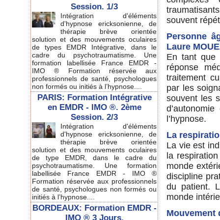
Session. 1/3
traumatisant
Intégration d'éléments
souvent répé
d'hypnose ericksonienne, de
thérapie brève orientée
Personne âg
solution et des mouvements oculaires
Laure MOU
de types EMDR Intégrative, dans le
cadre du psychotraumatisme. Une
En tant que 
formation labellisée France EMDR -
réponse méd
IMO ® Formation réservée aux
traitement c
professionnels de santé, psychologues
non formés ou initiés à l’hypnose....
par les soign
PARIS: Formation Intégrative
souvent les s
en EMDR - IMO ®. 2ème
d’autonomie
Session. 2/3
l’hypnose.
Intégration d'éléments
d'hypnose ericksonienne, de
La respirati
thérapie brève orientée
La vie est ind
solution et des mouvements oculaires
la respiratio
de type EMDR, dans le cadre du
monde extérie
psychotraumatisme. Une formation
labellisée France EMDR - IMO ®
discipline pra
Formation réservée aux professionnels
du patient. 
de santé, psychologues non formés ou
monde intérie
initiés à l’hypnose....
BORDEAUX: Formation EMDR -
Mouvement d
IMO ® 3 Jours.