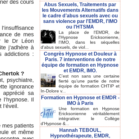
nner des cours
Abus Sexuels, Traitements par
les Mouvements Alternatifs dans
le cadre d’abus sexuels avec ou
sans violence par l'EMDR, l'IMO
ou l'HTSMA
l’insuffisance
La place de l'EMDR, de
france de mes
l'Hypnose Ericksonienne,
ar le Dr Léon
l'IMO, dans les séquelles
te j’adhère à
d'abus sexuels, de viol...
s addictions :
Congrès Hypnose et Douleur à
Paris. 7 interventions de notre
équipe de formation en Hypnose
et EMDR, IMO.
Chertok ?
C’est non sans une certaine
t, psychiatre,
fierté qu’une partie de notre
ette ignorance
équipe de formation CHTIP et
In-Dolore v...
i apprécié sa
Formation en Hypnose et EMDR -
 l’hypnose. Il
IMO à Paris
l’éveil.
Une formation en Hypnose
Ericksonienne véritablement
intégrative: le Collège
d'Hypnose &...
e mes patients
Hannah TEBOUL,
seule et même
Hypnothérapeute, EMDR,
encontre avec